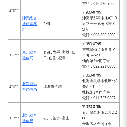
電話：096-326-7865
J*6***
〒900-8795
沖縄総合
沖縄県那覇市旭町1-9
通信事務
沖縄
カフーナ旭橋 B街区
所
5階
電話：098-865-2306
〒980-8795
宮城県仙台市青葉区
東北総合
青森､岩手､宮城､秋
J*7***
本町3-2-23
通信局
田､山形､福島
仙台第2合同庁舎
電話：022-221-0688
〒060-8795
北海道札幌市北区北8
北海道総
J*8***
北海道全域
条西2丁目1-1
合通信局
札幌第1合同庁舎
電話：011-727-0867
〒920-8795
石川県金沢市広坂2-2-
北陸総合
J*9***
石川､福井､富山
60
通信局
金沢広坂合同庁舎