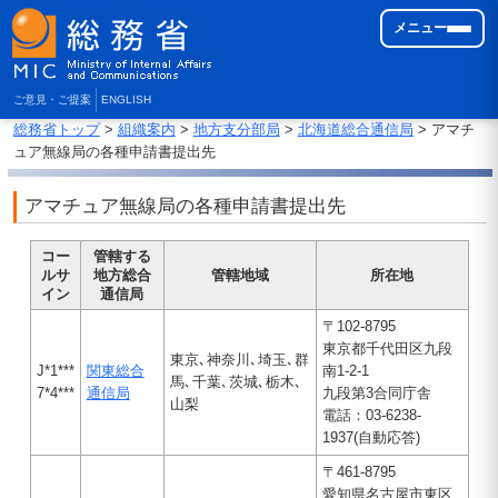
メニュー
ご意見・ご提案
ENGLISH
総務省トップ
>
組織案内
>
地方支分部局
>
北海道総合通信局
> アマチ
ュア無線局の各種申請書提出先
アマチュア無線局の各種申請書提出先
コー
管轄する
ルサ
地方総合
管轄地域
所在地
イン
通信局
〒102-8795
東京都千代田区九段
東京､神奈川､埼玉､群
J*1***
関東総合
南1-2-1
馬､千葉､茨城､栃木､
7*4***
通信局
九段第3合同庁舎
山梨
電話：03-6238-
1937(自動応答)
〒461-8795
愛知県名古屋市東区