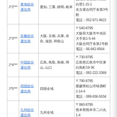
東海総合
白壁1-15-1
J*2***
愛知､三重､静岡､岐阜
通信局
名古屋合同庁舎第3号
館
電話：052-971-9622
〒540-8795
大阪府大阪市中央区
近畿総合
大阪､京都､兵庫､奈
J*3***
大手前1-5-44
通信局
良､滋賀､和歌山
大阪合同庁舎第1号館
電話：06-942-8564
〒730-8795
中国総合
広島､鳥取､島根､岡
広島県広島市中区東
J*4***
通信局
山､山口
白島町19-36
電話：082-222-3369
〒790-8795
四国総合
愛媛県松山市味酒町
J*5***
四国全域
通信局
2-14-4
電話：089-936-5034
〒860-8795
九州総合
熊本県熊本市二の丸
九州全域
通信局
1-4