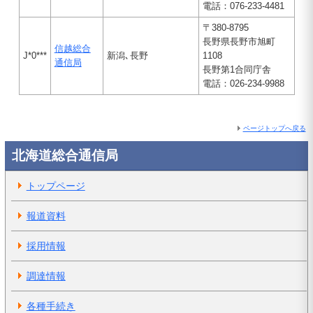
電話：076-233-4481
〒380-8795
長野県長野市旭町
信越総合
J*0***
新潟､長野
1108
通信局
長野第1合同庁舎
電話：026-234-9988
ページトップへ戻る
北海道総合通信局
トップページ
報道資料
採用情報
調達情報
各種手続き