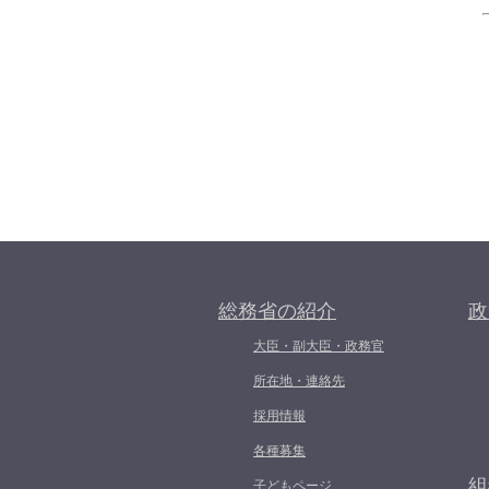
総務省の紹介
政
大臣・副大臣・政務官
所在地・連絡先
採用情報
各種募集
組
子どもページ