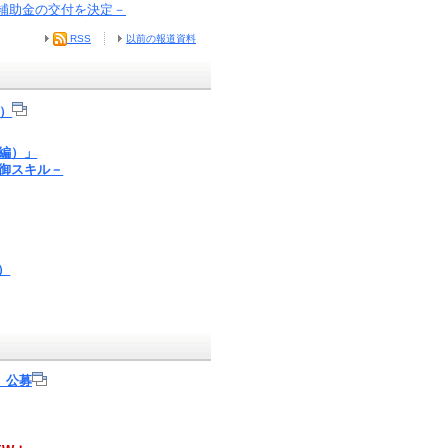
補助金の交付を決定－
RSS
以前の報道資料
）
編）」
御スキル－
）
」公募