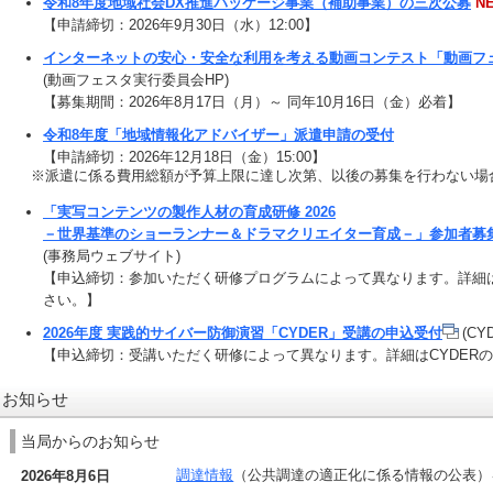
令和8年度地域社会DX推進パッケージ事業（補助事業）の三次公募
N
【申請締切：2026年9月30日（水）12:00】
インターネットの安心・安全な利用を考える動画コンテスト「動画フェ
(動画フェスタ実行委員会HP)
【募集期間：2026年8月17日（月）～ 同年10月16日（金）必着】
令和8年度「地域情報化アドバイザー」派遣申請の受付
【申請締切：2026年12月18日（金）15:00】
※派遣に係る費用総額が予算上限に達し次第、以後の募集を行わない場
「実写コンテンツの製作人材の育成研修 2026
－世界基準のショーランナー＆ドラマクリエイター育成－」参加者募
(事務局ウェブサイト)
【申込締切：参加いただく研修プログラムによって異なります。詳細は
さい。】
2026年度 実践的サイバー防御演習「CYDER」受講の申込受付
(CY
【申込締切：受講いただく研修によって異なります。詳細はCYDERの
お知らせ
当局からのお知らせ
調達情報
（公共調達の適正化に係る情報の公表）
2026年8月6日