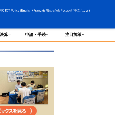
申請・手続
政策評価
MIC ICT Policy
(
English
/
Français
/
Español
/
Русский
/
中文
/
عربي
)
決算
申請・手続
注目施策