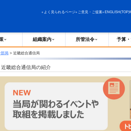
政策
組織案内
所管法令
予算・決算
よく見られるページ
ご意見・ご提案
ENGLISH(TOP)
策
組織案内
所管法令
予算・
分部局
> 近畿総合通信局
近畿総合通信局の紹介