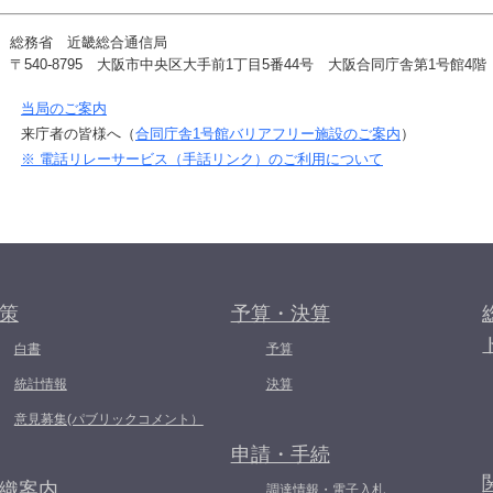
総務省 近畿総合通信局
〒540-8795 大阪市中央区大手前1丁目5番44号 大阪合同庁舎第1号館4階
当局のご案内
来庁者の皆様へ（
合同庁舎1号館バリアフリー施設のご案内
）
※ 電話リレーサービス（手話リンク）のご利用について
策
予算・決算
白書
予算
統計情報
決算
意見募集(パブリックコメント）
申請・手続
織案内
調達情報・電子入札