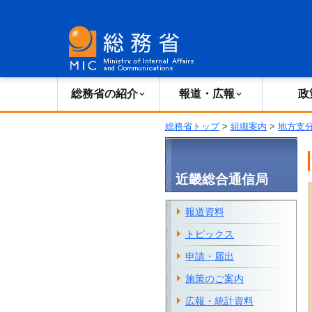
総務省の紹介
広報・報道
総務省の紹介
報道・広報
政
総務省トップ
>
組織案内
>
地方支
近畿総合通信局
報道資料
トピックス
申請・届出
施策のご案内
広報・統計資料