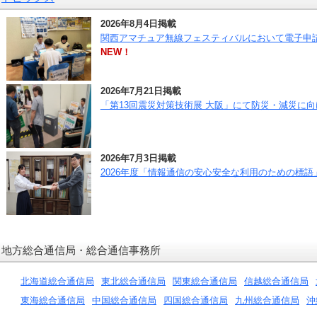
2026年8月4日掲載
関西アマチュア無線フェスティバルにおいて電子申請をPR（
NEW！
2026年7月21日掲載
「第13回震災対策技術展 大阪」にて防災・減災に向けた取
2026年7月3日掲載
2026年度「情報通信の安心安全な利用のための標語」表
地方総合通信局・総合通信事務所
北海道総合通信局
東北総合通信局
関東総合通信局
信越総合通信局
東海総合通信局
中国総合通信局
四国総合通信局
九州総合通信局
沖