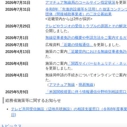
アマチュア無線局のコールサイン指定状況
を更新
2026年7月31日
令和8年「先進的設備等を活用した放送コンテン
2026年7月31日
団体（間接補助事業者）の二次公募結果
<近畿管内からは2件が採択>
テレビやラジオの受信トラブルの原因とその解決
2026年7月29日
公開しました。
無線従事者免許の概要や申請方法をご案内するガ
2026年7月1日
広報資料
「近畿の情報通信」
を更新しました。
2026年7月1日
施策のご案内
「近畿管内における無線従事者免許
2026年4月13日
た。
施策のご案内
「関西サイバーセキュリティ・ネッ
2026年4月8日
を更新しました。
無線局申請の手続きについてオンラインでご案内
2026年4月1日
た。
（
アマチュア無線
・
簡易無線
）
「米国関税措置に伴う情報通信分野特別相談窓口
2025年5月9日
総務省施策等に関するお知らせ
テレビ共同受信施設（辺地共聴施設）の相談支援窓口（令和8年度事業）
日)
トピックス