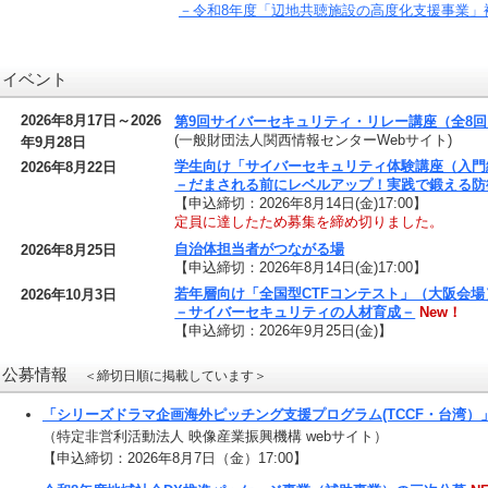
－令和8年度「辺地共聴施設の高度化支援事業」
イベント
2026年8月17日～2026
第9回サイバーセキュリティ・リレー講座（全8回
(一般財団法人関西情報センターWebサイト)
年9月28日
学生向け「サイバーセキュリティ体験講座（入門
2026年8月22日
－だまされる前にレベルアップ！実践で鍛える防
【申込締切：2026年8月14日(金)17:00】
定員に達したため募集を締め切りました。
自治体担当者がつながる場
2026年8月25日
【申込締切：2026年8月14日(金)17:00】
若年層向け「全国型CTFコンテスト」（大阪会場
2026年10月3日
－サイバーセキュリティの人材育成－
New！
【申込締切：2026年9月25日(金)】
公募情報
＜締切日順に掲載しています＞
「シリーズドラマ企画海外ピッチング支援プログラム(TCCF・台湾）
（特定非営利活動法人 映像産業振興機構 webサイト）
【申込締切：2026年8月7日（金）17:00】