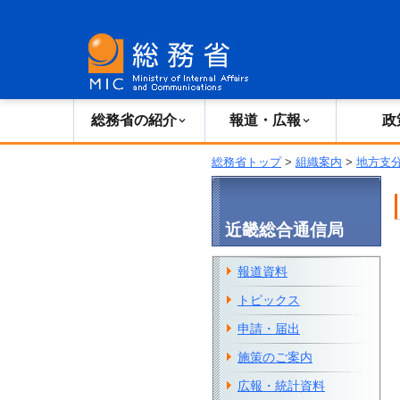
総務省の紹介
広報・報道
総務省の紹介
報道・広報
政
総務省トップ
>
組織案内
>
地方支
近畿総合通信局
報道資料
トピックス
申請・届出
施策のご案内
広報・統計資料