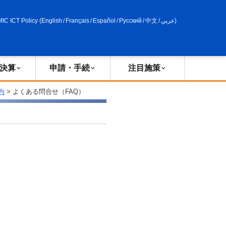
申請・手続
政策評価
MIC ICT Policy
(
English
/
Français
/
Español
/
Русский
/
中文
/
عربي
)
決算
申請・手続
注目施策
内
> よくある問合せ（FAQ）