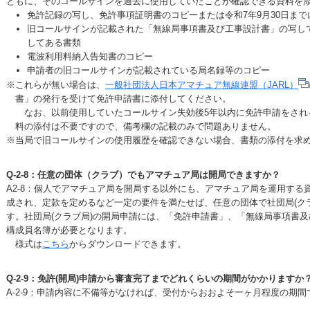
ともに、そのコールサインを過去に使用していたことが確認できる資料を
免許記録の写し、免許事項証明書のコピーまたは令和7年9月30日ま
旧コールサインが記載された「無線局事項書及び工事設計書」の写し
してある書類
電波利用料納入告知書のコピー
申請者の旧コールサインが記載されている局名録等のコピー
※これらが無い場合は、
一般社団法人日本アマチュア無線連盟（JARL）
書」の発行を受けて免許申請書に添付してください。
なお、以前使用していたコールサイン失効後5年以内に免許申請をされ
料の添付は不要ですので、備考欄の記載のみで問題ありません。
※当局で旧コールサインの使用履歴を確認できない場合、書類の添付を求
Q-2-8：任意の団体（クラブ）でもアマチュア局は開局できますか？
A2-8：個人でアマチュア局を開局する以外にも、アマチュア局を運用する
成され、定款を定めるなど一定の要件を満たせば、任意の団体で社団局(ク
す。社団局(クラブ局)の開局申請には、「免許申請書」、「無線局事項書
構成員名簿が必要となります。
様式は
こちら
からダウンロードできます。
Q-2-9：免許(開局)申請から審査完了までどれくらいの期間がかかりますか
A-2-9：申請内容に不備等がなければ、受付からおおよそ一ヶ月程度の期