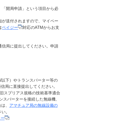
、「開局申請」という項目から必
知が送付されますので、マイペー
は
ペイジー
対応のATMからお支
通信局に提出してください。申請
W以下）やトランスバーター等の
通信局に直接提出してください。
旧スプリアス規格の技術基準適合
ランスバーターを接続した無線機、
合は、
アマチュア局の無線設備の
さい。
ター