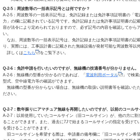
Q-2-5：周波数等の一括表示記号とは何ですか？
A-2-5：周波数等の一括表示記号は、免許記録または免許事項証明書の「
力」の欄に記載されている記号です。免許記録または免許事項証明書の記
容が法令により定められておりますので、必ず記号の内容を確認してから
い。
なお、周波数等の一括表示記号は、免許記録または免許事項証明書の記載
り、実際には、工事設計書に記載された無線設備が発射可能な周波数等以
詳しくは
こちら
をご覧下さい。
Q-2-6：免許申請を行いたいのですが、無線機の技適番号が分かりません。
A-2-6：無線機の型番が分かるのであれば、「
電波利用ポータル
」で検索
型式、空中線電力等の確認ができます。
無線機の型番が分からない場合は、無線機の取扱い説明書等を確認いただ
ださい。
Q-2-7：数年振りにアマチュア無線を再開したいのですが、以前のコール
A-2-7：以前使用していたコールサイン（旧コールサイン）が、他の方に
ることができます。また、過去に7Jで始まるコールサインの指定を受けて
を受けることができます。
旧コールサインを希望する際は、申請書の備考欄に「旧コールサイン希望：