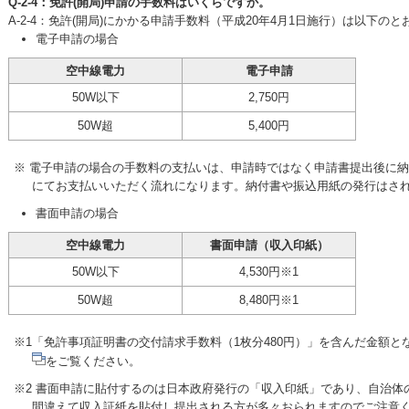
Q-2-4：免許(開局)申請の手数料はいくらですか。
A-2-4：免許(開局)にかかる申請手数料（平成20年4月1日施行）は以下の
電子申請の場合
空中線電力
電子申請
50W以下
2,750円
50W超
5,400円
※ 電子申請の場合の手数料の支払いは、申請時ではなく申請書提出後に
にてお支払いいただく流れになります。納付書や振込用紙の発行はさ
書面申請の場合
空中線電力
書面申請（収入印紙）
50W以下
4,530円※1
50W超
8,480円※1
※1「免許事項証明書の交付請求手数料（1枚分480円）」を含んだ金額
をご覧ください。
※2 書面申請に貼付するのは日本政府発行の「収入印紙」であり、自治体
間違えて収入証紙を貼付し提出される方が多々おられますのでご注意