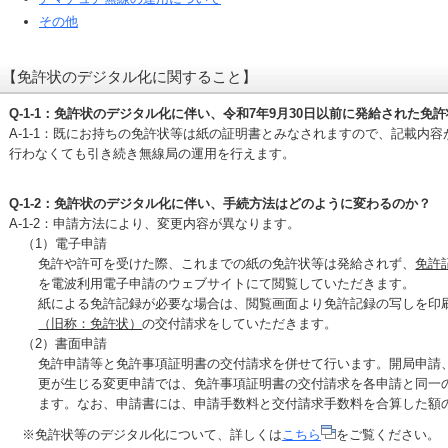
その他
【免許状のデジタル化に関すること】
Q-1-1：免許状のデジタル化に伴い、令和7年9月30日以前に発給された免
A-1-1：既にお持ちの免許状等は紙の証明書とみなされますので、記載内
行わなくても引き続き無線局の運用を行えます。
Q-1-2：免許状のデジタル化に伴い、手続方法はどのように変わるのか？
A-1-2：申請方法により、変更内容が異なります。
（1）電子申請
免許や許可を受けた際、これまでの紙の免許状等は発給されず、
免許
を電波利用電子申請のウェブサイトにて閲覧していただきます。
紙による免許記録が必要な場合は、閲覧画面より免許記録の写しを印
（旧称：免許状）
の交付請求をしていただきます。
（2）書面申請
免許申請等と免許事項証明書の交付請求を併せて行います。開局申請
更が生じる変更申請では、免許事項証明書の交付請求を各申請と同一
ます。なお、申請書には、申請手数料と交付請求手数料を合算した額
※免許状等のデジタル化について、詳しくは
こちら
をご覧ください。