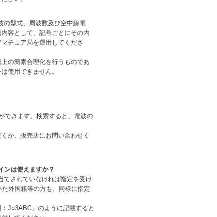
電波の型式、周波数及び空中線電
載内容として、記号ごとにその内
アマチュア局を運用してくださ
上の簡素合理化を行うものであ
外は使用できません。
ができます。検索すると、電波の
くか、販売店にお問い合わせく
サインは使えますか？
割当てされていなければ指定を受け
いた外国籍等の方も、同様に指定
J○3ABC」のように記載すると