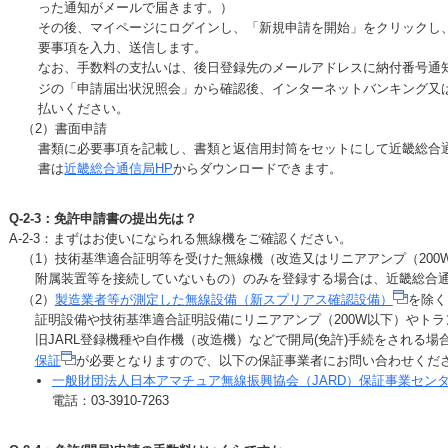
った通知がメールで届きます。）
その後、マイページにログインし、「新規申請を開始」をクリックし
要事項を入力、送信します。
なお、手数料の支払いは、後日登録先のメールアドレスに納付番号通
ジの「申請届出状況照会」から確認後、インターネットバンキング又
払いください。
（2）書面申請
書類に必要事項を記載し、書類と返信用封筒をセットにして近畿総合
書は
近畿総合通信局HP
からダウンロードできます。
Q-2-3：免許申請書の提出先は？
A-2-3：まずはお使いになられる無線機をご確認ください。
（1）技術基準適合証明等を受けた無線機（改造又はリニアアンプ（200
附属装置等を接続していないもの）のみを登録する場合は、近畿総合
（2）
製造業者等が測定した無線設備（新スプリアス確認設備）
を除く
証明設備や技術基準適合証明設備にリニアアンプ（200W以下）やト
旧JARL登録機種や自作機（改造機）などで開局(免許)手続をされる場
保証
が必要となりますので、以下の保証事業者にお問い合わせくだ
一般財団法人日本アマチュア無線振興協会（JARD）保証事業セン
電話：03-3910-7263