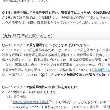
電子機器にて表示してください。
Q-1-6：電子申請にて再免許申請を行い、審査終了になったが、免許記録
A-1-6：再免許申請では、更新日以後に、免許記録の閲覧が可能となりま
ル化する場合は、別途、閲覧請求を行っていただくようお願いいたします
【免許(開局)手続に関すること】
Q-2-1：アマチュア局を開局するにはどうすればよいですか？
A-2-1：アマチュア局を開局するためには、アマチュア局を運用できる資
請書を近畿(又は無線局を開設する地域を管轄する）総合通信局に提出して
資格を取得するには、国家試験に合格するか、養成課程講習会を受講し修
なお、国家試験に合格しただけでは無線従事者にはなれません。必ず、
従事者免許証の交付を受けてください。資格の取得については
公益財団法人
い。申請方法については「
Q2-2：アマチュア無線局免許の申請方法を知り
Q-2-2：アマチュア無線局免許の申請方法を知りたい。
A-2-2：免許申請方法は2種類あります。
（1）電子申請
「
総務省 電波利用電子申請
」から申請することができます。始めに
ージから新規アカウント発行を行います。（アカウント発行後、1週