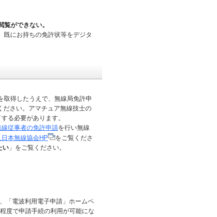
の閲覧ができない。
す。既にお持ちの免許状等をデジタ
。
格を取得したうえで、無線局免許申
ください。アマチュア無線技士の
了する必要があります。
無線従事者の免許申請
を行い無線
日本無線協会HP
をご覧くださ
たい
」をご覧ください。
、「電波利用電子申請」ホームペ
間程度で申請手続の利用が可能にな