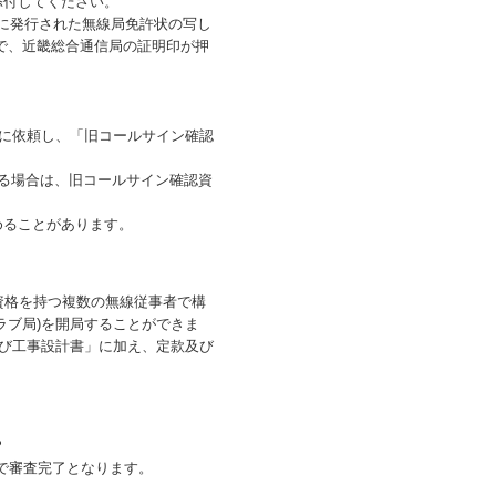
添付してください。
でに発行された無線局免許状の写し
で、近畿総合通信局の証明印が押
に依頼し、「旧コールサイン確認
る場合は、旧コールサイン確認資
めることがあります。
資格を持つ複数の無線従事者で構
ラブ局)を開局することができま
及び工事設計書」に加え、定款及び
？
間で審査完了となります。