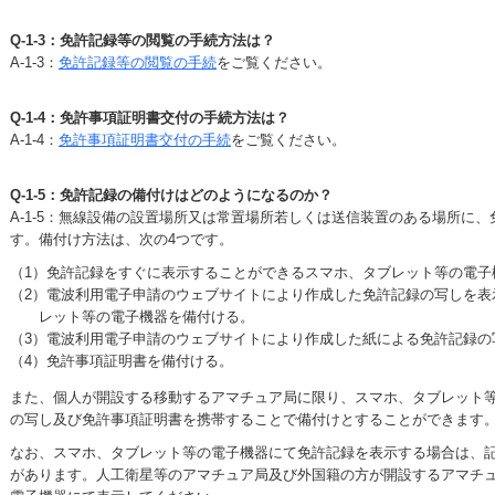
Q-1-3：免許記録等の閲覧の手続方法は？
A-1-3：
免許記録等の閲覧の手続
をご覧ください。
Q-1-4：免許事項証明書交付の手続方法は？
A-1-4：
免許事項証明書交付の手続
をご覧ください。
Q-1-5：免許記録の備付けはどのようになるのか？
A-1-5：無線設備の設置場所又は常置場所若しくは送信装置のある場所に
す。備付け方法は、次の4つです。
（1）免許記録をすぐに表示することができるスマホ、タブレット等の電子
（2）電波利用電子申請のウェブサイトにより作成した免許記録の写しを表
レット等の電子機器を備付ける。
（3）電波利用電子申請のウェブサイトにより作成した紙による免許記録の
（4）免許事項証明書を備付ける。
また、個人が開設する移動するアマチュア局に限り、スマホ、タブレット
の写し及び免許事項証明書を携帯することで備付けとすることができます
なお、スマホ、タブレット等の電子機器にて免許記録を表示する場合は、
があります。人工衛星等のアマチュア局及び外国籍の方が開設するアマチュ