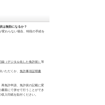
許状は無効になるか？
容が変わらない場合、特段の手続を
記録（デジタル化した免許状）
等
刷いただくか、
免許事項証明書
、再免許申請、免許状の記載に変
の書面にて併せて行うことができ
の収入印紙を貼付ください。