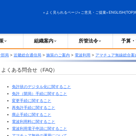
政策
組織案内
所管法令
予算・決算
よく見られるページ
ご意見・ご提案
ENGLISH(TOP)
策
組織案内
所管法令
予算・
分部局
>
近畿総合通信局
>
施策のご案内
>
電波利用
>
アマチュア無線総合案
よくある問合せ（FAQ）
免許状のデジタル化に関すること
免許（開局）手続に関すること
変更手続に関すること
再免許手続に関すること
廃止手続に関すること
電波利用料に関すること
電波利用電子申請に関すること
アマチュア無線の運用について