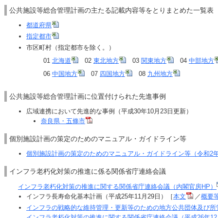
公共施設等総合管理計画の主たる記載内容等をとりまとめた一覧表（
都道府県
指定都市
市区町村（指定都市を除く。）
01
北海道
02
東北地方
03
関東地方
04
中部地方
06
中国地方
07
四国地方
08
九州地方
公共施設等総合管理計画に位置付けられた先進事例
広域連携において先進的な事例（平成30年10月23日更新）
奈良県・五條市
個別施設計画の策定のためのマニュアル・ガイドライン等
個別施設計画の策定のためのマニュアル・ガイドライン等（令和2年
インフラ老朽化対策の推進に係る関係省庁連絡会議
インフラ老朽化対策の推進に関する関係省庁連絡会議（内閣官房HP）
インフラ長寿命化基本計画（平成25年11月29日）［
本文
／
概要
インフラの戦略的な維持管理・更新等のための地方公共団体及び所
インフラ老朽化対策の推進に関する関係省庁連絡会議（平成26年12