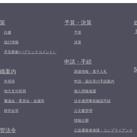
策
予算・決算
白書
予算
統計情報
決算
意見募集(パブリックコメント）
申請・手続
織案内
調達情報・電子入札
外局等
申請・届出等の手続案内
地方支分部局
個人情報保護
審議会・委員会・会議等
法令適用事前確認手続
研究会等
公文書管理
情報公開
管法令
公益通報者保護・コンプライアンス