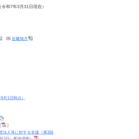
令和7年3月31日現在）
05
近畿地方
9月1日時点）
等
］
管法人等に対する支援（第3回
月3日）配布資料）