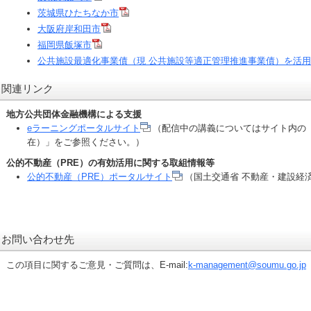
茨城県ひたちなか市
大阪府岸和田市
福岡県飯塚市
公共施設最適化事業債（現 公共施設等適正管理推進事業債）を活
関連リンク
地方公共団体金融機構による支援
eラーニングポータルサイト
（配信中の講義についてはサイト内の「
在）」をご参照ください。）
公的不動産（PRE）の有効活用に関する取組情報等
公的不動産（PRE）ポータルサイト
（国土交通省 不動産・建設経
お問い合わせ先
この項目に関するご意見・ご質問は、E-mail:
k-management@soumu.go.jp