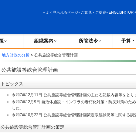
政策
組織案内
所管法令
予算・決算
よく見られるページ
ご意見・ご提案
ENGLISH(TOP)
策
組織案内
所管法令
予算・
>
地方財政の分析
> 公共施設等総合管理計画
公共施設等総合管理計画
トピックス
令和7年12月11日 公共施設等総合管理計画の主たる記載内容等をと
令和7年12月9日 自治体施設・インフラの老朽化対策・防災対策のた
した。
令和7年10月22日 公共施設等総合管理計画策定取組状況等に関する
公共施設等総合管理計画の策定