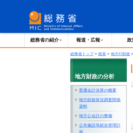
総務省の紹介
広報・報道
総務省の紹介
報道・広報
政
総務省トップ
>
政策
>
地方行財政
地方財政の分析
普通会計決算の概要
地方財政状況調査関係
資料
地方公会計の整備
公共施設等総合管理計
画