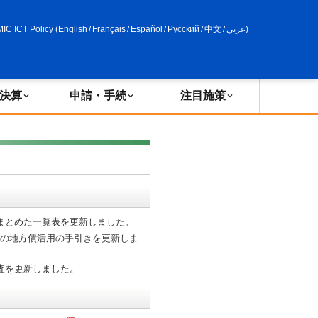
申請・手続
政策評価
MIC ICT Policy
(
English
/
Français
/
Español
/
Русский
/
中文
/
عربي
)
決算
申請・手続
注目施策
りまとめた一覧表を更新しました。
めの地方債活用の手引きを更新しま
調査を更新しました。