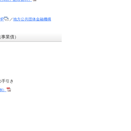
HP
／
地方公共団体金融機構
進事業債）
の手引き
例）