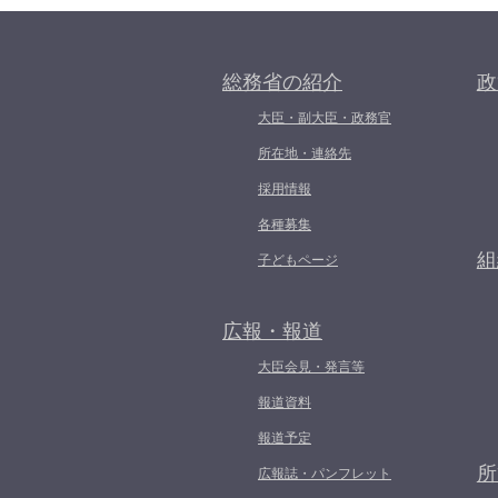
総務省の紹介
政
大臣・副大臣・政務官
所在地・連絡先
採用情報
各種募集
組
子どもページ
広報・報道
大臣会見・発言等
報道資料
報道予定
所
広報誌・パンフレット