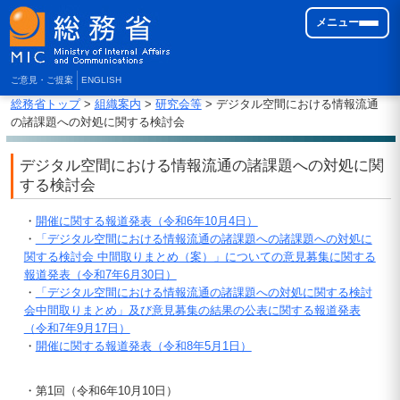
メニュー
ご意見・ご提案
ENGLISH
総務省トップ
>
組織案内
>
研究会等
> デジタル空間における情報流通
の諸課題への対処に関する検討会
デジタル空間における情報流通の諸課題への対処に関
する検討会
・
開催に関する報道発表（令和6年10月4日）
・
「デジタル空間における情報流通の諸課題への諸課題への対処に
関する検討会 中間取りまとめ（案）」についての意見募集に関する
報道発表（令和7年6月30日）
・
「デジタル空間における情報流通の諸課題への対処に関する検討
会中間取りまとめ」及び意見募集の結果の公表に関する報道発表
（令和7年9月17日）
・
開催に関する報道発表（令和8年5月1日）
・第1回（令和6年10月10日）