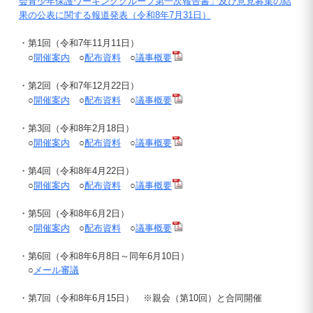
会青少年保護ワーキンググループ第一次報告書」及び意見募集の結
果の公表に関する報道発表（令和8年7月31日）
・第1回（令和7年11月11日）
○
開催案内
○
配布資料
○
議事概要
・第2回（令和7年12月22日）
○
開催案内
○
配布資料
○
議事概要
・第3回（令和8年2月18日）
○
開催案内
○
配布資料
○
議事概要
・第4回（令和8年4月22日）
○
開催案内
○
配布資料
○
議事概要
・第5回（令和8年6月2日）
○
開催案内
○
配布資料
○
議事概要
・第6回（令和8年6月8日～同年6月10日）
○
メール審議
・第7回（令和8年6月15日） ※親会（第10回）と合同開催