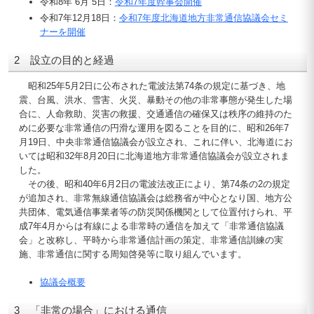
令和8年 6月 5日：
令和7年度幹事会開催
令和7年12月18日：
令和7年度北海道地方非常通信協議会セミ
ナーを開催
2 設立の目的と経過
昭和25年5月2日に公布された電波法第74条の規定に基づき、地
震、台風、洪水、雪害、火災、暴動その他の非常事態が発生した場
合に、人命救助、災害の救援、交通通信の確保又は秩序の維持のた
めに必要な非常通信の円滑な運用を図ることを目的に、昭和26年7
月19日、中央非常通信協議会が設立され、これに伴い、北海道にお
いては昭和32年8月20日に北海道地方非常通信協議会が設立されま
した。
その後、昭和40年6月2日の電波法改正により、第74条の2の規定
が追加され、非常無線通信協議会は総務省が中心となり国、地方公
共団体、電気通信事業者等の防災関係機関として位置付けられ、平
成7年4月からは有線による非常時の通信を加えて「非常通信協議
会」と改称し、平時から非常通信計画の策定、非常通信訓練の実
施、非常通信に関する周知啓発等に取り組んでいます。
協議会概要
3 「非常の場合」における通信