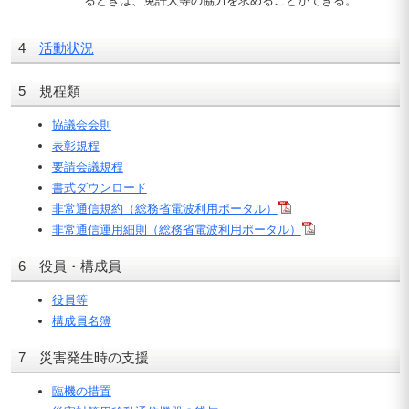
るときは、免許人等の協力を求めることができる。
4
活動状況
5 規程類
協議会会則
表彰規程
要請会議規程
書式ダウンロード
非常通信規約（総務省電波利用ポータル）
非常通信運用細則（総務省電波利用ポータル）
6 役員・構成員
役員等
構成員名簿
7 災害発生時の支援
臨機の措置