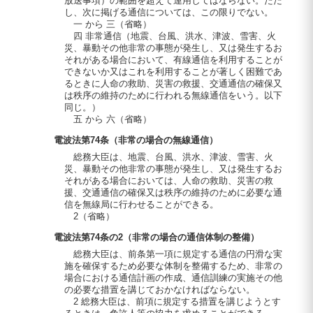
放送事項）の範囲を超えて運用してはならない。ただ
し、次に掲げる通信については、この限りでない。
一 から 三（省略）
四 非常通信（地震、台風、洪水、津波、雪害、火
災、暴動その他非常の事態が発生し、又は発生するお
それがある場合において、有線通信を利用することが
できないか又はこれを利用することが著しく困難であ
るときに人命の救助、災害の救援、交通通信の確保又
は秩序の維持のために行われる無線通信をいう。以下
同じ。）
五 から 六（省略）
電波法第74条（非常の場合の無線通信）
総務大臣は、地震、台風、洪水、津波、雪害、火
災、暴動その他非常の事態が発生し、又は発生するお
それがある場合においては、人命の救助、災害の救
援、交通通信の確保又は秩序の維持のために必要な通
信を無線局に行わせることができる。
2（省略）
電波法第74条の2（非常の場合の通信体制の整備）
総務大臣は、前条第一項に規定する通信の円滑な実
施を確保するため必要な体制を整備するため、非常の
場合における通信計画の作成、通信訓練の実施その他
の必要な措置を講じておかなければならない。
2 総務大臣は、前項に規定する措置を講じようとす