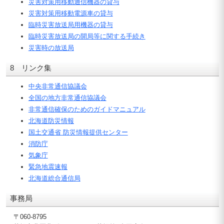
災害対策用移動通信機器の貸与
災害対策用移動電源車の貸与
臨時災害放送局用機器の貸与
臨時災害放送局の開局等に関する手続き
災害時の放送局
8 リンク集
中央非常通信協議会
全国の地方非常通信協議会
非常通信確保のためのガイドマニュアル
北海道防災情報
国土交通省 防災情報提供センター
消防庁
気象庁
緊急地震速報
北海道総合通信局
事務局
〒060-8795