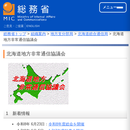
メニュー
ご意見・ご提案
ENGLISH
総務省トップ
>
組織案内
>
地方支分部局
>
北海道総合通信局
> 北海道
地方非常通信協議会
北海道地方非常通信協議会
1 新着情報
令和8年 6月23日：
令和8年度総会を開催