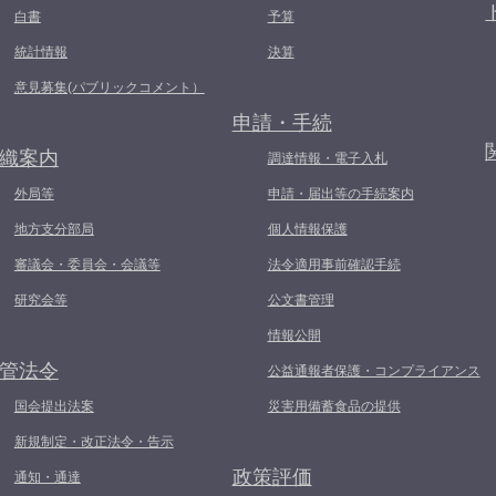
白書
予算
統計情報
決算
意見募集(パブリックコメント）
申請・手続
織案内
調達情報・電子入札
外局等
申請・届出等の手続案内
地方支分部局
個人情報保護
審議会・委員会・会議等
法令適用事前確認手続
研究会等
公文書管理
情報公開
管法令
公益通報者保護・コンプライアンス
国会提出法案
災害用備蓄食品の提供
新規制定・改正法令・告示
政策評価
通知・通達