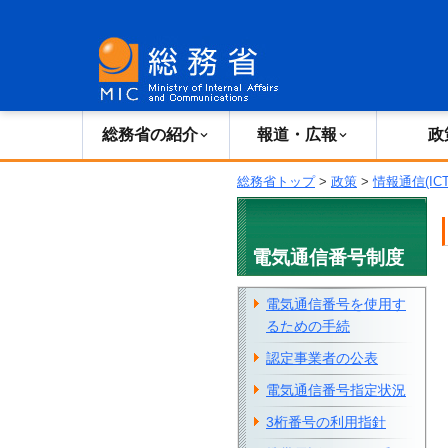
総務省の紹介
広報・報道
総務省の紹介
報道・広報
政
総務省トップ
>
政策
>
情報通信(IC
電気通信番号制度
電気通信番号を使用す
るための手続
認定事業者の公表
電気通信番号指定状況
3桁番号の利用指針