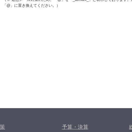
「@」に置き換えてください。）
策
予算・決算