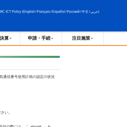
申請・手続
政策評価
MIC ICT Policy
(
English
/
Français
/
Español
/
Русский
/
中文
/
عربي
)
決算
申請・手続
注目施策
気通信番号使用計画の認定の状況
ださい。
信の際には、「_atmark_」を