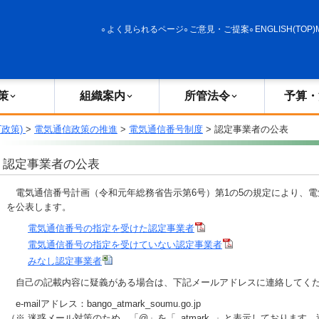
政策
組織案内
所管法令
予算・決算
よく見られるページ
ご意見・ご提案
ENGLISH(TOP)
策
組織案内
所管法令
予算・
T政策)
>
電気通信政策の推進
>
電気通信番号制度
> 認定事業者の公表
認定事業者の公表
電気通信番号計画（令和元年総務省告示第6号）第1の5の規定により、電
を公表します。
電気通信番号の指定を受けた認定事業者
電気通信番号の指定を受けていない認定事業者
みなし認定事業者
自己の記載内容に疑義がある場合は、下記メールアドレスに連絡してく
e-mailアドレス：bango_atmark_soumu.go.jp
（※ 迷惑メール対策のため、「@」を「_atmark_」と表示しております。送