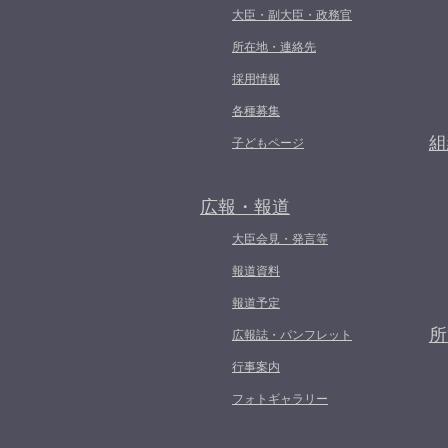
大臣・副大臣・政務官
所在地・連絡先
採用情報
各種募集
組
子どもページ
広報・報道
大臣会見・発言等
報道資料
報道予定
所
広報誌・パンフレット
行事案内
フォトギャラリー