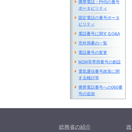
携帯電話・PHSの番号
ポータビリティ
固定電話の番号ポータ
ビリティ
電話番号に関するQ&A
市外局番の一覧
電話番号の変更
M2M等専用番号の創設
電気通信番号政策に関
する検討等
携帯電話番号への060番
号の追加
総務省の紹介
政