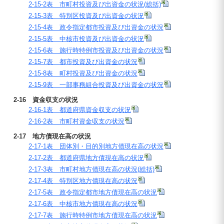
2-15-2表 市町村投資及び出資金の状況(総括)
2-15-3表 特別区投資及び出資金の状況
2-15-4表 政令指定都市投資及び出資金の状況
2-15-5表 中核市投資及び出資金の状況
2-15-6表 施行時特例市投資及び出資金の状況
2-15-7表 都市投資及び出資金の状況
2-15-8表 町村投資及び出資金の状況
2-15-9表 一部事務組合投資及び出資金の状況
2-16 資金収支の状況
2-16-1表 都道府県資金収支の状況
2-16-2表 市町村資金収支の状況
2-17 地方債現在高の状況
2-17-1表 団体別・目的別地方債現在高の状況
2-17-2表 都道府県地方債現在高の状況
2-17-3表 市町村地方債現在高の状況(総括)
2-17-4表 特別区地方債現在高の状況
2-17-5表 政令指定都市地方債現在高の状況
2-17-6表 中核市地方債現在高の状況
2-17-7表 施行時特例市地方債現在高の状況