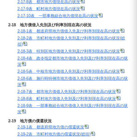
2-17-8表 都市地方債現在高の状況
2-17-9表 町村地方債現在高の状況
2-17-10表 一部事務組合地方債現在高の状況
2-18 地方債借入先別及び利率別現在高の状況
2-18-1表 都道府県地方債借入先及び利率別現在高の状況
2-18-2表 市町村地方債借入先別及び利率別現在高の状況(総
括)
2-18-3表 特別区地方債借入先別及び利率別現在高の状況
2-18-4表 政令指定都市地方債借入先別及び利率別現在高の状
況
2-18-5表 中核市地方債借入先別及び利率別現在高の状況
2-18-6表 施行時特例市地方債借入先別及び利率別現在高の状
況
2-18-7表 都市地方債借入先別及び利率別現在高の状況
2-18-8表 町村地方債借入先別及び利率別現在高の状況
2-18-9表 一部事務組合地方債借入先別及び利率別現在高の状
況
2-19 地方債の償還状況
2-19-1表 都道府県地方債の償還状況
2-19-2表 市町村地方債の償還状況(総括)