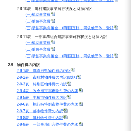
2-8-10表 町村建設事業施行状況と財源内訳
(一)補助事業費
(二)単独事業費
(三)県営事業負担金、(四)国直轄，同級他団体，受託
2-8-11表 一部事務組合建設事業施行状況と財源内訳
(一)補助事業費
(二)単独事業費
(三)県営事業負担金、(四)国直轄，同級他団体，受託
2-9 物件費の内訳
2-9-1表 都道府県物件費の内訳
2-9-2表 市町村物件費の内訳(総括)
2-9-3表 特別区物件費の内訳
2-9-4表 政令指定都市物件費の内訳
2-9-5表 中核市物件費の内訳
2-9-6表 施行時特例市物件費の内訳
2-9-7表 都市物件費の内訳
2-9-8表 町村物件費の内訳
2-9-9表 一部事務組合物件費の内訳