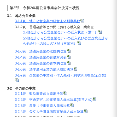
第3部 令和2年度公営事業会計決算の状況
3-1 地方公営企業
3-1-1表 地方公営企業の経営主体別事業数
3-1-2表 普通会計等との間における繰入金・繰出金
(1)他会計から公営企業会計への繰入状況（累年）
(2)他会計から公営企業会計への繰入及び公営企業会計か
ら他会計への繰出の状況（事業別）
3-1-3表 法適用企業の収益的収支
3-1-4表 法適用企業の貸借対照表
3-1-5表 法適用企業の資本的収支
3-1-6表 法非適用企業の歳入歳出決算
3-1-7表 企業債の事業別・借入先別・利率別現在高(全企業)
3-2 その他の事業
3-2-1表 収益事業歳入歳出決算
3-2-2表 交通災害共済事業歳入歳出決算(直営方式)
3-2-3表 農業共済事業歳入歳出決算
3-2-4表 公立大学附属病院事業歳入歳出決算