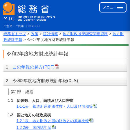
メニュー
ご意見・ご提案
ENGLISH
総務省トップ
>
政策
>
統計情報
>
地方財政状況調査関係資料
>
地方財
政統計年報
> 令和2年度地方財政統計年報
令和2年度地方財政統計年報
1
この年報の見方(PDF)
2 令和2年度地方財政統計年報(XLS)
第1部 総括
1-1 団体数、人口、面積及び人口密度
1-1-1表 都道府県別団体数・人口及び面積等
1-2 国と地方の財政規模
1-2-1表 地方財政と国の財政との累年比較
1-2-2表 国内総生産