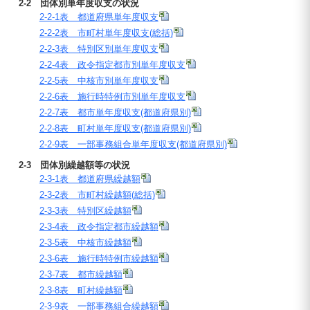
2-2 団体別単年度収支の状況
2-2-1表 都道府県単年度収支
2-2-2表 市町村単年度収支(総括)
2-2-3表 特別区別単年度収支
2-2-4表 政令指定都市別単年度収支
2-2-5表 中核市別単年度収支
2-2-6表 施行時特例市別単年度収支
2-2-7表 都市単年度収支(都道府県別)
2-2-8表 町村単年度収支(都道府県別)
2-2-9表 一部事務組合単年度収支(都道府県別)
2-3 団体別繰越額等の状況
2-3-1表 都道府県繰越額
2-3-2表 市町村繰越額(総括)
2-3-3表 特別区繰越額
2-3-4表 政令指定都市繰越額
2-3-5表 中核市繰越額
2-3-6表 施行時特例市繰越額
2-3-7表 都市繰越額
2-3-8表 町村繰越額
2-3-9表 一部事務組合繰越額