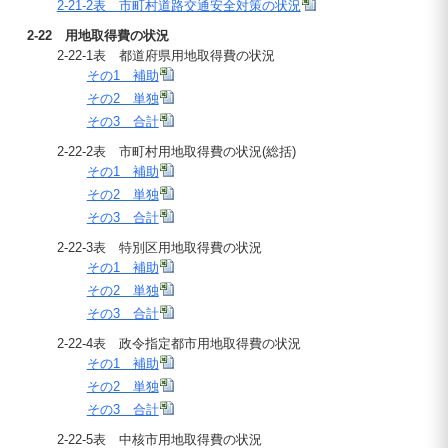
2-21-2表 市町村道路交通安全対策の状況
2-22 用地取得費の状況
2-22-1表 都道府県用地取得費の状況
その1 補助
その2 単独
その3 合計
2-22-2表 市町村用地取得費の状況(総括)
その1 補助
その2 単独
その3 合計
2-22-3表 特別区用地取得費の状況
その1 補助
その2 単独
その3 合計
2-22-4表 政令指定都市用地取得費の状況
その1 補助
その2 単独
その3 合計
2-22-5表 中核市用地取得費の状況