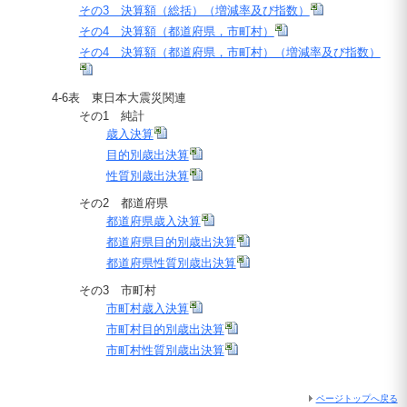
その3 決算額（総括）（増減率及び指数）
その4 決算額（都道府県，市町村）
その4 決算額（都道府県，市町村）（増減率及び指数）
4-6表 東日本大震災関連
その1 純計
歳入決算
目的別歳出決算
性質別歳出決算
その2 都道府県
都道府県歳入決算
都道府県目的別歳出決算
都道府県性質別歳出決算
その3 市町村
市町村歳入決算
市町村目的別歳出決算
市町村性質別歳出決算
ページトップへ戻る