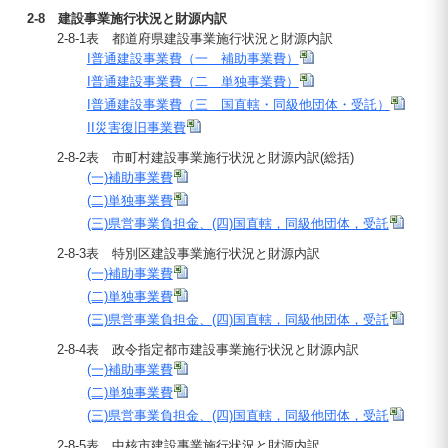
2-8 建設事業施行状況と財源内訳
2-8-1表 都道府県建設事業施行状況と財源内訳
I普通建設事業費（一 補助事業費）
I普通建設事業費（二 単独事業費）
I普通建設事業費（三 国直轄・同級他団体・受託）
II災害復旧事業費
2-8-2表 市町村建設事業施行状況と財源内訳(総括)
(一)補助事業費
(二)単独事業費
(三)県営事業負担金、(四)国直轄，同級他団体，受託
2-8-3表 特別区建設事業施行状況と財源内訳
(一)補助事業費
(二)単独事業費
(三)県営事業負担金、(四)国直轄，同級他団体，受託
2-8-4表 政令指定都市建設事業施行状況と財源内訳
(一)補助事業費
(二)単独事業費
(三)県営事業負担金、(四)国直轄，同級他団体，受託
2-8-5表 中核市建設事業施行状況と財源内訳