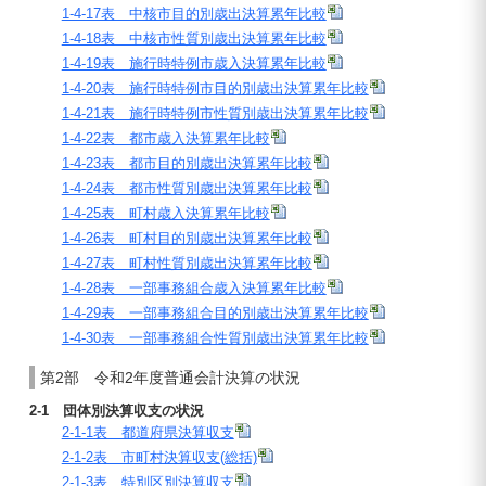
1-4-17表 中核市目的別歳出決算累年比較
1-4-18表 中核市性質別歳出決算累年比較
1-4-19表 施行時特例市歳入決算累年比較
1-4-20表 施行時特例市目的別歳出決算累年比較
1-4-21表 施行時特例市性質別歳出決算累年比較
1-4-22表 都市歳入決算累年比較
1-4-23表 都市目的別歳出決算累年比較
1-4-24表 都市性質別歳出決算累年比較
1-4-25表 町村歳入決算累年比較
1-4-26表 町村目的別歳出決算累年比較
1-4-27表 町村性質別歳出決算累年比較
1-4-28表 一部事務組合歳入決算累年比較
1-4-29表 一部事務組合目的別歳出決算累年比較
1-4-30表 一部事務組合性質別歳出決算累年比較
第2部 令和2年度普通会計決算の状況
2-1 団体別決算収支の状況
2-1-1表 都道府県決算収支
2-1-2表 市町村決算収支(総括)
2-1-3表 特別区別決算収支