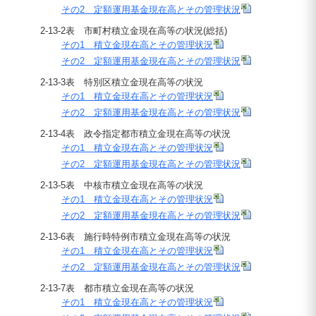
その2 定額運用基金現在高とその管理状況
2-13-2表 市町村積立金現在高等の状況(総括)
その1 積立金現在高とその管理状況
その2 定額運用基金現在高とその管理状況
2-13-3表 特別区積立金現在高等の状況
その1 積立金現在高とその管理状況
その2 定額運用基金現在高とその管理状況
2-13-4表 政令指定都市積立金現在高等の状況
その1 積立金現在高とその管理状況
その2 定額運用基金現在高とその管理状況
2-13-5表 中核市積立金現在高等の状況
その1 積立金現在高とその管理状況
その2 定額運用基金現在高とその管理状況
2-13-6表 施行時特例市積立金現在高等の状況
その1 積立金現在高とその管理状況
その2 定額運用基金現在高とその管理状況
2-13-7表 都市積立金現在高等の状況
その1 積立金現在高とその管理状況