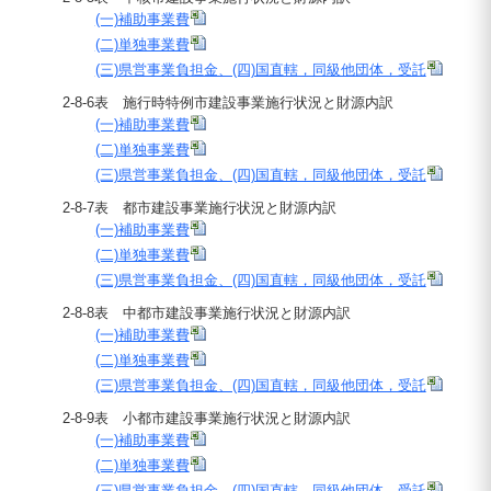
(一)補助事業費
(二)単独事業費
(三)県営事業負担金、(四)国直轄，同級他団体，受託
2-8-6表 施行時特例市建設事業施行状況と財源内訳
(一)補助事業費
(二)単独事業費
(三)県営事業負担金、(四)国直轄，同級他団体，受託
2-8-7表 都市建設事業施行状況と財源内訳
(一)補助事業費
(二)単独事業費
(三)県営事業負担金、(四)国直轄，同級他団体，受託
2-8-8表 中都市建設事業施行状況と財源内訳
(一)補助事業費
(二)単独事業費
(三)県営事業負担金、(四)国直轄，同級他団体，受託
2-8-9表 小都市建設事業施行状況と財源内訳
(一)補助事業費
(二)単独事業費
(三)県営事業負担金、(四)国直轄，同級他団体，受託