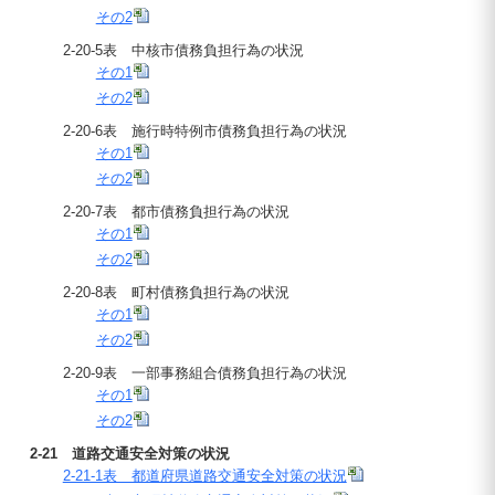
その2
2-20-5表 中核市債務負担行為の状況
その1
その2
2-20-6表 施行時特例市債務負担行為の状況
その1
その2
2-20-7表 都市債務負担行為の状況
その1
その2
2-20-8表 町村債務負担行為の状況
その1
その2
2-20-9表 一部事務組合債務負担行為の状況
その1
その2
2-21 道路交通安全対策の状況
2-21-1表 都道府県道路交通安全対策の状況