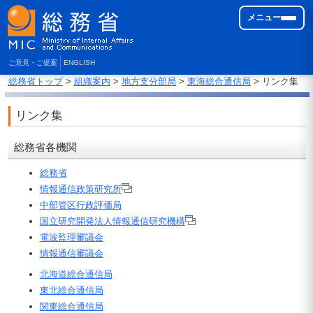
メニュー
ご意見・ご提案
ENGLISH
総務省トップ
>
組織案内
>
地方支分部局
>
東海総合通信局
> リンク集
リンク集
総務省各機関
総務省
情報通信政策研究所
中部管区行政評価局
国立研究開発法人情報通信研究機構
電波監理審議会
情報通信審議会
北海道総合通信局
東北総合通信局
関東総合通信局