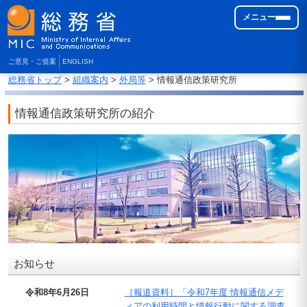
メニュー
ご意見・ご提案
ENGLISH
総務省トップ
>
組織案内
>
外局等
> 情報通信政策研究所
情報通信政策研究所の紹介
お知らせ
令和8年6月26日
［報道資料］「令和7年度 情報通信メデ
ィアの利用時間と情報行動に関する調査