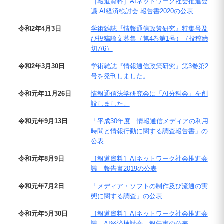
［報道資料］AIネットワーク社会推進会
議 AI経済検討会 報告書2020の公表
令和2年4月3日
学術雑誌『情報通信政策研究』特集号及
び投稿論文募集（第4巻第1号）（投稿締
切7/6）
令和2年3月30日
学術雑誌『情報通信政策研究』第3巻第2
号を発刊しました。
令和元年11月26日
情報通信法学研究会に「AI分科会」を創
設しました。
令和元年9月13日
「平成30年度 情報通信メディアの利用
時間と情報行動に関する調査報告書」の
公表
令和元年8月9日
［報道資料］AIネットワーク社会推進会
議 報告書2019の公表
令和元年7月2日
「メディア・ソフトの制作及び流通の実
態に関する調査」の公表
令和元年5月30日
［報道資料］AIネットワーク社会推進会
議 AI経済検討会 報告書の公表