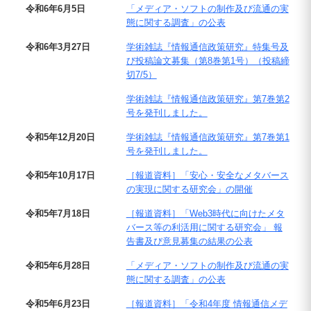
令和6年6月5日
「メディア・ソフトの制作及び流通の実
態に関する調査」の公表
令和6年3月27日
学術雑誌『情報通信政策研究』特集号及
び投稿論文募集（第8巻第1号）（投稿締
切7/5）
学術雑誌『情報通信政策研究』第7巻第2
号を発刊しました。
令和5年12月20日
学術雑誌『情報通信政策研究』第7巻第1
号を発刊しました。
令和5年10月17日
［報道資料］「安心・安全なメタバース
の実現に関する研究会」の開催
令和5年7月18日
［報道資料］「Web3時代に向けたメタ
バース等の利活用に関する研究会」 報
告書及び意見募集の結果の公表
令和5年6月28日
「メディア・ソフトの制作及び流通の実
態に関する調査」の公表
令和5年6月23日
［報道資料］「令和4年度 情報通信メデ