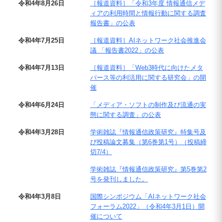
令和4年8月26日
［報道資料］「令和3年度 情報通信メデ
ィアの利用時間と情報行動に関する調査
報告書」の公表
令和4年7月25日
［報道資料］AIネットワーク社会推進会
議 「報告書2022」の公表
令和4年7月13日
［報道資料］「Web3時代に向けたメタ
バース等の利活用に関する研究会」の開
催
令和4年6月24日
「メディア・ソフトの制作及び流通の実
態に関する調査」の公表
令和4年3月28日
学術雑誌『情報通信政策研究』特集号及
び投稿論文募集（第6巻第1号）（投稿締
切7/4）
学術雑誌『情報通信政策研究』第5巻第2
号を発刊しました。
令和4年3月8日
国際シンポジウム「AIネットワーク社会
フォーラム2022」（令和4年3月1日）開
催について