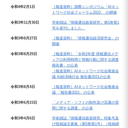
令和4年2月1日
［報道資料］国際シンポジウム「AIネッ
トワーク社会フォーラム2022」 の開催
令和3年11月30日
学術雑誌『情報通信政策研究』第5巻第1
号を発刊しました。
令和3年8月27日
［報道資料］「情報通信経済研究会」の
開催
令和3年8月25日
［報道資料］「令和2年度 情報通信メデ
ィアの利用時間と情報行動に関する調査
報告書」の公表
［報道資料］AIネットワーク社会推進会
議 AI経済検討会 報告書2021の公表
令和3年8月4日
［報道資料］AIネットワーク社会推進会
議 「報告書2021」の公表
令和3年6月23日
「メディア・ソフトの制作及び流通の実
態に関する調査」の公表
令和3年4月6日
学術雑誌『情報通信政策研究』特集号及
び投稿論文募集（第5巻第1号）（投稿締