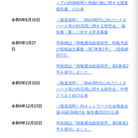
ィアの利用時間と情報行動に関する調査
報告書」の公表
令和5年6月16日
［報道資料］「Web3時代に向けたメタ
バース等の利活用に関する研究会」 報
告書（案）に対する意見募集
令和5年3月27
学術雑誌『情報通信政策研究』特集号及
日
び投稿論文募集（第7巻第1号）（投稿締
切7/3）
学術雑誌『情報通信政策研究』第6巻第2
号を発刊しました。
令和5年2月10日
［報道資料］「Web3時代に向けたメタ
バース等の利活用に関する研究会」中間
とりまとめの公表
令和4年12月23日
［報道資料］AIネットワーク社会推進会
議 AI経済検討会 報告書2022の公表
令和4年12月22日
学術雑誌『情報通信政策研究』第6巻第1
号を発刊しました。