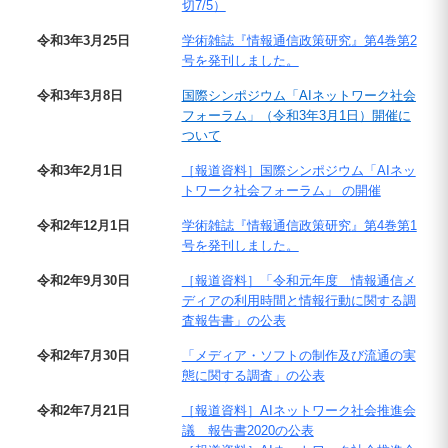
切7/5）
令和3年3月25日
学術雑誌『情報通信政策研究』第4巻第2
号を発刊しました。
令和3年3月8日
国際シンポジウム「AIネットワーク社会
フォーラム」（令和3年3月1日）開催に
ついて
令和3年2月1日
［報道資料］国際シンポジウム「AIネッ
トワーク社会フォーラム」 の開催
令和2年12月1日
学術雑誌『情報通信政策研究』第4巻第1
号を発刊しました。
令和2年9月30日
［報道資料］「令和元年度 情報通信メ
ディアの利用時間と情報行動に関する調
査報告書」の公表
令和2年7月30日
「メディア・ソフトの制作及び流通の実
態に関する調査」の公表
令和2年7月21日
［報道資料］AIネットワーク社会推進会
議 報告書2020の公表