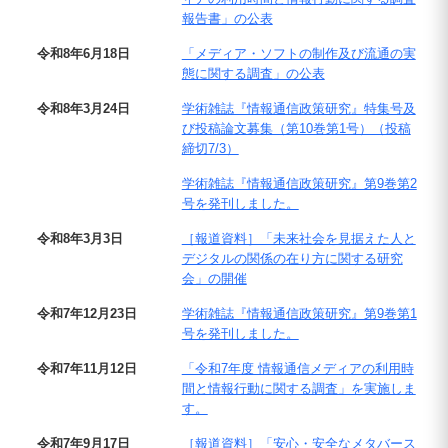
報告書」の公表
令和8年6月18日
「メディア・ソフトの制作及び流通の実
態に関する調査」の公表
令和8年3月24日
学術雑誌『情報通信政策研究』特集号及
び投稿論文募集（第10巻第1号）（投稿
締切7/3）
学術雑誌『情報通信政策研究』第9巻第2
号を発刊しました。
令和8年3月3日
［報道資料］「未来社会を見据えた人と
デジタルの関係の在り方に関する研究
会」の開催
令和7年12月23日
学術雑誌『情報通信政策研究』第9巻第1
号を発刊しました。
令和7年11月12日
「令和7年度 情報通信メディアの利用時
間と情報行動に関する調査」を実施しま
す。
令和7年9月17日
［報道資料］「安心・安全なメタバース