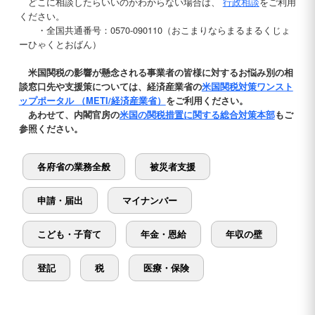
どこに相談したらいいのかわからない場合は、
行政相談
をご利用
ください。
・全国共通番号：0570-090110（おこまりならまるまるくじょ
ーひゃくとおばん）
米国関税の影響が懸念される事業者の皆様に対するお悩み別の相
談窓口先や支援策については、経済産業省の
米国関税対策ワンスト
ップポータル （METI/経済産業省）
をご利用ください。
あわせて、内閣官房の
米国の関税措置に関する総合対策本部
もご
参照ください。
各府省の業務全般
被災者支援
申請・届出
マイナンバー
こども・子育て
年金・恩給
年収の壁
登記
税
医療・保険