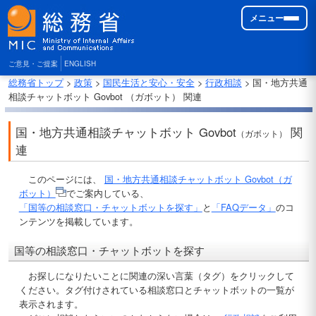
メニュー
ご意見・ご提案
ENGLISH
総務省トップ
>
政策
>
国民生活と安心・安全
>
行政相談
> 国・地方共通
相談チャットボット Govbot （ガボット） 関連
国・地方共通相談チャットボット Govbot
関
（ガボット）
連
このページには、
国・地方共通相談チャットボット Govbot（ガ
ボット）
でご案内している、
「国等の相談窓口・チャットボットを探す」
と
「FAQデータ」
のコ
ンテンツを掲載しています。
国等の相談窓口・チャットボットを探す
お探しになりたいことに関連の深い言葉（タグ）をクリックして
ください。タグ付けされている相談窓口とチャットボットの一覧が
表示されます。