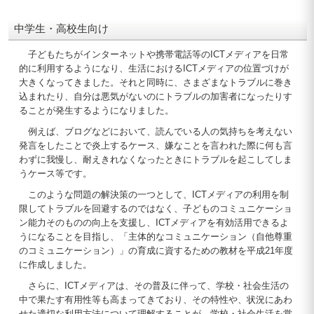
中学生・高校生向け
子どもたちがインターネットや携帯電話等のICTメディアを日常
的に利用するようになり、生活におけるICTメディアの位置づけが
大きくなってきました。それと同時に、さまざまなトラブルに巻き
込まれたり、自分は悪気がないのにトラブルの加害者になったりす
ることが発生するようになりました。
例えば、ブログなどにおいて、読んでいる人の気持ちを考えない
発言をしたことで炎上するケース、嫌なことを言われた際に何も言
わずに我慢し、耐えきれなくなったときにトラブルを起こしてしま
うケース等です。
このような問題の解決策の一つとして、ICTメディアの利用を制
限してトラブルを回避するのではなく、子どものコミュニケーショ
ン能力そのものの向上を支援し、ICTメディアを有効活用できるよ
うになることを目指し、「主体的なコミュニケーション（自他尊重
のコミュニケーション）」の育成に資するための教材を平成21年度
に作成しました。
さらに、ICTメディアは、その普及に伴って、学校・社会生活の
中で果たす有用性等も高まってきており、その特性や、状況にあわ
せた適切な利用方法について理解することが、学校・社会生活を営