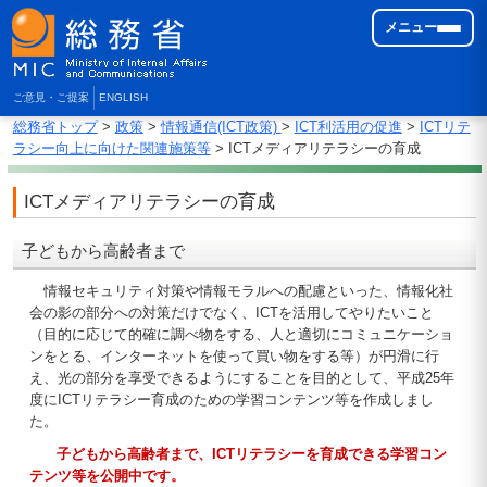
メニュー
ご意見・ご提案
ENGLISH
総務省トップ
>
政策
>
情報通信(ICT政策)
>
ICT利活用の促進
>
ICTリテ
ラシー向上に向けた関連施策等
> ICTメディアリテラシーの育成
ICTメディアリテラシーの育成
子どもから高齢者まで
情報セキュリティ対策や情報モラルへの配慮といった、情報化社
会の影の部分への対策だけでなく、ICTを活用してやりたいこと
（目的に応じて的確に調べ物をする、人と適切にコミュニケーショ
ンをとる、インターネットを使って買い物をする等）が円滑に行
え、光の部分を享受できるようにすることを目的として、平成25年
度にICTリテラシー育成のための学習コンテンツ等を作成しまし
た。
子どもから高齢者まで、ICTリテラシーを育成できる学習コン
テンツ等を公開中です。