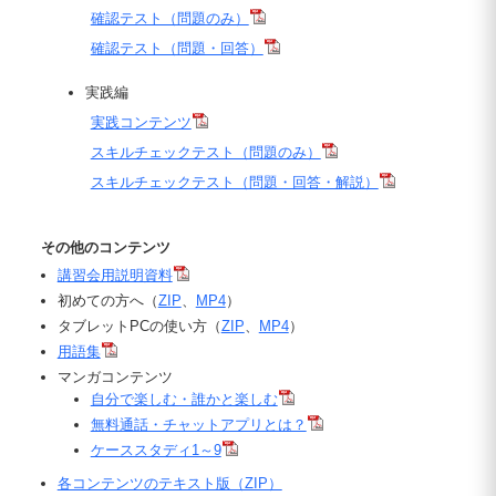
確認テスト（問題のみ）
確認テスト（問題・回答）
実践編
実践コンテンツ
スキルチェックテスト（問題のみ）
スキルチェックテスト（問題・回答・解説）
その他のコンテンツ
講習会用説明資料
初めての方へ（
ZIP
、
MP4
）
タブレットPCの使い方（
ZIP
、
MP4
）
用語集
マンガコンテンツ
自分で楽しむ・誰かと楽しむ
無料通話・チャットアプリとは？
ケーススタディ1～9
各コンテンツのテキスト版（ZIP）