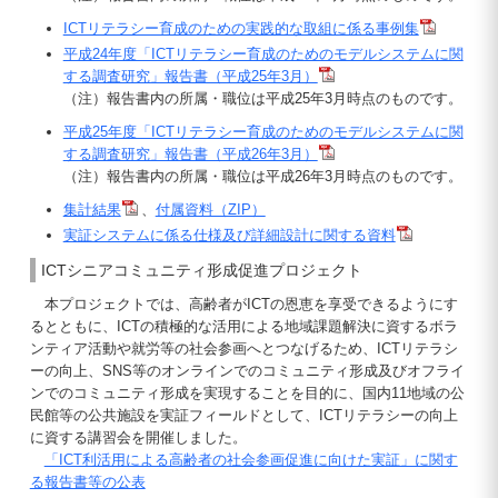
ICTリテラシー育成のための実践的な取組に係る事例集
平成24年度「ICTリテラシー育成のためのモデルシステムに関
する調査研究」報告書（平成25年3月）
（注）報告書内の所属・職位は平成25年3月時点のものです。
平成25年度「ICTリテラシー育成のためのモデルシステムに関
する調査研究」報告書（平成26年3月）
（注）報告書内の所属・職位は平成26年3月時点のものです。
集計結果
、
付属資料（ZIP）
実証システムに係る仕様及び詳細設計に関する資料
ICTシニアコミュニティ形成促進プロジェクト
本プロジェクトでは、高齢者がICTの恩恵を享受できるようにす
るとともに、ICTの積極的な活用による地域課題解決に資するボラ
ンティア活動や就労等の社会参画へとつなげるため、ICTリテラシ
ーの向上、SNS等のオンラインでのコミュニティ形成及びオフライ
ンでのコミュニティ形成を実現することを目的に、国内11地域の公
民館等の公共施設を実証フィールドとして、ICTリテラシーの向上
に資する講習会を開催しました。
「ICT利活用による高齢者の社会参画促進に向けた実証」に関す
る報告書等の公表