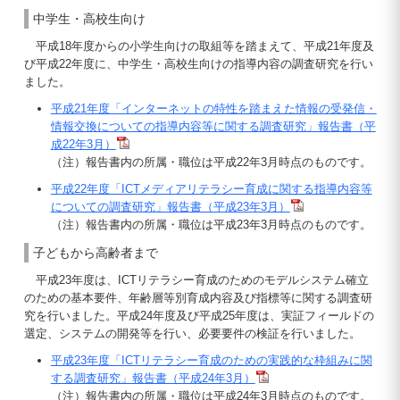
中学生・高校生向け
平成18年度からの小学生向けの取組等を踏まえて、平成21年度及
び平成22年度に、中学生・高校生向けの指導内容の調査研究を行い
ました。
平成21年度「インターネットの特性を踏まえた情報の受発信・
情報交換についての指導内容等に関する調査研究」報告書（平
成22年3月）
（注）報告書内の所属・職位は平成22年3月時点のものです。
平成22年度「ICTメディアリテラシー育成に関する指導内容等
についての調査研究」報告書（平成23年3月）
（注）報告書内の所属・職位は平成23年3月時点のものです。
子どもから高齢者まで
平成23年度は、ICTリテラシー育成のためのモデルシステム確立
のための基本要件、年齢層等別育成内容及び指標等に関する調査研
究を行いました。平成24年度及び平成25年度は、実証フィールドの
選定、システムの開発等を行い、必要要件の検証を行いました。
平成23年度「ICTリテラシー育成のための実践的な枠組みに関
する調査研究」報告書（平成24年3月）
（注）報告書内の所属・職位は平成24年3月時点のものです。