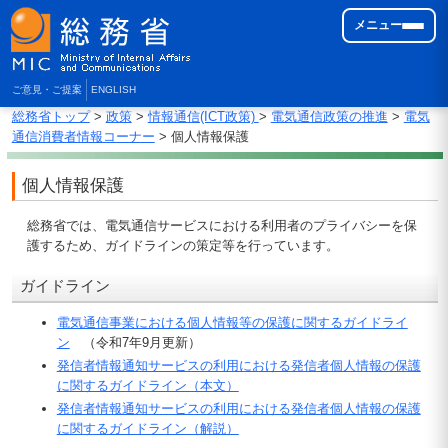
メニュー
ご意見・ご提案
ENGLISH
総務省トップ
>
政策
>
情報通信(ICT政策)
>
電気通信政策の推進
>
電気
通信消費者情報コーナー
> 個人情報保護
個人情報保護
総務省では、電気通信サービスにおける利用者のプライバシーを保
護するため、ガイドラインの策定等を行っています。
ガイドライン
電気通信事業における個人情報等の保護に関するガイドライ
ン
（令和7年9月更新）
発信者情報通知サービスの利用における発信者個人情報の保護
に関するガイドライン（本文）
発信者情報通知サービスの利用における発信者個人情報の保護
に関するガイドライン（解説）