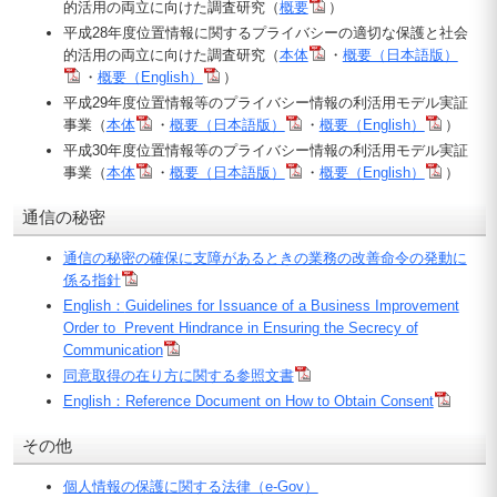
的活用の両立に向けた調査研究（
概要
）
平成28年度位置情報に関するプライバシーの適切な保護と社会
的活用の両立に向けた調査研究（
本体
・
概要（日本語版）
・
概要（English）
）
平成29年度位置情報等のプライバシー情報の利活用モデル実証
事業（
本体
・
概要（日本語版）
・
概要（English）
）
平成30年度位置情報等のプライバシー情報の利活用モデル実証
事業（
本体
・
概要（日本語版）
・
概要（English）
）
通信の秘密
通信の秘密の確保に支障があるときの業務の改善命令の発動に
係る指針
English：
Guidelines for Issuance of a Business Improvement
Order to Prevent Hindrance in Ensuring the Secrecy of
Communication
同意取得の在り方に関する参照文書
English：Reference Document on How to Obtain Consent
その他
個人情報の保護に関する法律（e-Gov）