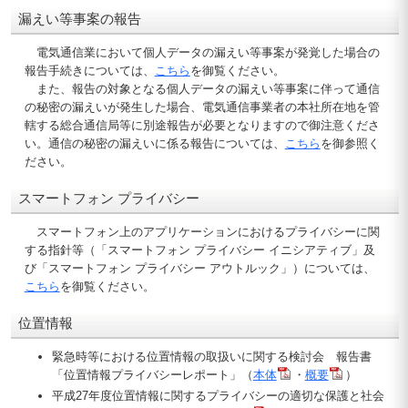
漏えい等事案の報告
電気通信業において個人データの漏えい等事案が発覚した場合の
報告手続きについては、
こちら
を御覧ください。
また、報告の対象となる個人データの漏えい等事案に伴って通信
の秘密の漏えいが発生した場合、電気通信事業者の本社所在地を管
轄する総合通信局等に別途報告が必要となりますので御注意くださ
い。通信の秘密の漏えいに係る報告については、
こちら
を御参照く
ださい。
スマートフォン プライバシー
スマートフォン上のアプリケーションにおけるプライバシーに関
する指針等（「スマートフォン プライバシー イニシアティブ」及
び「スマートフォン プライバシー アウトルック」）については、
こちら
を御覧ください。
位置情報
緊急時等における位置情報の取扱いに関する検討会 報告書
「位置情報プライバシーレポート」（
本体
・
概要
）
平成27年度位置情報に関するプライバシーの適切な保護と社会