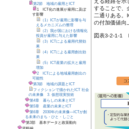
える経路を示
第2節 地域の雇用とICT
することで、
1 ICT化の進展が雇用に及ぼ
す影響
二通りある。I
（1）ICTが雇用に影響を与
の付加価値向
えるメカニズムの整理
（2）我が国における情報化
図表3-2-1-
投資が雇用に与えた影響
（3）ICTによる雇用代替効
果
（4）ICTによる雇用創出効
果
（5）ICT産業の拡大と雇用
増加
2 ICTによる地域雇用創出の
可能性
第3節 地域の課題とICT
フィクションで描かれたICT 社会
の未来像 3. 仮想現実技術
第4章 暮らしの未来とICT
第5章 産業の未来とICT
第6章 2030年の未来像―ICTが創
る未来のまち・ひと・しごと
第3部 基本データと政策動向
資料編