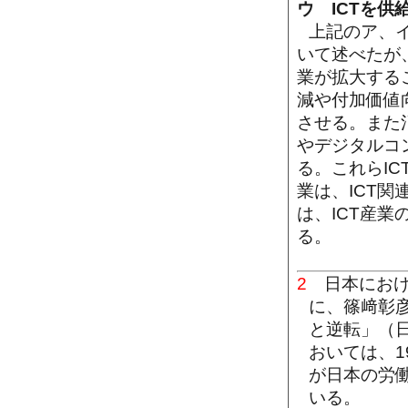
ウ ICTを
上記のア、イ
いて述べたが、
業が拡大する
減や付加価値
させる。また
やデジタルコ
る。これらIC
業は、ICT
は、ICT産業
る。
2
日本におけ
に、篠﨑彰彦
と逆転」（
おいては、1
が日本の労
いる。