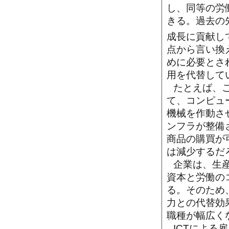
し、同等の労
きる。過去の
成長に貢献し
点から言い換
めに必要とさ
用を代替して
たとえば、
て、コンピュ
機械を作動さ
ンフラが整備
商品の購買が
は減少するだ
企業は、生
資本と労働の
る。そのため、
力との代替効
職種が幅広く
ICTによる