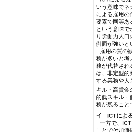
いう意味でネ
による雇用の
要素で同等あ
という意味で
り労働力人口
側面が強いと
雇用の質の観
務が多いと考
務が代替され
は、非定型的
する業務や人
キル・高賃金
的低スキル・
務が残ること
イ ICTに
一方で、IC
ことで付加価