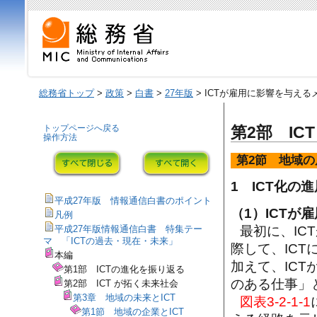
総務省トップ
>
政策
>
白書
>
27年版
> ICTが雇用に影響を与え
トップページへ戻る
第2部 IC
操作方法
第2節 地域の
1 ICT化の
平成27年版 情報通信白書のポイント
（1）ICT
凡例
最初に、IC
平成27年版情報通信白書 特集テー
マ 「ICTの過去・現在・未来」
際して、IC
本編
加えて、IC
第1部 ICTの進化を振り返る
のある仕事」
第2部 ICT が拓く未来社会
第3章 地域の未来とICT
図表3-2-1-1
第1節 地域の企業とICT