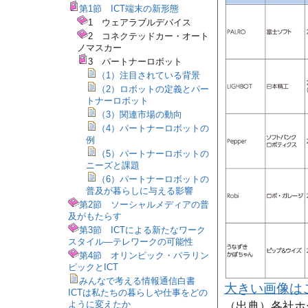
第1節 ICT端末の新形態
1 ウェアラブルデバイス
2 コネクテッドカー・オート
ノマスカー
3 パートナーロボット
（1）注目されている背景
（2）ロボットの定義とパー
トナーロボット
（3）関連市場の動向
（4）パートナーロボットの
例
（5）パートナーロボットの
ニーズと課題
（6）パートナーロボットの
普及が暮らしに与える影響
第2節 ソーシャルメディアの普
及がもたらす
第3節 ICTによる新たなワーク
スタイル―テレワークの可能性
第4節 オリンピック・パラリン
ピックとICT
みんなで考える情報通信白書
大きい画像は
ICTは私たちの暮らしや仕事をどの
ように変えたか
（出典）各社ホ