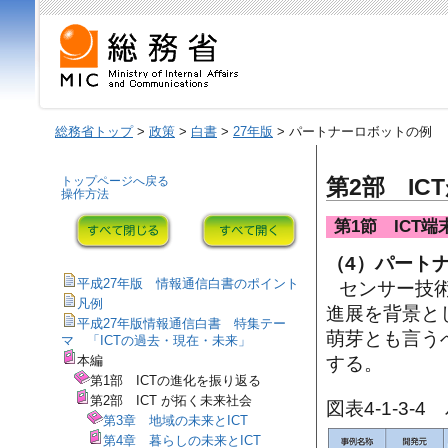
総務省トップ
>
政策
>
白書
>
27年版
> パートナーロボットの例
トップページへ戻る
第2部 IC
操作方法
第1節 ICT
（4）パート
平成27年版 情報通信白書のポイント
センサー技
凡例
進展を背景と
平成27年版情報通信白書 特集テー
萌芽とも言う
マ 「ICTの過去・現在・未来」
本編
する。
第1部 ICTの進化を振り返る
第2部 ICT が拓く未来社会
図表4-1-3
第3章 地域の未来とICT
第4章 暮らしの未来とICT