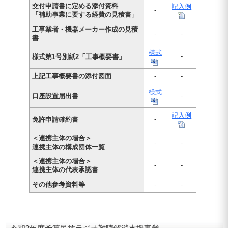
交付申請書に定める添付資料
記入例
-
「補助事業に要する経費の見積書」
工事業者・機器メーカー作成の見積
-
-
書
様式
-
様式第1号別紙2「工事概要書」
上記工事概要書の添付図面
-
-
様式
-
口座設置届出書
記入例
-
免許申請確約書
＜連携主体の場合＞
-
-
連携主体の構成団体一覧
＜連携主体の場合＞
-
-
連携主体の代表承認書
その他参考資料等
-
-