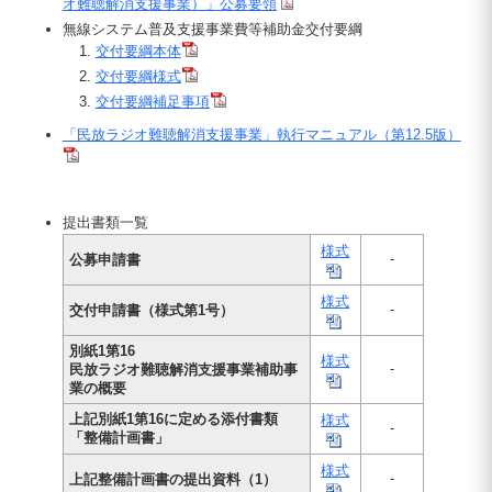
オ難聴解消支援事業）」公募要領
無線システム普及支援事業費等補助金交付要綱
交付要綱本体
交付要綱様式
交付要綱補足事項
「民放ラジオ難聴解消支援事業」執行マニュアル（第12.5版）
提出書類一覧
様式
-
公募申請書
様式
-
交付申請書（様式第1号）
別紙1第16
様式
-
民放ラジオ難聴解消支援事業補助事
業の概要
上記別紙1第16に定める添付書類
様式
-
「整備計画書」
様式
-
上記整備計画書の提出資料（1）