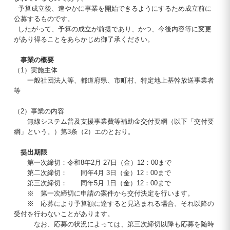
予算成立後、速やかに事業を開始できるようにするため成立前に
公募するものです。
したがって、予算の成立が前提であり、かつ、今後内容等に変更
があり得ることをあらかじめ御了承ください。
事業の概要
（1）実施主体
一般社団法人等、都道府県、市町村、特定地上基幹放送事業者
等
（2）事業の内容
無線システム普及支援事業費等補助金交付要綱（以下「交付要
綱」という。）第3条（2）エのとおり。
提出期限
第一次締切：令和8年2月 27日（金）12：00まで
第二次締切： 同年4月 3日（金）12：00まで
第三次締切： 同年5月 1日（金）12：00まで
※ 第一次締切に申請の案件から交付決定を行います。
※ 応募により予算額に達すると見込まれる場合、それ以降の
受付を行わないことがあります。
なお、応募の状況によっては、第三次締切以降も応募を随時