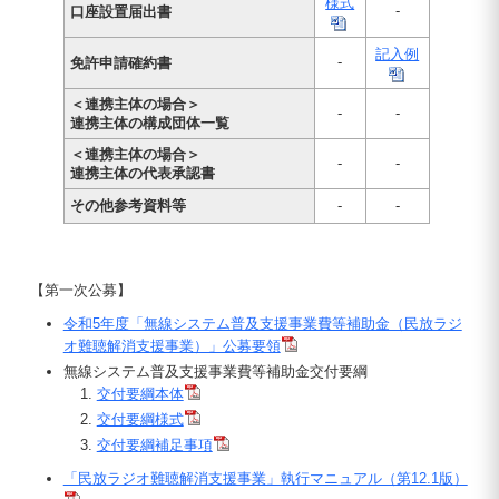
様式
-
口座設置届出書
記入例
-
免許申請確約書
＜連携主体の場合＞
-
-
連携主体の構成団体一覧
＜連携主体の場合＞
-
-
連携主体の代表承認書
その他参考資料等
-
-
【第一次公募】
令和5年度「無線システム普及支援事業費等補助金（民放ラジ
オ難聴解消支援事業）」公募要領
無線システム普及支援事業費等補助金交付要綱
交付要綱本体
交付要綱様式
交付要綱補足事項
「民放ラジオ難聴解消支援事業」執行マニュアル（第12.1版）