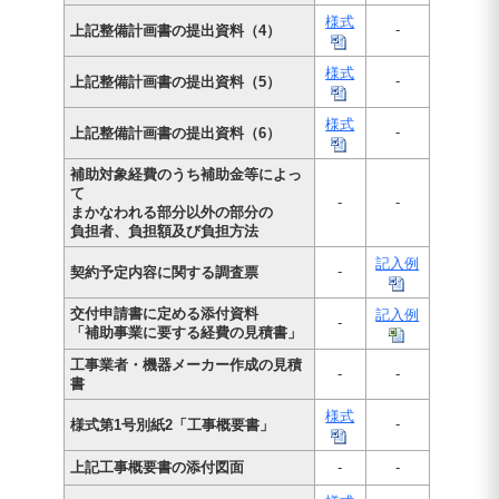
様式
-
上記整備計画書の提出資料（4）
様式
-
上記整備計画書の提出資料（5）
様式
-
上記整備計画書の提出資料（6）
補助対象経費のうち補助金等によっ
て
-
-
まかなわれる部分以外の部分の
負担者、負担額及び負担方法
記入例
-
契約予定内容に関する調査票
交付申請書に定める添付資料
記入例
-
「補助事業に要する経費の見積書」
工事業者・機器メーカー作成の見積
-
-
書
様式
-
様式第1号別紙2「工事概要書」
上記工事概要書の添付図面
-
-