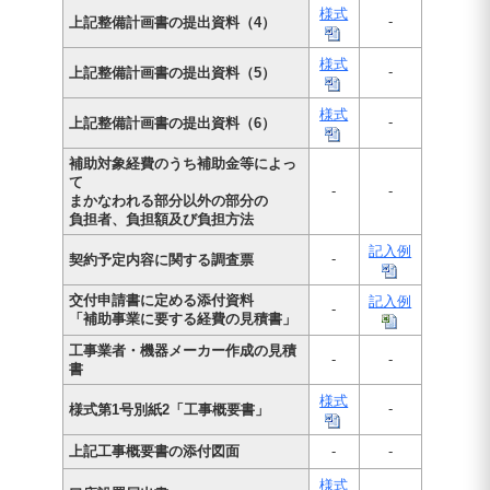
様式
-
上記整備計画書の提出資料（4）
様式
-
上記整備計画書の提出資料（5）
様式
-
上記整備計画書の提出資料（6）
補助対象経費のうち補助金等によっ
て
-
-
まかなわれる部分以外の部分の
負担者、負担額及び負担方法
記入例
-
契約予定内容に関する調査票
交付申請書に定める添付資料
記入例
-
「補助事業に要する経費の見積書」
工事業者・機器メーカー作成の見積
-
-
書
様式
-
様式第1号別紙2「工事概要書」
上記工事概要書の添付図面
-
-
様式