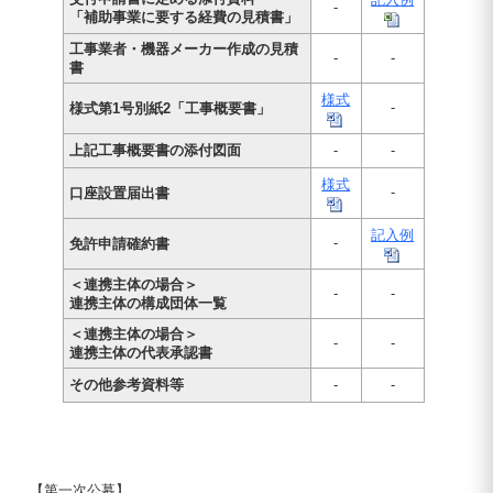
-
「補助事業に要する経費の見積書」
工事業者・機器メーカー作成の見積
-
-
書
様式
-
様式第1号別紙2「工事概要書」
上記工事概要書の添付図面
-
-
様式
-
口座設置届出書
記入例
-
免許申請確約書
＜連携主体の場合＞
-
-
連携主体の構成団体一覧
＜連携主体の場合＞
-
-
連携主体の代表承認書
その他参考資料等
-
-
【第一次公募】