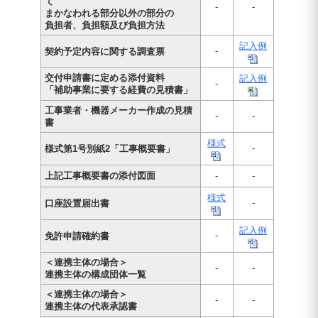
て
-
-
まかなわれる部分以外の部分の
負担者、負担額及び負担方法
記入例
-
契約予定内容に関する調査票
交付申請書に定める添付資料
記入例
-
「補助事業に要する経費の見積書」
工事業者・機器メーカー作成の見積
-
-
書
様式
-
様式第1号別紙2「工事概要書」
上記工事概要書の添付図面
-
-
様式
-
口座設置届出書
記入例
-
免許申請確約書
＜連携主体の場合＞
-
-
連携主体の構成団体一覧
＜連携主体の場合＞
-
-
連携主体の代表承認書