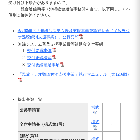
受け付ける場合がありますので、
総合通信局等（沖縄総合通信事務所を含む。以下同じ。）へ
個別に御連絡ください。
令和8年度「無線システム普及支援事業費等補助金（民放ラジ
オ難聴解消支援事業）」公募要領
無線システム普及支援事業費等補助金交付要綱
交付要綱本体
交付要綱様式
交付要綱補足事項
「民放ラジオ難聴解消支援事業」執行マニュアル（第12.6版）
提出書類一覧
様式
-
公募申請書
様式
-
交付申請書（様式第1号）
別紙1第14
様式