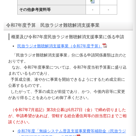
その他参考資料等
-
-
令和7年度予算 民放ラジオ難聴解消支援事業
概要及び令和7年度民放ラジオ難聴解消支援事業に係る申請
民放ラジオ難聴解消支援事業（令和7年度予算）
「民放ラジオ難聴解消支援事業」分に係る申請関係書類は次のと
おりです。
なお、令和7年度事業については、令和7年度当初予算案に盛り込
まれているものであり、
予算成立後、速やかに事業を開始できるようにするため成立前に
公募するものです。
したがって、予算の成立が前提であり、かつ、今後内容等に変更
があり得ることをあらかじめ御了承ください。
（令和7年7月追記）第3次公募は6月27日（金）で締め切りました
が、申請希望があれば、管轄する総合通信局等の担当窓口までご相
談ください。
令和7年度「無線システム普及支援事業費等補助金（民放ラジ