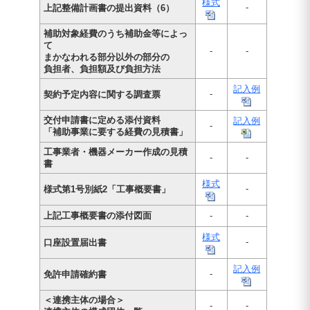
様式
-
上記整備計画書の提出資料（6）
補助対象経費のうち補助金等によっ
て
-
-
まかなわれる部分以外の部分の
負担者、負担額及び負担方法
記入例
-
契約予定内容に関する調査票
交付申請書に定める添付資料
記入例
-
「補助事業に要する経費の見積書」
工事業者・機器メーカー作成の見積
-
-
書
様式
-
様式第1号別紙2「工事概要書」
上記工事概要書の添付図面
-
-
様式
-
口座設置届出書
記入例
-
免許申請確約書
＜連携主体の場合＞
-
-