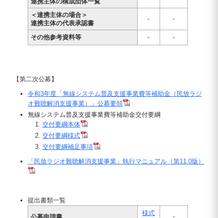
連携主体の構成団体一覧
＜連携主体の場合＞
-
-
連携主体の代表承認書
その他参考資料等
-
-
【第二次公募】
令和3年度「無線システム普及支援事業費等補助金（民放ラジ
オ難聴解消支援事業）」公募要領
無線システム普及支援事業費等補助金交付要綱
交付要綱本体
交付要綱様式
交付要綱補足事項
「民放ラジオ難聴解消支援事業」執行マニュアル（第11.0版）
提出書類一覧
様式
-
公募申請書