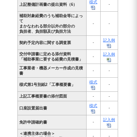
様式
-
上記整備計画書の提出資料（6）
補助対象経費のうち補助金等によっ
て
-
-
まかなわれる部分以外の部分の
負担者、負担額及び負担方法
記入例
-
契約予定内容に関する調査票
交付申請書に定める添付資料
記入例
-
「補助事業に要する経費の見積書」
工事業者・機器メーカー作成の見積
-
-
書
様式
-
様式第1号別紙2「工事概要書」
上記工事概要書の添付図面
-
-
様式
-
口座設置届出書
記入例
-
免許申請確約書
＜連携主体の場合＞
-
-