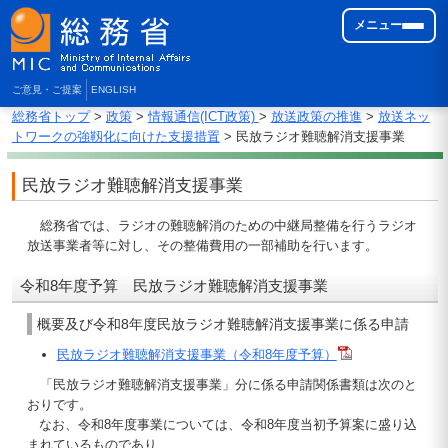
メニュー
ご意見・ご提案
ENGLISH
総務省トップ
>
政策
>
情報通信(ICT政策)
>
放送政策の推進
>
放送ネッ
トワークの強靱化に向けた支援措置
> 民放ラジオ難聴解消支援事業
民放ラジオ難聴解消支援事業
総務省では、ラジオの難聴解消のための中継局整備を行うラジオ
放送事業者等に対し、その整備費用の一部補助を行います。
令和8年度予算 民放ラジオ難聴解消支援事業
概要及び令和8年度民放ラジオ難聴解消支援事業に係る申請
民放ラジオ難聴解消支援事業（令和8年度予算）
「民放ラジオ難聴解消支援事業」分に係る申請関係書類は次のと
おりです。
なお、令和8年度事業については、令和8年度当初予算案に盛り込
まれているものであり、