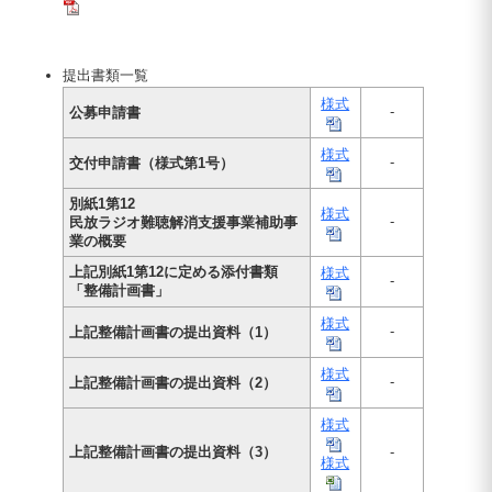
提出書類一覧
様式
-
公募申請書
様式
-
交付申請書（様式第1号）
別紙1第12
様式
-
民放ラジオ難聴解消支援事業補助事
業の概要
上記別紙1第12に定める添付書類
様式
-
「整備計画書」
様式
-
上記整備計画書の提出資料（1）
様式
-
上記整備計画書の提出資料（2）
様式
上記整備計画書の提出資料（3）
-
様式