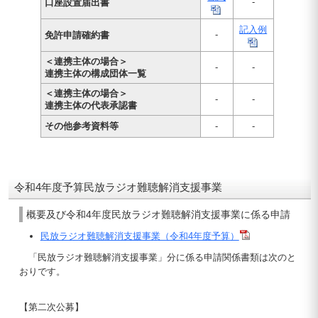
-
口座設置届出書
記入例
-
免許申請確約書
＜連携主体の場合＞
-
-
連携主体の構成団体一覧
＜連携主体の場合＞
-
-
連携主体の代表承認書
その他参考資料等
-
-
令和4年度予算民放ラジオ難聴解消支援事業
概要及び令和4年度民放ラジオ難聴解消支援事業に係る申請
民放ラジオ難聴解消支援事業（令和4年度予算）
「民放ラジオ難聴解消支援事業」分に係る申請関係書類は次のと
おりです。
【第二次公募】