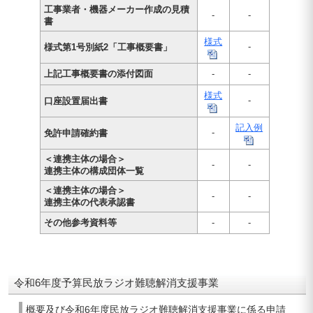
工事業者・機器メーカー作成の見積
-
-
書
様式
-
様式第1号別紙2「工事概要書」
上記工事概要書の添付図面
-
-
様式
-
口座設置届出書
記入例
-
免許申請確約書
＜連携主体の場合＞
-
-
連携主体の構成団体一覧
＜連携主体の場合＞
-
-
連携主体の代表承認書
その他参考資料等
-
-
令和6年度予算民放ラジオ難聴解消支援事業
概要及び令和6年度民放ラジオ難聴解消支援事業に係る申請