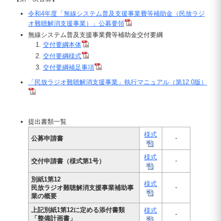
令和4年度「無線システム普及支援事業費等補助金（民放ラジ
オ難聴解消支援事業）」公募要領
無線システム普及支援事業費等補助金交付要綱
交付要綱本体
交付要綱様式
交付要綱補足事項
「民放ラジオ難聴解消支援事業」執行マニュアル（第12.0版）
提出書類一覧
様式
-
公募申請書
様式
-
交付申請書（様式第1号）
別紙1第12
様式
-
民放ラジオ難聴解消支援事業補助事
業の概要
上記別紙1第12に定める添付書類
様式
-
「整備計画書」