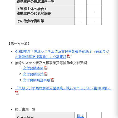
連携主体の構成団体一覧
＜連携主体の場合＞
-
-
連携主体の代表承認書
その他参考資料等
-
-
【第一次公募】
令和3年度「無線システム普及支援事業費等補助金（民放ラジ
オ難聴解消支援事業）」公募要領
無線システム普及支援事業費等補助金交付要綱
交付要綱本体
交付要綱様式
交付要綱補足事項
「民放ラジオ難聴解消支援事業」執行マニュアル（第10.0版）
提出書類一覧
様式
-