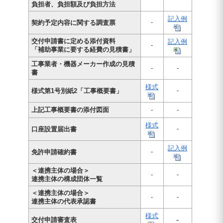
負担者、負担額及び負担方法
記入例
-
契約予定内容に関する調査票
交付申請書に定める添付資料
記入例
-
「補助事業に要する経費の見積書」
工事業者・機器メーカー作成の見積
-
-
書
様式
-
様式第1号別紙2「工事概要書」
上記工事概要書の添付図面
-
-
様式
-
口座設置届出書
記入例
-
免許申請確約書
＜連携主体の場合＞
-
-
連携主体の構成団体一覧
＜連携主体の場合＞
-
-
連携主体の代表承認書
様式
-
交付申請審査表