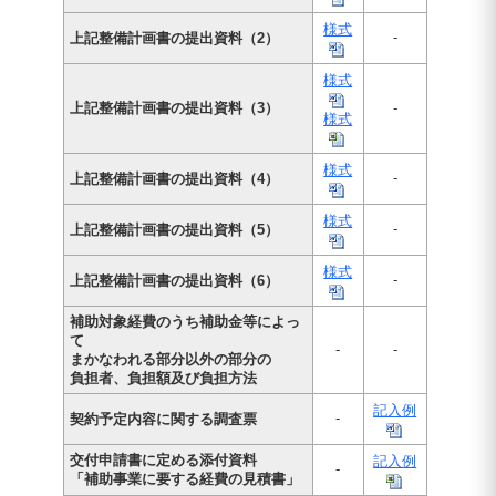
様式
-
上記整備計画書の提出資料（2）
様式
上記整備計画書の提出資料（3）
-
様式
様式
-
上記整備計画書の提出資料（4）
様式
-
上記整備計画書の提出資料（5）
様式
-
上記整備計画書の提出資料（6）
補助対象経費のうち補助金等によっ
て
-
-
まかなわれる部分以外の部分の
負担者、負担額及び負担方法
記入例
-
契約予定内容に関する調査票
交付申請書に定める添付資料
記入例
-
「補助事業に要する経費の見積書」