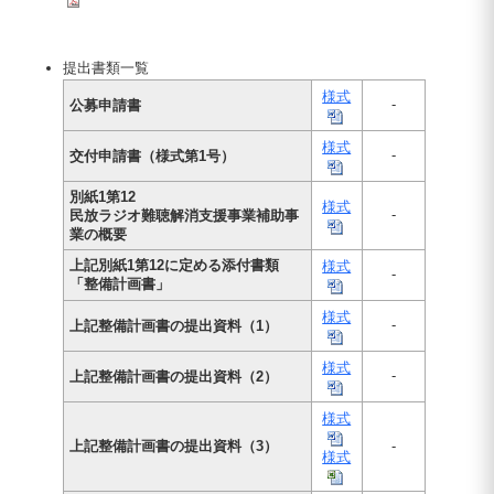
提出書類一覧
様式
-
公募申請書
様式
-
交付申請書（様式第1号）
別紙1第12
様式
-
民放ラジオ難聴解消支援事業補助事
業の概要
上記別紙1第12に定める添付書類
様式
-
「整備計画書」
様式
-
上記整備計画書の提出資料（1）
様式
-
上記整備計画書の提出資料（2）
様式
上記整備計画書の提出資料（3）
-
様式