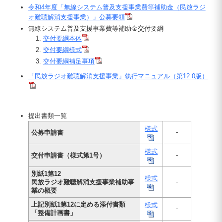
令和4年度「無線システム普及支援事業費等補助金（民放ラジ
オ難聴解消支援事業）」公募要領
無線システム普及支援事業費等補助金交付要綱
交付要綱本体
交付要綱様式
交付要綱補足事項
「民放ラジオ難聴解消支援事業」執行マニュアル（第12.0版）
提出書類一覧
様式
-
公募申請書
様式
-
交付申請書（様式第1号）
別紙1第12
様式
-
民放ラジオ難聴解消支援事業補助事
業の概要
上記別紙1第12に定める添付書類
様式
-
「整備計画書」