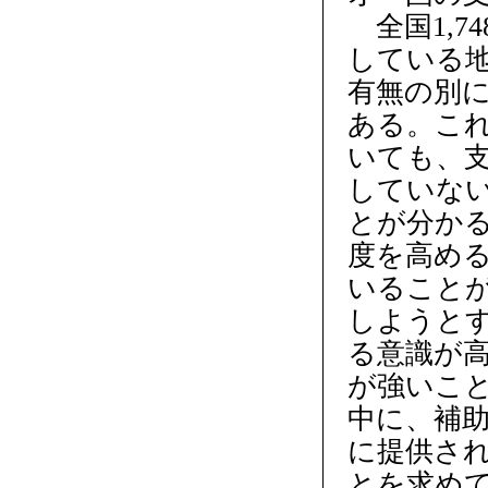
全国1,7
している
有無の別にI
ある。こ
いても、
していない
とが分かる
度を高め
いること
しようと
る意識が高
が強いこ
中に、補
に提供さ
とを求め