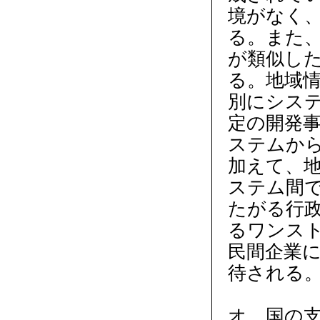
境がなく
る。また
が類似し
る。地域
別にシス
定の開発
ステムか
加えて、
ステム間
たがる行
るワンス
民間企業
待される
オ 国の