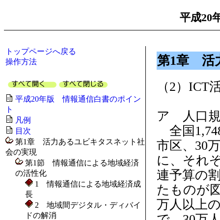
平成20
トップページへ戻る
第1章 
操作方法
（2）IC
平成20年版 情報通信白書のポイン
ト
ア 人口
凡例
全国1,7
目次
第1章 活力あるユビキタスネット社
市区、30
会の実現
に、それ
第1節 情報通信による地域経済
連予算の割
の活性化
1 情報通信による地域経済成
たものが図
長
万人以上の
2 地域間デジタル・ディバイ
ドの解消
で、30万