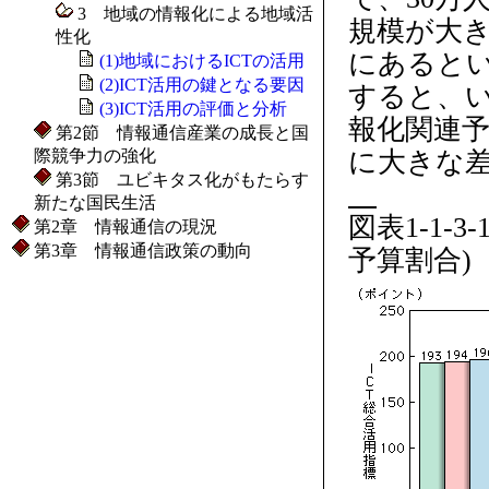
3 地域の情報化による地域活
規模が大き
性化
にあると
(1)地域におけるICTの活用
(2)ICT活用の鍵となる要因
すると、
(3)ICT活用の評価と分析
報化関連予
第2節 情報通信産業の成長と国
際競争力の強化
に大きな
第3節 ユビキタス化がもたらす
新たな国民生活
図表1-1-
第2章 情報通信の現況
第3章 情報通信政策の動向
予算割合)