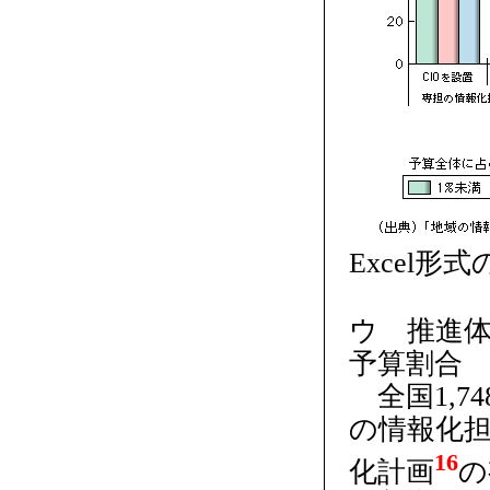
Excel形
ウ 推進
予算割合
全国1,7
の情報化担
16
化計画
の