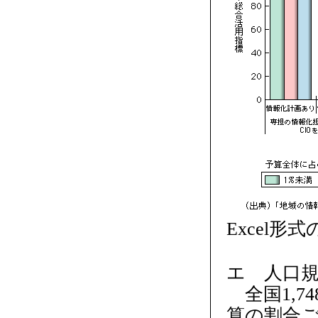
Excel形
エ 人口
全国1,7
算の割合