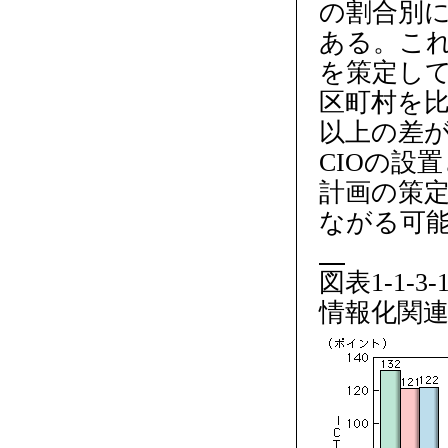
の割合別にI
ある。こ
を策定し
区町村を比
以上の差
CIOの設
計画の策定
ながる可
図表1-1-
情報化関連