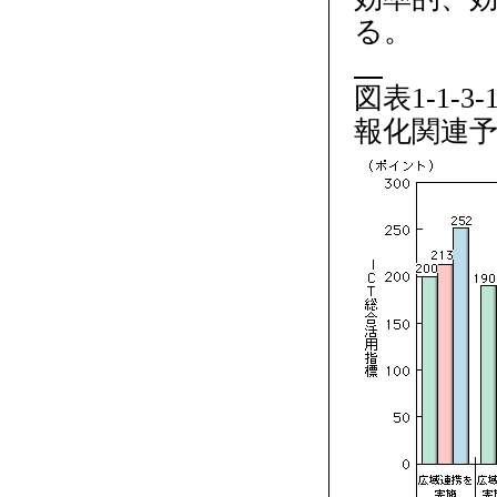
る。
図表1-1-
報化関連予