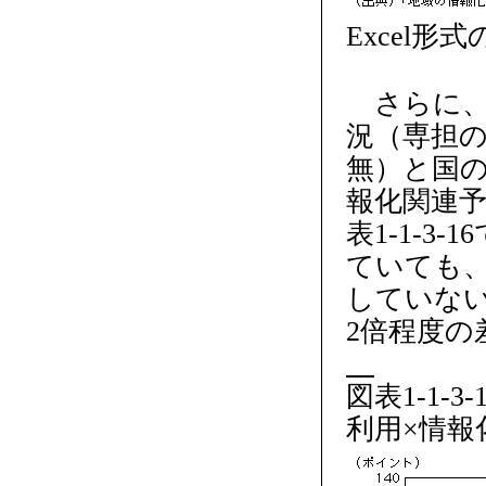
Excel形
さらに、全
況（専担の
無）と国
報化関連予
表1-1-
ていても
していない
2倍程度の
図表1-1-
利用×情報