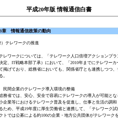
平成20年版 情報通信白書
3章 情報通信政策の動向
2）テレワークの推進
レワークについては、「テレワーク人口倍増アクションプラン
決定、IT戦略本部了承）において、「2010年までにテレワー
て掲げており、総務省においても、関係省庁とも連携しつつ、
る。
 民間企業のテレワーク導入環境の整備
務省では、安心、安全で容易にテレワークの導入が可能とな
小企業等におけるテレワーク普及を促進し、仕事と生活の調和
るため、平成19年度に厚生労働省と連携して、「テレワーク試行
クトでは公募による約100の企業・地方公共団体がテレワーク