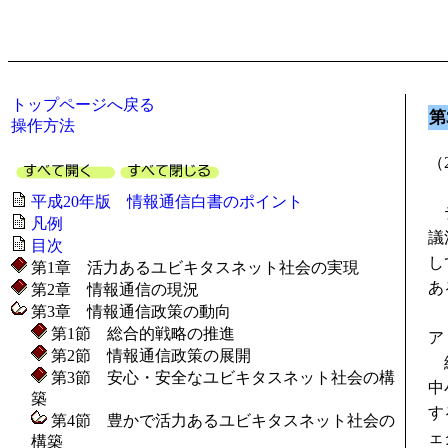
トップページへ戻る
第
操作方法
（
平成20年版 情報通信白書のポイント
テ
凡例
議
目次
し
第1章 活力あるユビキタスネット社会の実現
あ
第2章 情報通信の現況
第3章 情報通信政策の動向
第1節 総合的戦略の推進
ア
第2節 情報通信政策の展開
総
第3節 安心・安全なユビキタスネット社会の構
中
築
す
第4節 豊かで活力あるユビキタスネット社会の
ェ
構築