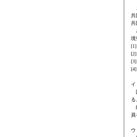
ま
共
共
さ
境
[
[
[
[
イ
国
る
総
員
ウ