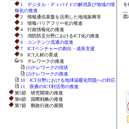
を
1 デジタル・ディバイドの解消及び地域の情
報化の推進
図
2 情報通信基盤を活用した地域振興等
3 情報バリアフリー化の推進
4 行政情報化の推進
5 消防防災分野におけるICT化の推進
6 コンテンツ流通の促進
7 ICTベンチャーの創出・成長支援
8 ICT人材の育成
9 テレワークの推進
(1)テレワークの現状
(2)テレワークの推進
10 ICT分野における地球温暖化問題への対応
11 医療のICT利活用の推進
第5節 研究開発の推進
第6節 国際戦略の推進
第7節 郵政行政の展開