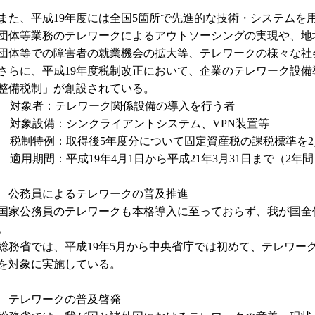
た、平成19年度には全国5箇所で先進的な技術・システムを
団体等業務のテレワークによるアウトソーシングの実現や、地
団体等での障害者の就業機会の拡大等、テレワークの様々な社
らに、平成19年度税制改正において、企業のテレワーク設備
整備税制」が創設されている。
1] 対象者：テレワーク関係設備の導入を行う者
2] 対象設備：シンクライアントシステム、VPN装置等
3] 税制特例：取得後5年度分について固定資産税の課税標準を2
4] 適用期間：平成19年4月1日から平成21年3月31日まで（2年
 公務員によるテレワークの普及推進
家公務員のテレワークも本格導入に至っておらず、我が国全
。
務省では、平成19年5月から中央省庁では初めて、テレワー
を対象に実施している。
 テレワークの普及啓発