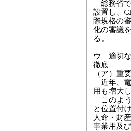
総務省では
設置し、C
際規格の
化の審議を
る。
ウ 適切
徹底
（ア）重
近年、電
用も増大
このよう
と位置付
人命・財
事業用及