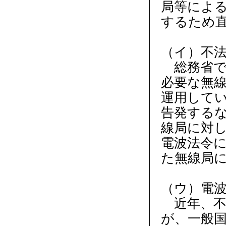
局等によ
するため
（イ）不
総務省で
必要な無
運用して
告発する
線局に対
電波法令
た無線局
（ウ）電
近年、不
が、一般