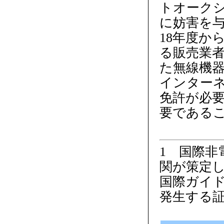
トオーク
に妨害を
18年度か
る販売業者
た無線機
インター
免許が必
要である
1 国際非
関が策定し
国際ガイ
発生する