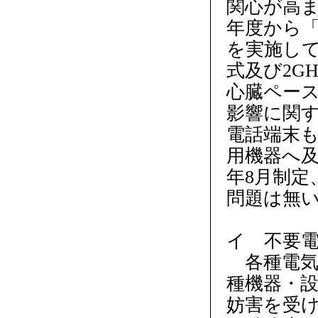
関心が高ま
年度から
を実施してい
式及び2G
心臓ペー
影響に関
電話端末
用機器へ及
年8月制定
問題は無
イ 不要
各種電気
種機器・
妨害を受