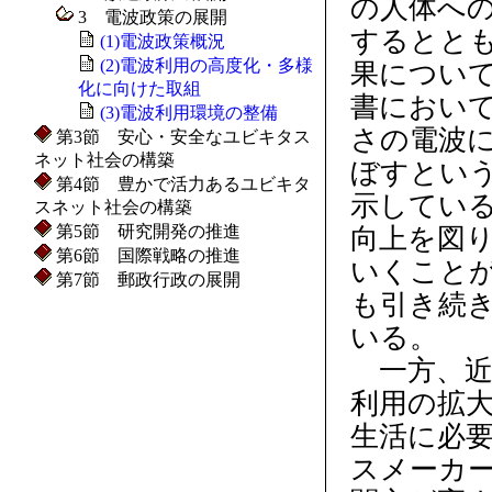
の人体へ
3 電波政策の展開
するととも
(1)電波政策概況
(2)電波利用の高度化・多様
果につい
化に向けた取組
書におい
(3)電波利用環境の整備
さの電波
第3節 安心・安全なユビキタス
ネット社会の構築
ぼすとい
第4節 豊かで活力あるユビキタ
示してい
スネット社会の構築
第5節 研究開発の推進
向上を図
第6節 国際戦略の推進
いくこと
第7節 郵政行政の展開
も引き続
いる。
一方、近
利用の拡
生活に必
スメーカ