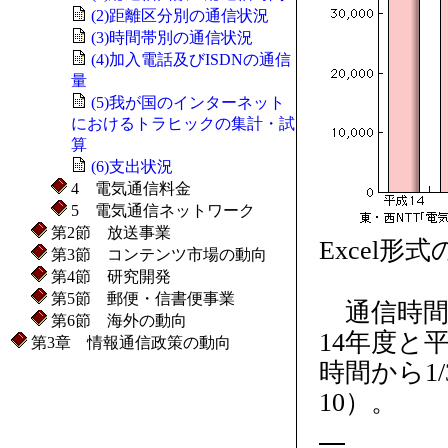
(2)距離区分別の通信状況
(3)時間帯別の通信状況
(4)加入電話及びISDNの通信
量
(5)我が国のインターネット
におけるトラヒックの集計・試
算
(6)支出状況
4 電気通信料金
5 電気通信ネットワーク
第2節 放送事業
Excel形
第3節 コンテンツ市場の動向
第4節 研究開発
第5節 郵便・信書便事業
通信時間
第6節 海外の動向
14年度と
第3章 情報通信政策の動向
時間から1/
10）。