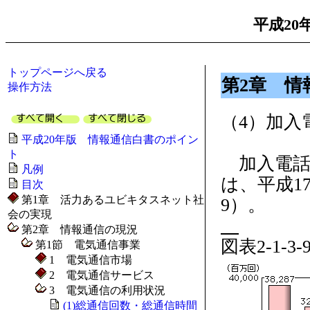
平成20
トップページへ戻る
第2章 情
操作方法
（4）加入
平成20年版 情報通信白書のポイン
ト
加入電話及
凡例
は、平成1
目次
第1章 活力あるユビキタスネット社
9）。
会の実現
第2章 情報通信の現況
図表2-1-
第1節 電気通信事業
1 電気通信市場
2 電気通信サービス
3 電気通信の利用状況
(1)総通信回数・総通信時間