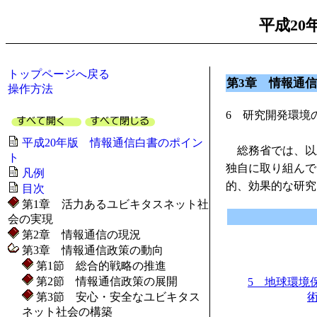
平成20
トップページへ戻る
第3章 情報通
操作方法
6 研究開発環境
平成20年版 情報通信白書のポイン
総務省では、以
ト
独自に取り組んで
凡例
的、効果的な研究
目次
第1章 活力あるユビキタスネット社
会の実現
第2章 情報通信の現況
第3章 情報通信政策の動向
第1節 総合的戦略の推進
第2節 情報通信政策の展開
5 地球環境
第3節 安心・安全なユビキタス
ネット社会の構築