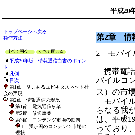
平成20
トップページへ戻る
第2章 情
操作方法
2 モバ
平成20年版 情報通信白書のポイン
ト
携帯電話
凡例
バイルコ
目次
第1章 活力あるユビキタスネット社
ス）の市
会の実現
モバイル
第2章 情報通信の現況
第1節 電気通信事業
らなる我
第2節 放送事業
は、平成19
第3節 コンテンツ市場の動向
っており
1 我が国のコンテンツ市場の
現状