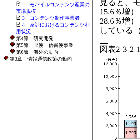
見ると、モ
2 モバイルコンテンツ産業の
15.6％
市場規模
3 コンテンツ制作事業者
28.6％
4 家計におけるコンテンツ利
している（図
用状況
第4節 研究開発
第5節 郵便・信書便事業
図表2-3
第6節 海外の動向
第3章 情報通信政策の動向