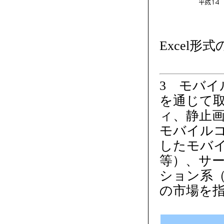
Excel形
3 モバ
を通じて
ィ、静止
モバイル
したモバ
等）、サ
ション系
の市場を