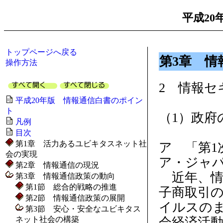
平成20
トップページへ戻る
第3章 情
操作方法
2 情報セ
平成20年版 情報通信白書のポイン
ト
（1）政府
凡例
目次
第1章 活力あるユビキタスネット社
ア 「第
会の実現
ア・ジャ
第2章 情報通信の現況
近年、情
第3章 情報通信政策の動向
第1節 総合的戦略の推進
子商取引
第2節 情報通信政策の展開
イルスの
第3節 安心・安全なユビキタス
ネット社会の構築
会経済活