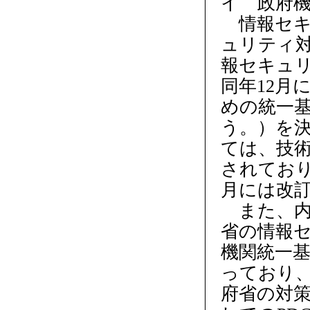
イ 政府
情報セキ
ュリティ対
報セキュ
同年12月
めの統一
う。）を
ては、技
されており
月には改訂
また、内
省の情報
機関統一
っており
府省の対