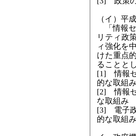
[3] 政
（イ）平成
「情報セ
リティ政
ィ強化を
けた重点
ることと
[1] 情
的な取組
[2] 情
な取組み
[3] 電
的な取組