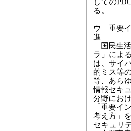
してのPD
る。
ウ 重要
進
国民生活
ラ」によ
は、サイ
的ミス等
等、あら
情報セキ
分野におけ
「重要イ
考え方」を
セキュリ