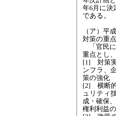
年次計画と
年6月に
である。
（ア）平成
対策の重
「官民に
重点とし
[1] 対
ンフラ、
策の強化
[2] 横
ュリティ
成・確保
権利利益