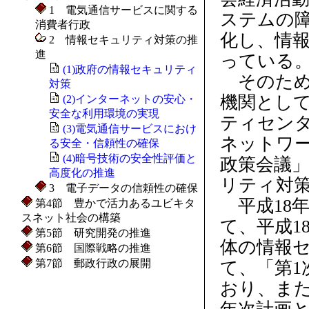
1 電気通信サービスに関する
ステムの
消費者行政
化し、情
2 情報セキュリティ対策の推
進
っている
(1)政府の情報セキュリティ
そのため
対策
機関として
(2)インターネットの安心・
安全な利用環境の実現
ティセンタ
(3)電気通信サービスにおけ
ネットワ
る安全・信頼性の確保
(4)暗号技術の安全性評価と
政策会議
高度化の推進
リティ対
3 電子データの信頼性の確保
平成18
第4節 豊かで活力あるユビキタ
スネット社会の構築
て、平成1
第5節 研究開発の推進
体の情報
第6節 国際戦略の推進
第7節 郵政行政の展開
て、「第
おり、また