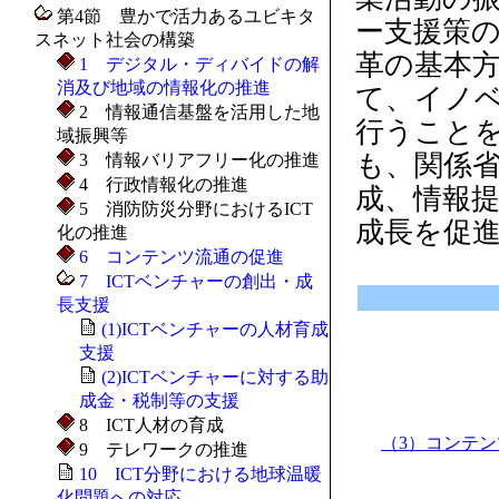
第4節 豊かで活力あるユビキタ
ー支援策
スネット社会の構築
革の基本方
1 デジタル・ディバイドの解
消及び地域の情報化の推進
て、イノ
2 情報通信基盤を活用した地
行うこと
域振興等
も、関係
3 情報バリアフリー化の推進
4 行政情報化の推進
成、情報提
5 消防防災分野におけるICT
成長を促
化の推進
6 コンテンツ流通の促進
7 ICTベンチャーの創出・成
長支援
(1)ICTベンチャーの人材育成
支援
(2)ICTベンチャーに対する助
成金・税制等の支援
8 ICT人材の育成
（3）コンテ
9 テレワークの推進
10 ICT分野における地球温暖
化問題への対応