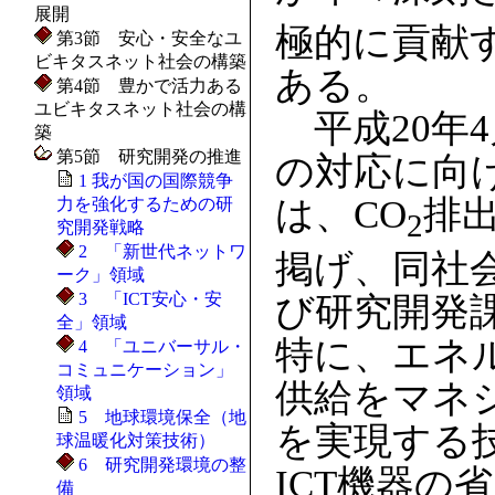
展開
極的に貢献
第3節 安心・安全なユ
ビキタスネット社会の構築
ある。
第4節 豊かで活力ある
ユビキタスネット社会の構
平成20年
築
第5節 研究開発の推進
の対応に向
1 我が国の国際競争
は、CO
排出
力を強化するための研
2
究開発戦略
2 「新世代ネットワ
掲げ、同社
ーク」領域
3 「ICT安心・安
び研究開発
全」領域
特に、エネ
4 「ユニバーサル・
コミュニケーション」
供給をマネ
領域
5 地球環境保全（地
を実現する
球温暖化対策技術）
6 研究開発環境の整
ICT機器の
備