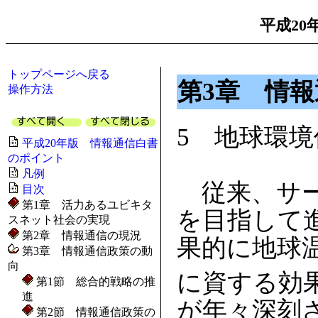
平成20
トップページへ戻る
第3章 情
操作方法
5 地球環
平成20年版 情報通信白書
のポイント
凡例
従来、サー
目次
第1章 活力あるユビキタ
を目指して
スネット社会の実現
第2章 情報通信の現況
果的に地球
第3章 情報通信政策の動
向
に資する効
第1節 総合的戦略の推
進
が年々深刻
第2節 情報通信政策の