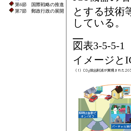
第6節 国際戦略の推進
とする技術
第7節 郵政行政の展開
している。
図表3-5-5-1
イメージとI