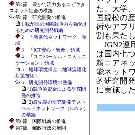
第4節 豊かで活力あるユビキタ
た、大学
スネット社会の構築
国規模の
第5節 研究開発の推進
1 我が国の国際競争力を強化す
術やアプ
るための研究開発戦略
割も果た
2 「新世代ネットワーク」領
JGN2運
域
3 「ICT安心・安全」領域
は国内七
4 「ユニバーサル・コミュニ
頼コアネ
ケーション」領域
5 地球環境保全（地球温暖化
能ネット
対策技術）
的研究開
6 研究開発環境の整備
に実施し
(1)競争的資金による研究開
発の推進
(2)最先端の研究開発テスト
ベッドネットワーク（JGN２）
の構築
第6節 国際戦略の推進
第7節 郵政行政の展開