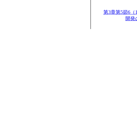
第3章第5節6
開発