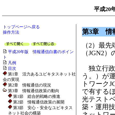
平成20
トップページへ戻る
第3章 情
操作方法
（2）最
（JGN2）
平成20年版 情報通信白書のポイン
ト
凡例
独立行政法
目次
第1章 活力あるユビキタスネット社
う。）が
会の実現
トワークJ
第2章 情報通信の現況
で有する
第3章 情報通信政策の動向
第1節 総合的戦略の推進
光テスト
第2節 情報通信政策の展開
築・運用
第3節 安心・安全なユビキタス
ネット社会の構築
ネットワ