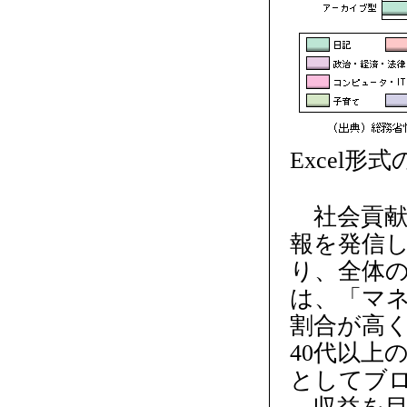
Excel形
社会貢献
報を発信
り、全体
は、「マ
割合が高
40代以上
としてブ