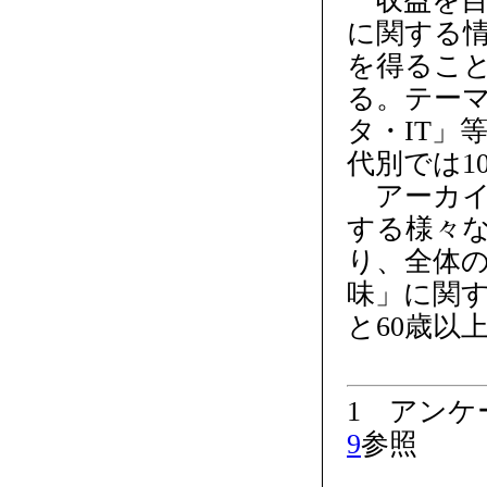
収益を目
に関する
を得るこ
る。テー
タ・IT」
代別では1
アーカイ
する様々
り、全体の
味」に関す
と60歳以
1 アン
9
参照