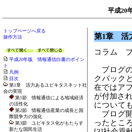
平成20
トップページへ戻る
第1章 
操作方法
コラム 
平成20年版 情報通信白書のポイン
ト
ブログの
凡例
クバック
目次
第1章 活力あるユビキタスネット社
在ではア
会の実現
が付加さ
第1節 情報通信による地域経済
について
の活性化
第2節 情報通信産業の成長と国
ブログ開
際競争力の強化
ったところ
第3節 ユビキタス化がもたらす
新たな国民生活
[3]社会貢