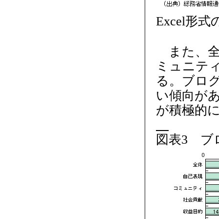
Excel形
また、全体
ミュニテ
る。ブロ
い傾向が
が積極的
図表3 ブ