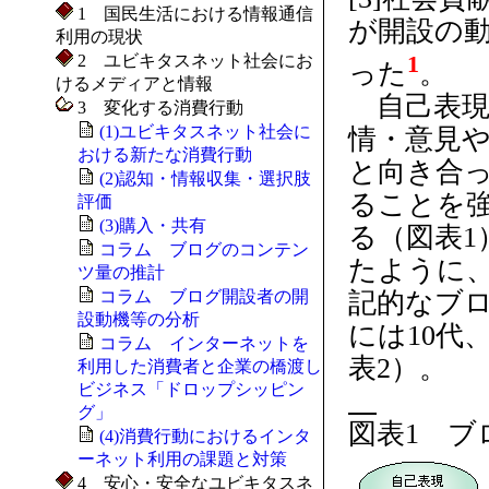
1 国民生活における情報通信
が開設の
利用の現状
2 ユビキタスネット社会にお
1
った
。
けるメディアと情報
自己表現
3 変化する消費行動
(1)ユビキタスネット社会に
情・意見
おける新たな消費行動
と向き合
(2)認知・情報収集・選択肢
ることを
評価
(3)購入・共有
る（図表
コラム ブログのコンテン
たように
ツ量の推計
記的なブ
コラム ブログ開設者の開
設動機等の分析
には10代
コラム インターネットを
表2）。
利用した消費者と企業の橋渡し
ビジネス「ドロップシッピン
グ」
図表1 ブ
(4)消費行動におけるインタ
ーネット利用の課題と対策
4 安心・安全なユビキタスネ