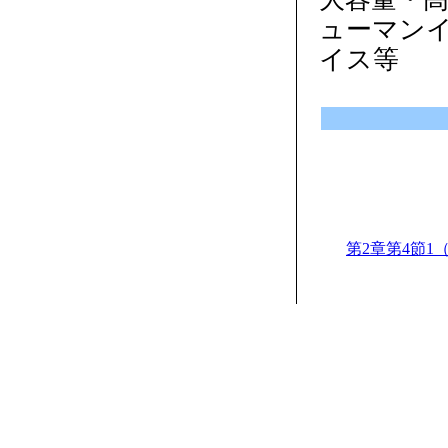
ューマン
イス等
第2章第4節1