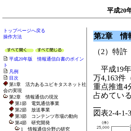
平成20
トップページへ戻る
第2章 情
操作方法
（2）特許
平成20年版 情報通信白書のポイン
ト
平成19年
凡例
万4,16
目次
第1章 活力あるユビキタスネット社
重点推進4分
会の実現
占めている（
第2章 情報通信の現況
第1節 電気通信事業
第2節 放送事業
図表2-4
第3節 コンテンツ市場の動向
第4節 研究開発
1 情報通信分野の研究