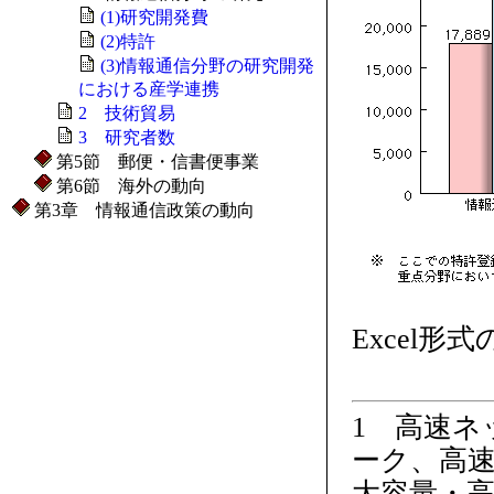
(1)研究開発費
(2)特許
(3)情報通信分野の研究開発
における産学連携
2 技術貿易
3 研究者数
第5節 郵便・信書便事業
第6節 海外の動向
第3章 情報通信政策の動向
Excel形
1 高速
ーク、高
大容量・