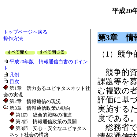
平成20
トップページへ戻る
第3章 情
操作方法
（1）競争
平成20年版 情報通信白書のポイン
ト
競争的資
凡例
課題等を
目次
第1章 活力あるユビキタスネット社
む複数の
会の実現
評価に基
第2章 情報通信の現況
実施する
第3章 情報通信政策の動向
第1節 総合的戦略の推進
度である
第2節 情報通信政策の展開
総務省で
第3節 安心・安全なユビキタス
ネット社会の構築
情報通信