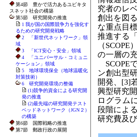
第4節 豊かで活力あるユビキタ
究者のレ
スネット社会の構築
創出を図
第5節 研究開発の推進
1 我が国の国際競争力を強化す
な重点目
るための研究開発戦略
推進する
2 「新世代ネットワーク」領
（SCOP
域
3 「ICT安心・安全」領域
の一層の
4 「ユニバーサル・コミュニ
SCOPE
ケーション」領域
5 地球環境保全（地球温暖化
ン創出型研
対策技術）
開発、[3]
6 研究開発環境の整備
興型研究開
(1)競争的資金による研究開
発の推進
ログラム
(2)最先端の研究開発テスト
段階によ
ベッドネットワーク（JGN２）
の構築
研究費及
第6節 国際戦略の推進
第7節 郵政行政の展開