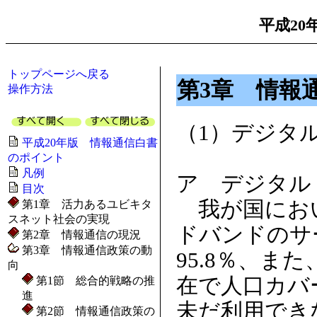
平成20
トップページへ戻る
第3章 情報
操作方法
（1）デジタ
平成20年版 情報通信白書
のポイント
凡例
ア デジタル
目次
我が国におい
第1章 活力あるユビキタ
スネット社会の実現
ドバンドのサ
第2章 情報通信の現況
第3章 情報通信政策の動
95.8％、ま
向
在で人口カバ
第1節 総合的戦略の推
進
未だ利用できな
第2節 情報通信政策の