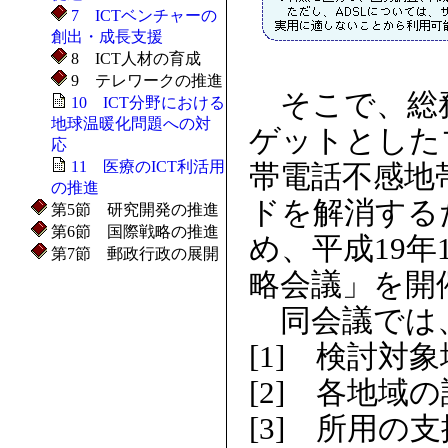
7 ICTベンチャーの
創出・成長支援
8 ICT人材の育成
9 テレワークの推進
そこで、総務
10 ICT分野における
地球温暖化問題への対
ゲットとした
応
11 医療のICT利活用
帯電話不感地
の推進
ドを解消する
第5節 研究開発の推進
第6節 国際戦略の推進
め、平成19
第7節 郵政行政の展開
略会議」を開
同会議では
[1] 検討対
[2] 各地
[3] 所用の