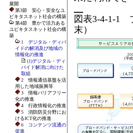
展開
第3節 安心・安全なユ
図表3-4-1
ビキタスネット社会の構築
第4節 豊かで活力ある
末）
ユビキタスネット社会の構
築
1 デジタル・ディバ
イドの解消及び地域の
情報化の推進
(1)デジタル・ディ
バイド解消に向けた
取組
2 情報通信基盤を活
用した地域振興等
3 情報バリアフリー
化の推進
4 行政情報化の推進
5 消防防災分野にお
けるICT化の推進
6 コンテンツ流通の
促進