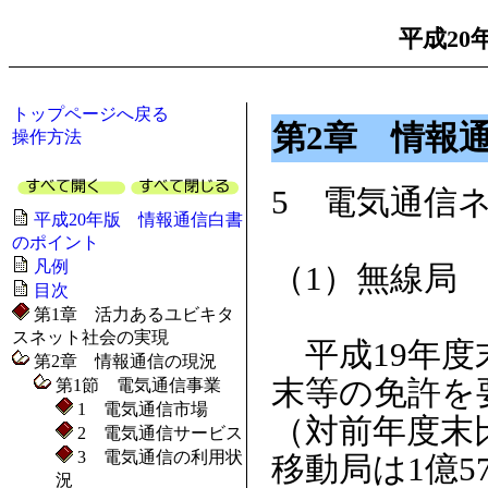
平成20
トップページへ戻る
第2章 情報
操作方法
5 電気通信
平成20年版 情報通信白書
のポイント
凡例
（1）無線局
目次
第1章 活力あるユビキタ
スネット社会の実現
平成19年度
第2章 情報通信の現況
末等の免許を
第1節 電気通信事業
1 電気通信市場
（対前年度末
2 電気通信サービス
3 電気通信の利用状
移動局は1億5
況