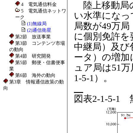
陸上移動局の
4 電気通信料金
5 電気通信ネットワ
い水準になっ
ーク
(1)無線局
局数が49万局
(2)通信衛星
に個別免許を
第2節 放送事業
第3節 コンテンツ市場
中継局）及び
の動向
ータ）の増加
第4節 研究開発
第5節 郵便・信書便事
ュア局は51万
業
第6節 海外の動向
1-5-1）。
第3章 情報通信政策の動
向
図表2-1-5-