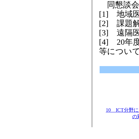
同懇談会
[1] 地
[2] 課
[3] 遠
[4] 2
等につい
10 ICT分
の