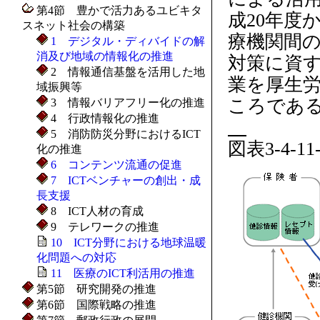
第4節 豊かで活力あるユビキタ
成20年度
スネット社会の構築
療機関間
1 デジタル・ディバイドの解
消及び地域の情報化の推進
対策に資
2 情報通信基盤を活用した地
業を厚生
域振興等
ころである（
3 情報バリアフリー化の推進
4 行政情報化の推進
5 消防防災分野におけるICT
図表3-4
化の推進
6 コンテンツ流通の促進
7 ICTベンチャーの創出・成
長支援
8 ICT人材の育成
9 テレワークの推進
10 ICT分野における地球温暖
化問題への対応
11 医療のICT利活用の推進
第5節 研究開発の推進
第6節 国際戦略の推進