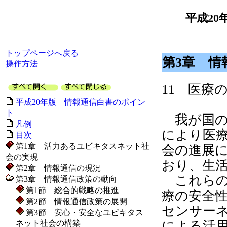
平成20
トップページへ戻る
第3章 情
操作方法
11 医療
平成20年版 情報通信白書のポイン
ト
我が国の
凡例
により医
目次
第1章 活力あるユビキタスネット社
会の進展
会の実現
おり、生
第2章 情報通信の現況
これらの
第3章 情報通信政策の動向
第1節 総合的戦略の推進
療の安全
第2節 情報通信政策の展開
センサー
第3節 安心・安全なユビキタス
ネット社会の構築
による活