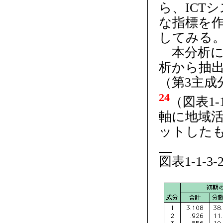
ら、ICT
な指標を
してみる
本分析に
析から抽出
（第3主成
24
（図表1-
軸に地域
ットした
図表1-1-