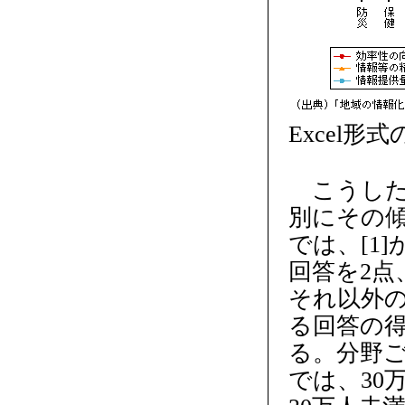
Excel形
こうした
別にその傾
では、[1
回答を2点
それ以外の
る回答の
る。分野
では、30