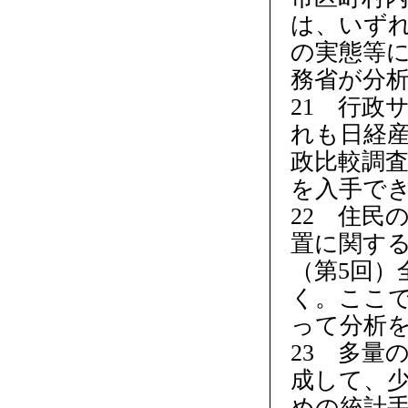
は、いず
の実態等に
務省が分
21 行政
れも日経産
政比較調
を入手でき
22 住民
置に関する
（第5回）
く。ここで
って分析
23 多量
成して、
めの統計