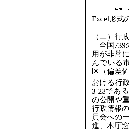
Excel形
（エ）行
全国739
用が非常に
んでいる市
区（偏差値
おける行
3-23で
の公開や
行政情報
員会への
進、本庁