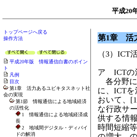
平成20
トップページへ戻る
第1章 
操作方法
（3）IC
平成20年版 情報通信白書のポイン
ト
ア ICT
凡例
各分野に
目次
第1章 活力あるユビキタスネット社
に、ICT
会の実現
おいて、[
第1節 情報通信による地域経済
な行政サー
の活性化
1 情報通信による地域経済成
供する情報
長
時間短縮等
2 地域間デジタル・ディバイ
ドの解消
の増大、