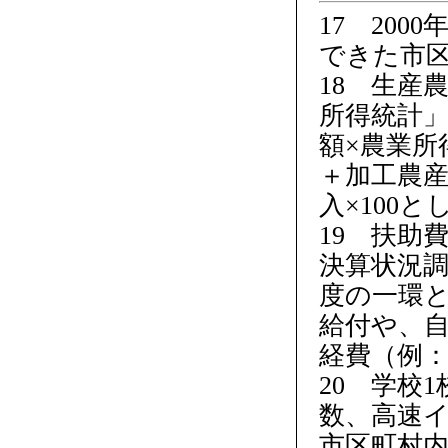
17 20
できた市
18 生産
所得統計
額×農業所
＋加工農産
入×100
19 扶助
決算状況
度の一環
給付や、
経費（例
20 学校
数、高速
市区町村内