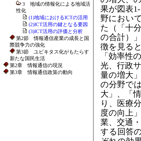
3 地域の情報化による地域活
果が図表1
性化
野におい
(1)地域におけるICTの活用
(2)ICT活用の鍵となる要因
た（「十
(3)ICT活用の評価と分析
の合計）
第2節 情報通信産業の成長と国
際競争力の強化
徴を見る
第3節 ユビキタス化がもたらす
「効率性
新たな国民生活
光、行政
第2章 情報通信の現況
第3章 情報通信政策の動向
量の増大
の分野で
大」、「
り、医療
度の向上
業、交通・
する回答