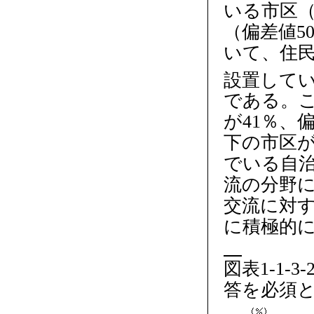
いる市区（
（偏差値5
いて、住
設置して
である。こ
が41％、
下の市区が
でいる自
流の分野
交流に対す
に積極的
図表1-1-
答を必須