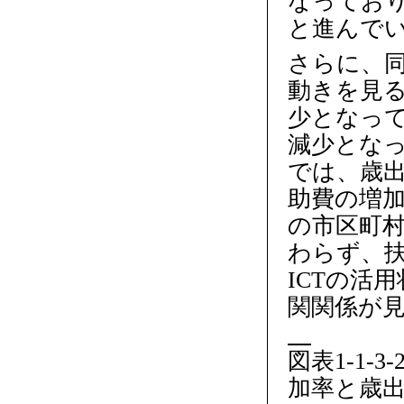
なっており
と進んでい
さらに、
動きを見る
少となって
減少となっ
では、歳
助費の増加
の市区町
わらず、
ICTの活
関関係が
図表1-1-
加率と歳