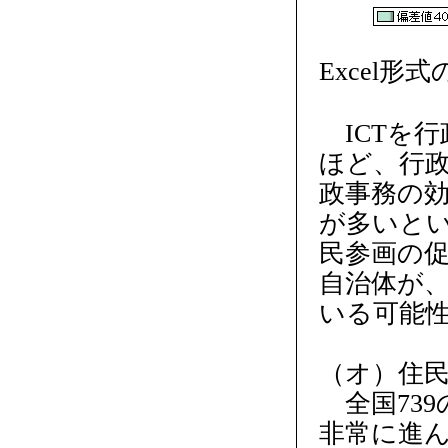
Excel形
ICTを
ほど、行
政事務の
が多いと
民参画の
自治体が、
いる可能
（オ）住
全国739
非常に進ん