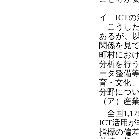
イ ICT
こうした
あるが、以
関係を見
町村におけ
分析を行
ータ整備
育・文化、
分野につ
（ア）産
全国1,1
ICT活用
指標の偏差