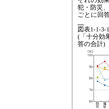
ぞれの効
犯・防災
ごとに回
図表1-1-
(「十分
答の合計)