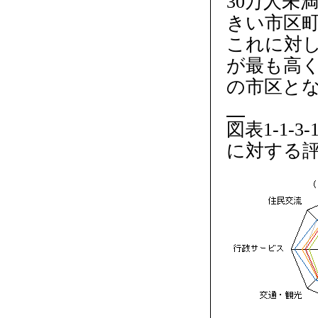
30万人未
きい市区
これに対
が最も高く
の市区と
図表1-1-
に対する