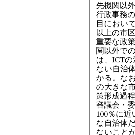
先機関以
行政事務
目において
以上の市
重要な政
関以外で
は、ICT
ない自治
かる。なお
の大きな
策形成過
審議会・
100％に
な自治体
ないこと