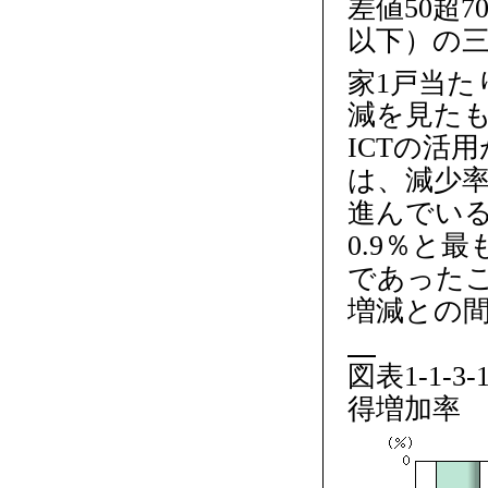
差値50超
以下）の
家1戸当た
減を見たも
ICTの活
は、減少率
進んでいる
0.9％と
であったこ
増減との
図表1-1-
得増加率