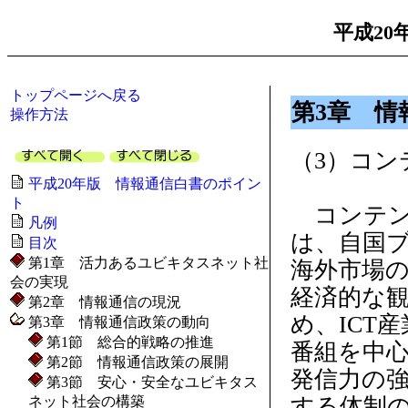
平成20
トップページへ戻る
第3章 情
操作方法
（3）コン
平成20年版 情報通信白書のポイン
ト
コンテン
凡例
は、自国
目次
第1章 活力あるユビキタスネット社
海外市場
会の実現
経済的な
第2章 情報通信の現況
め、ICT
第3章 情報通信政策の動向
第1節 総合的戦略の推進
番組を中
第2節 情報通信政策の展開
発信力の
第3節 安心・安全なユビキタス
ネット社会の構築
する体制