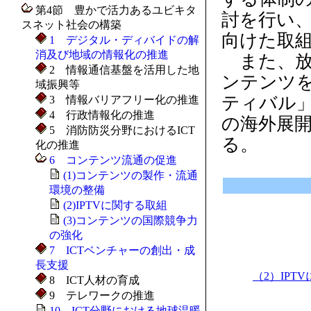
第4節 豊かで活力あるユビキタ
討を行い
スネット社会の構築
向けた取
1 デジタル・ディバイドの解
消及び地域の情報化の推進
また、放
2 情報通信基盤を活用した地
ンテンツ
域振興等
ティバル
3 情報バリアフリー化の推進
4 行政情報化の推進
の海外展
5 消防防災分野におけるICT
る。
化の推進
6 コンテンツ流通の促進
(1)コンテンツの製作・流通
環境の整備
(2)IPTVに関する取組
(3)コンテンツの国際競争力
の強化
7 ICTベンチャーの創出・成
長支援
（2）IPT
8 ICT人材の育成
9 テレワークの推進
10 ICT分野における地球温暖