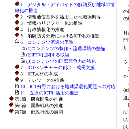
こ
1 デジタル・ディバイドの解消及び地域の情
報化の推進
の
2 情報通信基盤を活用した地域振興等
の
3 情報バリアフリー化の推進
ま
4 行政情報化の推進
月
5 消防防災分野におけるICT化の推進
門
6 コンテンツ流通の促進
し
(1)コンテンツの製作・流通環境の整備
(2)IPTVに関する取組
(3)コンテンツの国際競争力の強化
ウ
7 ICTベンチャーの創出・成長支援
近
8 ICT人材の育成
か
9 テレワークの推進
こ
10 ICT分野における地球温暖化問題への対応
体
11 医療のICT利活用の推進
適
第5節 研究開発の推進
同
第6節 国際戦略の推進
第7節 郵政行政の展開
[
[
[