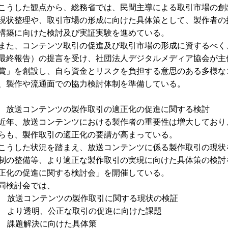
うした観点から、総務省では、民間主導による取引市場の創
現状整理や、取引市場の形成に向けた具体策として、製作者の
構築に向けた検討及び実証実験を進めている。
た、コンテンツ取引の促進及び取引市場の形成に資するべく、
最終報告）の提言を受け、社団法人デジタルメディア協会が主催す
賞」を創設し、自ら資金とリスクを負担する意思のある多様な
、製作や流通面での協力検討体制を準備している。
 放送コンテンツの製作取引の適正化の促進に関する検討
年、放送コンテンツにおける製作者の重要性は増大しており
らも、製作取引の適正化の要請が高まっている。
うした状況を踏まえ、放送コンテンツに係る製作取引の現状
制の整備等、より適正な製作取引の実現に向けた具体策の検討を
正化の促進に関する検討会」を開催している。
検討会では、
1] 放送コンテンツの製作取引に関する現状の検証
2] より透明、公正な取引の促進に向けた課題
3] 課題解決に向けた具体策