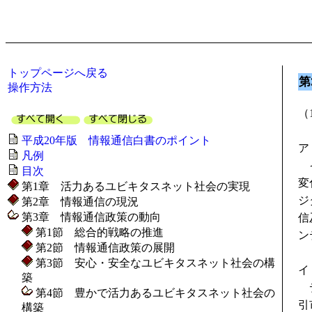
トップページへ戻る
第
操作方法
（
平成20年版 情報通信白書のポイント
ア
凡例
イ
目次
変
第1章 活力あるユビキタスネット社会の実現
ジ
第2章 情報通信の現況
第3章 情報通信政策の動向
信
第1節 総合的戦略の推進
ン
第2節 情報通信政策の展開
第3節 安心・安全なユビキタスネット社会の構
イ
築
デ
第4節 豊かで活力あるユビキタスネット社会の
引
構築