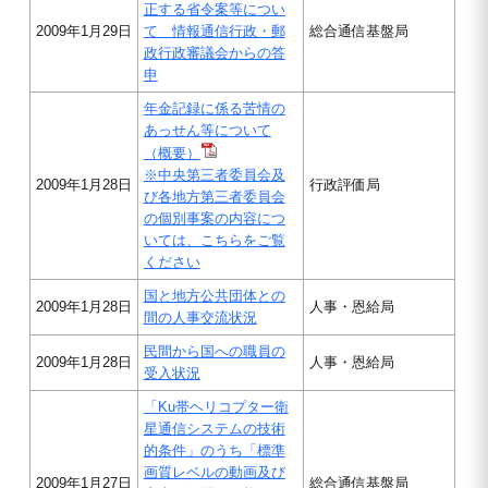
正する省令案等につい
2009年1月29日
て 情報通信行政・郵
総合通信基盤局
政行政審議会からの答
申
年金記録に係る苦情の
あっせん等について
（概要）
※中央第三者委員会及
2009年1月28日
行政評価局
び各地方第三者委員会
の個別事案の内容につ
いては、こちらをご覧
ください
国と地方公共団体との
2009年1月28日
人事・恩給局
間の人事交流状況
民間から国への職員の
2009年1月28日
人事・恩給局
受入状況
「Ku帯ヘリコプター衛
星通信システムの技術
的条件」のうち「標準
画質レベルの動画及び
2009年1月27日
総合通信基盤局