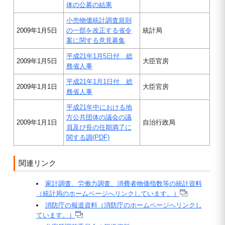
体の公募の結果
小売物価統計調査規則
2009年1月5日
の一部を改正する省令
統計局
案に関する意見募集
平成21年1月5日付 総
2009年1月5日
大臣官房
務省人事
平成21年1月1日付 総
2009年1月1日
大臣官房
務省人事
平成21年中における地
方公共団体の議会の議
2009年1月1日
自治行政局
員及び長の任期満了に
関する調(PDF)
関連リンク
家計調査、労働力調査、消費者物価指数等の統計資料
（統計局のホームページへリンクしています。）
消防庁の報道資料（消防庁のホームページへリンクし
ています。）