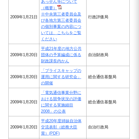
あっせん等について
（概要）
※中央第三者委員会及
2009年1月21日
行政評価局
び各地方第三者委員会
の個別事案の内容につ
いては、こちらをご覧
ください
平成21年度の地方公共
2009年1月20日
団体の予算編成に係る
自治財政局
財政課長内かん
「プライスキャップの
2009年1月20日
運用に関する研究会」
総合通信基盤局
の開催
「電気通信事業分野に
おける競争状況の評価
2009年1月20日
総合通信基盤局
に関する実施細目
2008」の公表
平成20年度姉妹自治体
2009年1月20日
交流表彰（総務大臣
自治行政局
賞）(PDF)