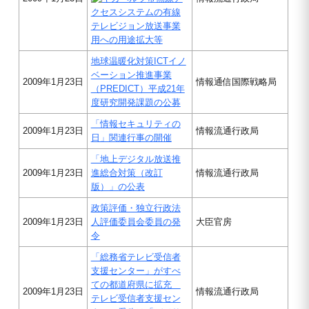
クセスシステムの有線
テレビジョン放送事業
用への用途拡大等
地球温暖化対策ICTイノ
ベーション推進事業
2009年1月23日
情報通信国際戦略局
（PREDICT）平成21年
度研究開発課題の公募
「情報セキュリティの
2009年1月23日
情報流通行政局
日」関連行事の開催
「地上デジタル放送推
2009年1月23日
進総合対策（改訂
情報流通行政局
版）」の公表
政策評価・独立行政法
2009年1月23日
人評価委員会委員の発
大臣官房
令
「総務省テレビ受信者
支援センター」がすべ
ての都道府県に拡充
2009年1月23日
情報流通行政局
テレビ受信者支援セン