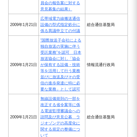
員会の報告案に対する
意見募集の結果）
広帯域電力線搬送通信
2009年1月21日
設備の型式指定処分に
総合通信基盤局
係る異議申立ての付議
“国際放送子会社による
独自放送の実施に伴う
受託業務”を認可 日本
放送協会に対し「協会
2009年1月21日
が保有する設備・技術
情報流通行政局
等を活用して行う業務
並びに放送及びその受
信の進歩発達に特に必
要な業務」として認可
無線設備規則の一部を
改正する省令案等に係
る電波監理審議会への
2009年1月21日
諮問及び意見公募 ラ
総合通信基盤局
ジオゾンデの高度化に
関する規定の整備につ
いて