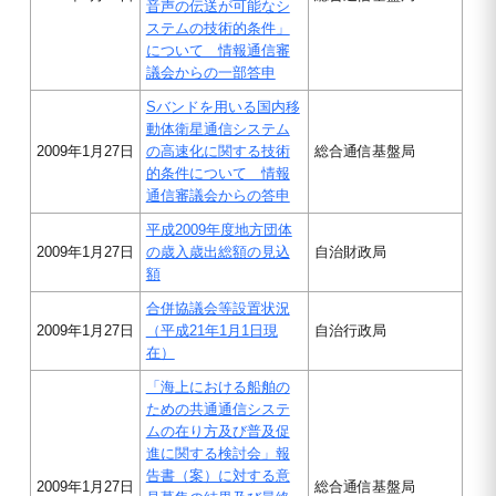
音声の伝送が可能なシ
ステムの技術的条件」
について 情報通信審
議会からの一部答申
Sバンドを用いる国内移
動体衛星通信システム
2009年1月27日
の高速化に関する技術
総合通信基盤局
的条件について 情報
通信審議会からの答申
平成2009年度地方団体
2009年1月27日
の歳入歳出総額の見込
自治財政局
額
合併協議会等設置状況
2009年1月27日
（平成
21年1月1日現
自治行政局
在）
「海上における船舶の
ための共通通信システ
ムの在り方及び普及促
進に関する検討会」報
告書（案）に対する意
2009年1月27日
総合通信基盤局