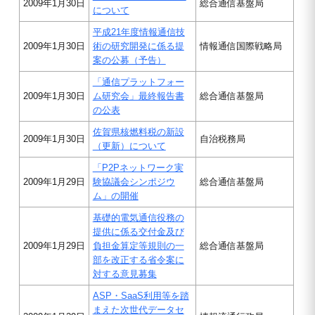
2009年1月30日
総合通信基盤局
について
平成21年度情報通信技
2009年1月30日
術の研究開発に係る提
情報通信国際戦略局
案の公募（予告）
「通信プラットフォー
2009年1月30日
ム研究会」最終報告書
総合通信基盤局
の公表
佐賀県核燃料税の新設
2009年1月30日
自治税務局
（更新）について
「P2Pネットワーク実
2009年1月29日
験協議会シンポジウ
総合通信基盤局
ム」の開催
基礎的電気通信役務の
提供に係る交付金及び
2009年1月29日
負担金算定等規則の一
総合通信基盤局
部を改正する省令案に
対する意見募集
ASP・SaaS利用等を踏
まえた次世代データセ