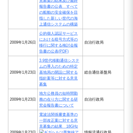
見募集の結果及び最終
報告書の公表 すべて
の船舶の安全確保を目
指した新しい世代の海
上通信システムの構築
公的個人認証サービス
における暗号方式等の
2009年1月26日
自治行政局
移行に関する検討会報
告書の公表(PDF)
3.9世代移動通信システ
ムの導入のための特定
2009年1月23日
基地局の開設に関する
総合通信基盤局
指針案等に対する意見
募集
地方公務員の短時間勤
2009年1月23日
務の在り方に関する研
自治行政局
究会報告書について
電波法関係審査基準の
一部改正案に対する意
見募集の結果 18GHz
2009年1月23日
帯無線ア
情報流通行政局