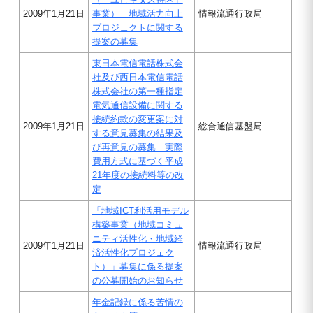
2009年1月21日
事業） 地域活力向上
情報流通行政局
プロジェクトに関する
提案の募集
東日本電信電話株式会
社及び西日本電信電話
株式会社の第一種指定
電気通信設備に関する
接続約款の変更案に対
2009年1月21日
総合通信基盤局
する意見募集の結果及
び再意見の募集 実際
費用方式に基づく平成
21年度の接続料等の改
定
「地域ICT利活用モデル
構築事業（地域コミュ
ニティ活性化・地域経
2009年1月21日
情報流通行政局
済活性化プロジェク
ト）」募集に係る提案
の公募開始のお知らせ
年金記録に係る苦情の