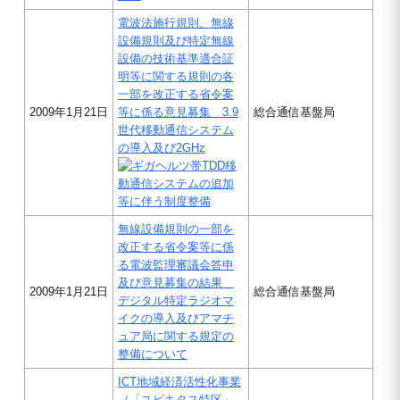
電波法施行規則、無線
設備規則及び特定無線
設備の技術基準適合証
明等に関する規則の各
一部を改正する省令案
2009年1月21日
等に係る意見募集 3.9
総合通信基盤局
世代移動通信システム
の導入及び2GHz
帯TDD移
動通信システムの追加
等に伴う制度整備
無線設備規則の一部を
改正する省令案等に係
る電波監理審議会答申
及び意見募集の結果
2009年1月21日
総合通信基盤局
デジタル特定ラジオマ
イクの導入及びアマチ
ュア局に関する規定の
整備について
ICT地域経済活性化事業
（「ユビキタス特区」