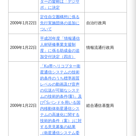
ターの愛称は「デジサ
ポ」に決定
定住自立圏構想に係る
2009年1月22日
先行実施団体の追加に
自治行政局
ついて
平成20年度「情報通信
人材研修事業支援制
2009年1月22日
情報流通行政局
度」に係る助成金の追
加交付決定（四次）
「Ku帯ヘリコプター衛
星通信システムの技術
的条件のうち標準画質
レベルの動画及び音声
の伝送が可能なシステ
ムの技術的条件(案)」及
び｢Sバンドを用いる国
2009年1月22日
総合通信基盤局
内移動体衛星通信シス
テムの高速化に関する
技術的条件（案）｣に対
する意見募集の結果
（衛星通信システム委