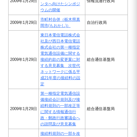
2009年1月29日
情報流通行政局
ンタへ向けたシンポジ
ウムの開催
市町村合併（栃木県真
2009年1月29日
自治行政局
岡市(もおかし)）
東日本電信電話株式会
社及び西日本電信電話
株式会社の第一種指定
電気通信設備に関する
2009年1月29日
接続約款の変更案に対
総合通信基盤局
する意見募集 次世代
ネットワークに係る平
成21年度の接続料の設
定
第一種指定電気通信設
備接続会計規則及び接
続料規則の一部改正等
2009年1月29日
総合通信基盤局
に関する情報通信行
政・郵政行政審議会へ
の諮問及び意見募集
接続料規則の一部を改