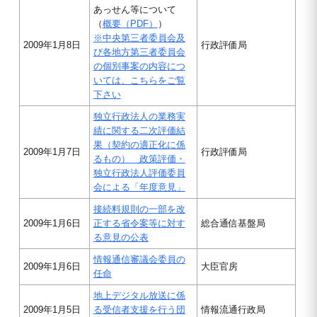
あっせん等について
（
概要（PDF）
）
※中央第三者委員会及
2009年1月8日
行政評価局
び各地方第三者委員会
の個別事案の内容につ
いては、こちらをご覧
下さい
独立行政法人の業務実
績に関する二次評価結
果（契約の適正化に係
2009年1月7日
行政評価局
るもの） 政策評価・
独立行政法人評価委員
会による「年度意見」
接続料規則の一部を改
2009年1月6日
正する省令案等に対す
総合通信基盤局
る意見の公表
情報通信審議会委員の
2009年1月6日
大臣官房
任命
地上デジタル放送に係
2009年1月5日
る受信者支援を行う団
情報流通行政局