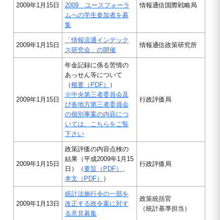
2009年1月15日
2009 ユースフォーラ
情報通信国際戦略局
ムへの学生参加者を募
集
「情報流通インデック
2009年1月15日
情報通信政策研究所
ス研究会」の開催
年金記録に係る苦情の
あっせん等について
（
概要（PDF）
）
※中央第三者委員会及
2009年1月15日
行政評価局
び各地方第三者委員会
の個別事案の内容につ
いては、こちらをご覧
下さい
政策評価の内容点検の
結果（平成2009年1月15
2009年1月15日
行政評価局
日）（
要旨（PDF）
、
本文（PDF）
）
統計法施行令の一部を
政策統括官
2009年1月13日
改正する政令案に対す
（統計基準担当）
る意見募集