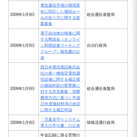
電気通信市場の環境変
化に対応した接続ルー
2009年1月9日
総合通信基盤局
ルの在り方に関する提
案募集
電子自治体の推進に関
する懇談会（オンライ
2009年1月9日
ン利用促進ワーキング
自治行政局
グループ）報告書の公
表
西日本電信電話株式会
社の第一種指定電気通
信設備に関する補正後
の接続約款の変更案に
2009年1月9日
総合通信基盤局
対する意見募集 実際
費用方式に基づく平成
21年度接続料等の改定
に関する補正申請
「児童見守りシステム
2009年1月9日
情報流通行政局
導入の手引書」の公表
年金記録に係る苦情の