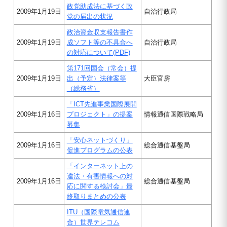
政党助成法に基づく政
2009年1月19日
自治行政局
党の届出の状況
政治資金収支報告書作
2009年1月19日
成ソフト等の不具合へ
自治行政局
の対応について(PDF)
第171回国会（常会）提
2009年1月19日
出（予定）法律案等
大臣官房
（総務省）
「ICT先進事業国際展開
2009年1月16日
プロジェクト」の提案
情報通信国際戦略局
募集
「安心ネットづくり」
2009年1月16日
総合通信基盤局
促進プログラムの公表
「インターネット上の
違法・有害情報への対
2009年1月16日
総合通信基盤局
応に関する検討会」最
終取りまとめの公表
ITU（国際電気通信連
合）世界テレコム