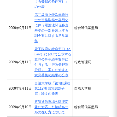
ける登録の条件方針」
の公表
第二級海上特殊無線技
士の資格取得の容易化
に伴う電波法関係審査
2009年9月11日
総合通信基盤局
基準の一部を改正する
訓令案に対する意見募
集
電子政府の総合窓口（e-
Gov）において公示する
意見公募手続等案件に
2009年9月11日
行政管理局
付与する「行政分野別
分類」（案）に対する
意見募集の結果の公表
自治大学校「第1部課程
2009年9月11日
第112期 政策課題研
自治大学校
究」論文の発表
電気通信市場の環境変
2009年9月10日
化に対応した接続ルー
総合通信基盤局
ルの在り方について