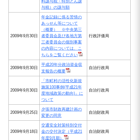
料譲与税・特別とん譲
与税）の譲与額
年金記録に係る苦情の
あっせん等について
（概要） ※中央第三
2009年9月30日
者委員会及び各地方第
行政評価局
三者委員会の個別事案
の内容については、こ
ちらをご覧ください
平成20年分政治資金収
2009年9月30日
自治行政局
支報告の概要
「市町村の活性化新規
施策100事例(平成21年
2009年9月30日
自治行政局
度地域政策の動向)」に
ついて
夕張市財政再建計画の
2009年9月25日
自治財政局
変更の同意
交通安全対策特別交付
2009年9月18日
金の交付決定（平成21
自治財政局
年度9月期）