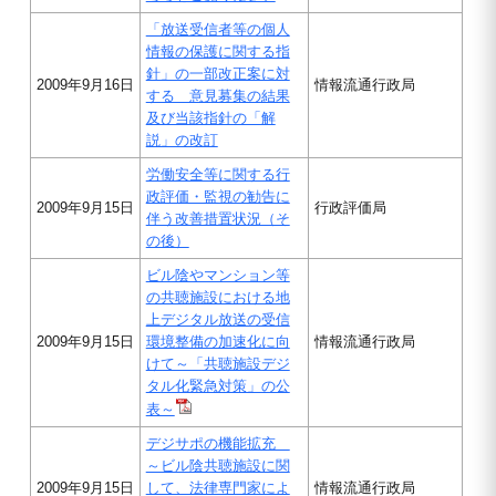
「放送受信者等の個人
情報の保護に関する指
針」の一部改正案に対
2009年9月16日
情報流通行政局
する 意見募集の結果
及び当該指針の「解
説」の改訂
労働安全等に関する行
政評価・監視の勧告に
2009年9月15日
行政評価局
伴う改善措置状況（そ
の後）
ビル陰やマンション等
の共聴施設における地
上デジタル放送の受信
2009年9月15日
環境整備の加速化に向
情報流通行政局
けて～「共聴施設デジ
タル化緊急対策」の公
表～
デジサポの機能拡充
～ビル陰共聴施設に関
2009年9月15日
して、法律専門家によ
情報流通行政局