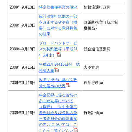
2009年9月18日
特定信書便事業の現況
情報流通行政局
統計法施行規則の一部
を改正する省令案（概
政策統括官（統計制
2009年9月18日
要）に対する意見募集
度担当）
の結果
ブロードバンドサービ
2009年9月18日
スの契約数等（平成21
総合通信基盤局
年6月末）
平成21年9月16日付 総
2009年9月16日
大臣官房
務省人事
政党助成法に基づく政
2009年9月16日
自治行政局
党の届出の状況
年金記録に係る苦情の
あっせん等について
（概要） ※中央第三
2009年9月16日
者委員会及び各地方第
行政評価局
三者委員会の個別事案
の内容については、こ
ちらをご覧ください