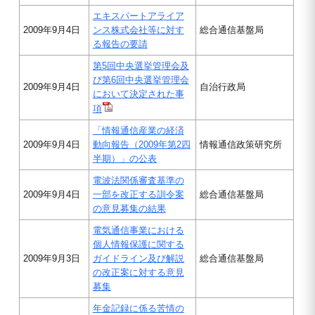
エキスパートアライア
2009年9月4日
ンス株式会社等に対す
総合通信基盤局
る報告の要請
第5回中央選挙管理会及
び第6回中央選挙管理会
2009年9月4日
自治行政局
において決定された事
項
「情報通信産業の経済
2009年9月4日
動向報告（2009年第2四
情報通信政策研究所
半期）」の公表
電波法関係審査基準の
2009年9月4日
一部を改正する訓令案
総合通信基盤局
の意見募集の結果
電気通信事業における
個人情報保護に関する
2009年9月3日
ガイドライン及び解説
総合通信基盤局
の改正案に対する意見
募集
年金記録に係る苦情の