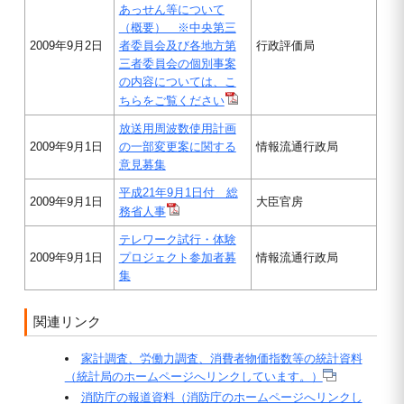
あっせん等について
（概要） ※中央第三
2009年9月2日
者委員会及び各地方第
行政評価局
三者委員会の個別事案
の内容については、こ
ちらをご覧ください
放送用周波数使用計画
2009年9月1日
の一部変更案に関する
情報流通行政局
意見募集
平成21年9月1日付 総
2009年9月1日
大臣官房
務省人事
テレワーク試行・体験
2009年9月1日
プロジェクト参加者募
情報流通行政局
集
関連リンク
家計調査、労働力調査、消費者物価指数等の統計資料
（統計局のホームページへリンクしています。）
消防庁の報道資料（消防庁のホームページへリンクし