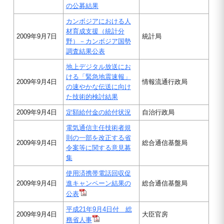
の公募結果
カンボジアにおける人
材育成支援（統計分
2009年9月7日
統計局
野）－カンボジア国勢
調査結果公表
地上デジタル放送にお
ける「緊急地震速報」
2009年9月4日
情報流通行政局
の速やかな伝送に向け
た技術的検討結果
2009年9月4日
定額給付金の給付状況
自治行政局
電気通信主任技術者規
則の一部を改正する省
2009年9月4日
総合通信基盤局
令案等に関する意見募
集
使用済携帯電話回収促
2009年9月4日
進キャンペーン結果の
総合通信基盤局
公表
平成21年9月4日付 総
2009年9月4日
大臣官房
務省人事