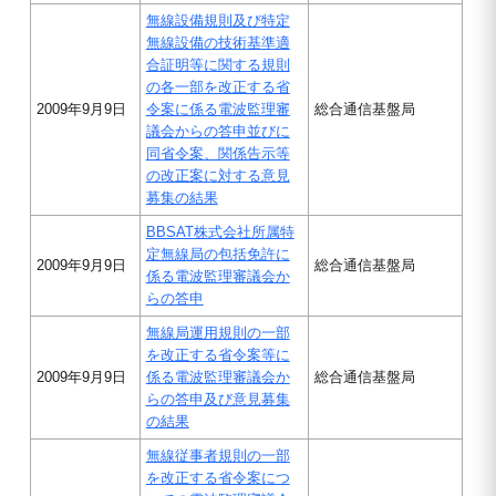
無線設備規則及び特定
無線設備の技術基準適
合証明等に関する規則
の各一部を改正する省
2009年9月9日
令案に係る電波監理審
総合通信基盤局
議会からの答申並びに
同省令案、関係告示等
の改正案に対する意見
募集の結果
BBSAT株式会社所属特
定無線局の包括免許に
2009年9月9日
総合通信基盤局
係る電波監理審議会か
らの答申
無線局運用規則の一部
を改正する省令案等に
2009年9月9日
係る電波監理審議会か
総合通信基盤局
らの答申及び意見募集
の結果
無線従事者規則の一部
を改正する省令案につ