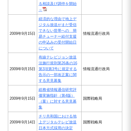
る相談及び調停を開始
～
経済的な理由で地上デ
ジタル放送がまだ受信
できない世帯への 簡
2009年9月15日
情報流通行政局
易チューナー給付支援
の申込みの受付開始日
について
有線テレビジョン放送
法施行規則第26条の16
2009年9月15日
第3項第3号に規定する
情報流通行政局
告示の一部改正案に関
する意見募集
総務省情報通信研究評
価実施指針（第4版）
2009年9月15日
国際戦略局
（案）に対する意見募
集
チリ共和国における地
2009年9月14日
上デジタルテレビ放送
国際戦略局
日本方式採用の決定