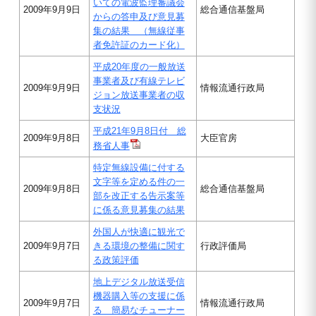
いての電波監理審議会
2009年9月9日
総合通信基盤局
からの答申及び意見募
集の結果 （無線従事
者免許証のカード化）
平成20年度の一般放送
事業者及び有線テレビ
2009年9月9日
情報流通行政局
ジョン放送事業者の収
支状況
平成21年9月8日付 総
2009年9月8日
大臣官房
務省人事
特定無線設備に付する
文字等を定める件の一
2009年9月8日
総合通信基盤局
部を改正する告示案等
に係る意見募集の結果
外国人が快適に観光で
2009年9月7日
きる環境の整備に関す
行政評価局
る政策評価
地上デジタル放送受信
機器購入等の支援に係
2009年9月7日
情報流通行政局
る 簡易なチューナー