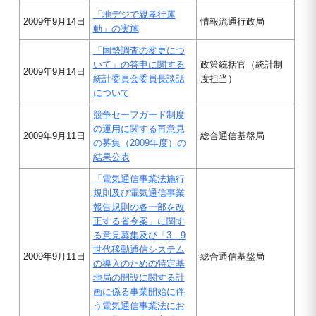
「地デジで親孝行運
2009年9月14日
情報流通行政局
動」の実施
「国勢調査の変更につ
いて」の答申に関する
政策統括官（統計制
2009年9月14日
統計委員会委員長談話
度担当）
について
競争セーフガード制度
の運用に関する再意見
2009年9月11日
総合通信基盤局
の募集（2009年度）の
結果公表
「電気通信事業法施行
規則及び電気通信事業
報告規則の各一部を改
正する省令案」に関す
る意見募集及び「3．9
世代移動通信システム
2009年9月11日
総合通信基盤局
の導入のための特定基
地局の開設に関する計
画に係る事業開始に伴
う電気通信事業法にお