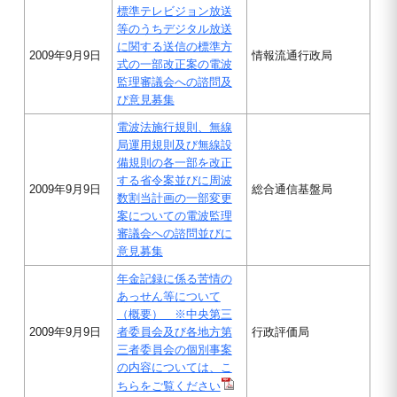
標準テレビジョン放送
等のうちデジタル放送
に関する送信の標準方
2009年9月9日
情報流通行政局
式の一部改正案の電波
監理審議会への諮問及
び意見募集
電波法施行規則、無線
局運用規則及び無線設
備規則の各一部を改正
する省令案並びに周波
2009年9月9日
総合通信基盤局
数割当計画の一部変更
案についての電波監理
審議会への諮問並びに
意見募集
年金記録に係る苦情の
あっせん等について
（概要） ※中央第三
2009年9月9日
者委員会及び各地方第
行政評価局
三者委員会の個別事案
の内容については、こ
ちらをご覧ください