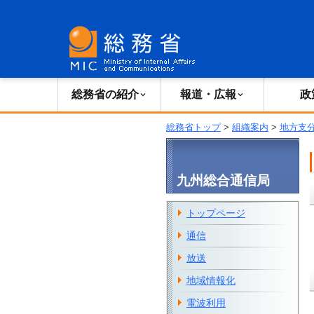
総務省の紹介
広報・報道
総務省の紹介
報道・広報
政
総務省トップ
>
組織案内
>
地方支
九州総合通信局
トップページ
通信
放送
地域情報化
電波利用