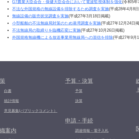
G7農業大臣会合・保健大臣会合において電波監視体制を強化
(令和5年
不法な外国規格の無線設備を排除するため調査を実施
(平成28年4月8
無線設備の販売状況調査を実施
(平成27年3月18日掲載)
小型船舶の不法無線局対策のため港湾調査を実施
(平成27年12月24日掲
不法無線局の取締りを臨機応変に実施
(平成27年10月26日掲載)
外国規格無線機による放送事業用無線局への混信を排除
(平成27年9月
策
予算・決算
白書
予算
統計情報
決算
意見募集(パブリックコメント）
申請・手続
織案内
調達情報・電子入札