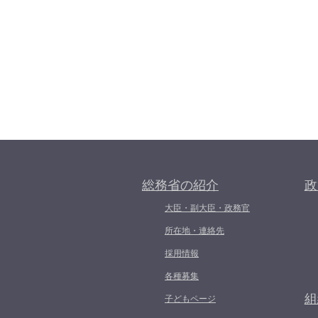
総務省の紹介
政
大臣・副大臣・政務官
所在地・連絡先
採用情報
各種募集
組
子どもページ