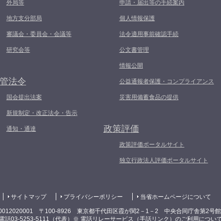
外局等
申請・届出等の手続案内
地方支分部局
個人情報保護
審議会・委員会・会議等
法令適用事前確認手続
研究会等
公文書管理
情報公開
管法令
公益通報者保護・コンプライアンス
国会提出法案
災害用備蓄食品の提供
新規制定・改正法令・告示
政策評価
通知・通達
政策評価ポータルサイト
独立行政法人評価ポータルサイト
サイトマップ
プライバシーポリシー
当省ホームページについて
0012020001 〒100-8926 東京都千代田区霞が関2－1－2 中央合同庁舎第2号
電話03-5253-5111（代表）
※ 電話リレーサービス（手話リンク）のご利用につい