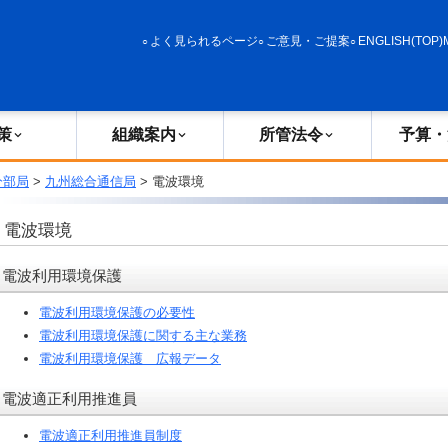
政策
組織案内
所管法令
予算・決算
よく見られるページ
ご意見・ご提案
ENGLISH(TOP)
策
組織案内
所管法令
予算・
分部局
>
九州総合通信局
> 電波環境
電波環境
電波利用環境保護
電波利用環境保護の必要性
電波利用環境保護に関する主な業務
電波利用環境保護 広報データ
電波適正利用推進員
電波適正利用推進員制度