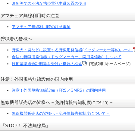
漁船等での不法な携帯電話中継装置の使用
アマチュア無線利用時の注意
アマチュア無線利用時の注意事項
狩猟者の皆様へ
狩猟犬・罠などに設置する狩猟用発信器(ドッグマーカー等)のルール
合法な狩猟用発信器（ドッグマーカー、罠用発信器）について
技術基準適合証明等を受けた機器の検索
(電波利用ホームページ)
注意！外国規格無線設備の国内使用
注意！外国規格無線設備（FRS／GMRS）の国内使用
無線機器販売店の皆様へ－免許情報告知制度について－
無線機器販売店の皆様へ－免許情報告知制度について－
「STOP！ 不法無線局」