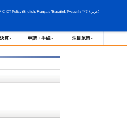
申請・手続
政策評価
MIC ICT Policy
(
English
/
Français
/
Español
/
Русский
/
中文
/
عربي
)
決算
申請・手続
注目施策