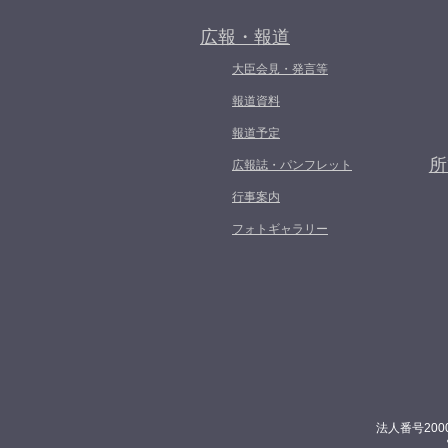
広報・報道
大臣会見・発言等
報道資料
報道予定
所
広報誌・パンフレット
行事案内
フォトギャラリー
法人番号200