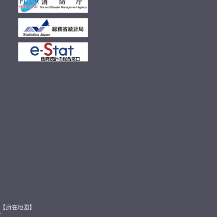
館【
所在地図
】
て