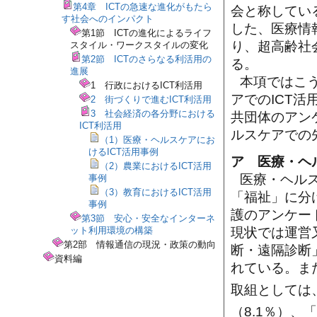
第4章 ICTの急速な進化がもたら
会と称してい
す社会へのインパクト
した、医療情
第1節 ICTの進化によるライフ
り、超高齢社
スタイル・ワークスタイルの変化
第2節 ICTのさらなる利活用の
る。
進展
本項ではこ
1 行政におけるICT利活用
アでのICT
2 街づくりで進むICT利活用
3 社会経済の各分野における
共団体のアン
ICT利活用
ルスケアでの
（1）医療・ヘルスケアにお
けるICT活用事例
ア 医療・ヘ
（2）農業におけるICT活用
医療・ヘルス
事例
（3）教育におけるICT活用
「福祉」に分
事例
護のアンケー
第3節 安心・安全なインターネ
現状では運営
ット利用環境の構築
第2部 情報通信の現況・政策の動向
断・遠隔診断」
資料編
れている。ま
取組としては
（8.1％）