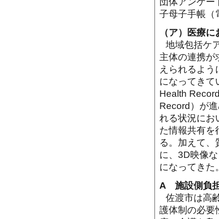
団体アンケー
子母子手帳（
（ア）医療に
地域包括ケ
主体の連携が
えられるよう
になってきてい
Health Re
Record
れる状況にお
た情報共有を
る。加えて、
に、3D映像
になってきた
A 施設側負
佐渡市は高
護体制の必要