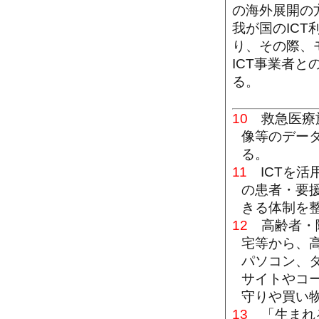
の海外展開の
我が国のIC
り、その際、
ICT事業者
る。
10
救急医療施
像等のデー
る。
11
ICTを活
の患者・要
きる体制を
12
高齢者・障
宅等から、
パソコン、
サイトやコ
守りや買い
13
「生まれる