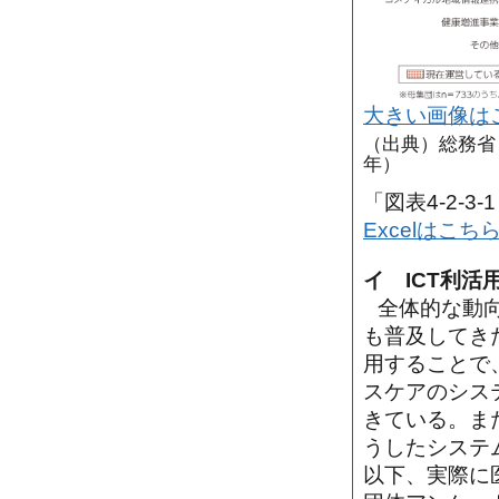
大きい画像は
（出典）総務省
年）
「図表4-2-
Excelはこち
イ ICT利活
全体的な動
も普及してき
用することで
スケアのシス
きている。ま
うしたシステ
以下、実際に