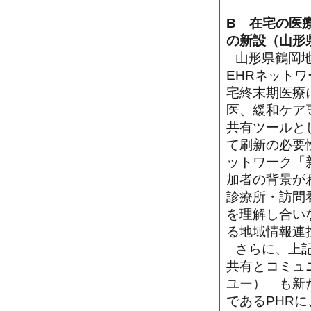
B 在宅の医
の新設（山形
山形県鶴岡
EHRネットワ
宅終末期医療
医、緩和ケア
共有ツールと
て刷新の必要
ットワーク「
加者の背景が
診療所・訪問
を理解し合い
る地域情報連
さらに、上
共有とコミュ
ユー）」も新
であるPHR