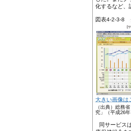
化するなど、
図表4-2-3
大きい画像は
（出典）総務省
究」（平成26年
同サービス