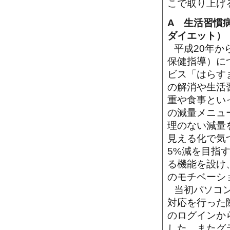
こで取り上げ
A 生活習慣
ダイエット）
平成20年
保健指導）に
ビス「はらす
の解消や生活
重や食事といっ
の減量メニュ
理のない減量
見える化で気
5%減を目指
る機能を設け
のモチベーシ
当初パソコ
対応を行った
のログインか
した。またグ