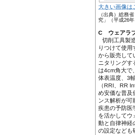
大きい画像は
（出典）総務省
究」（平成26年
C ウェアラ
切削工具製
りつけて使用す
から販売して
ニタリングす
は4cm角大
体表温度、3
（RRI、RR
め安価な普及
ンス解析が可
疾患の予防医
を活かしてウ
動と自律神経
の設定なども