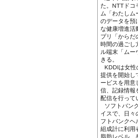
た。NTTド
ム「わたしム
のデータを預
な健康増進活
プリ「からだ
時間の過ごし
ル端末「ムー
きる。
KDDIは女
提供を開始し
ービスを用意
信、記録情報
配信を行って
ソフトバン
イスで、日々
フトバンクヘ
組成計に利用
脂肪レベル、