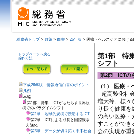
総務省トップ
>
政策
>
白書
>
26年版
> 医療・ヘルスケアにおけるI
トップページへ戻る
第1部 特
操作方法
シフト
第2節 ICT
平成26年版 情報通信白書のポイント
（1） 医療・
凡例
超高齢化社
本編
増大等、様々
第1部 特集 ICTがもたらす世界規
模でのパラダイムシフト
り長く健康を
第1章 地球的規模で浸透するICT
の高い医療・
第2章 ICTによる成長と国際競争
すことができ
力強化
会の実現が重
第3章 データが切り拓く未来社会