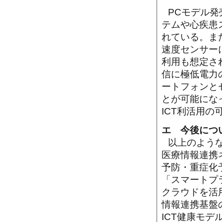
PCモデル
テムや心疾患
れている。ま
速度センサー
利用も想定さ
信に極低電力のB
ートフォンと
とが可能にな
ICT利活用
エ 今後につ
以上のよう
医療情報連携
予防・重症化
「スマートプ
クラウドを活
情報連携基盤
ICT健康モ