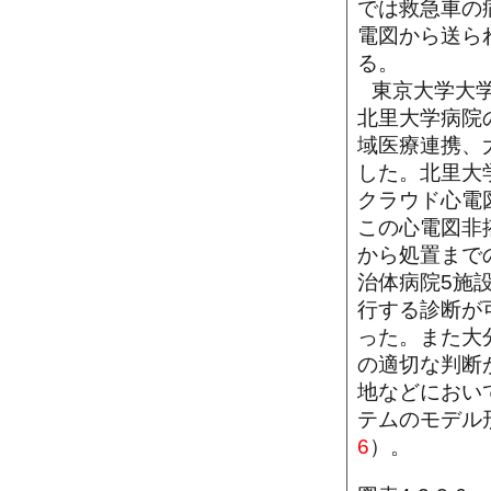
では救急車の
電図から送ら
る。
東京大学大
北里大学病院
域医療連携、
した。北里大
クラウド心電
この心電図非
から処置まで
治体病院5施
行する診断が
った。また大
の適切な判断
地などにおい
テムのモデル
6
）。