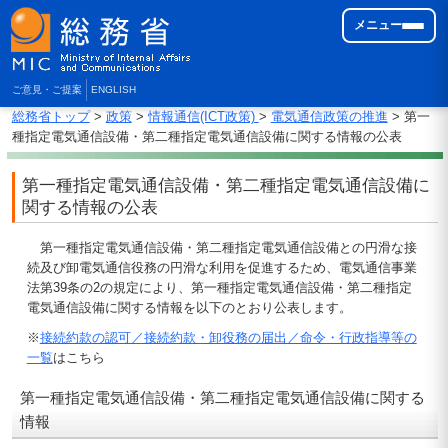
メニュー
ご意見・ご提案
ENGLISH
総務省トップ
>
政策
>
情報通信(ICT政策)
>
電気通信政策の推進
> 第一
種指定電気通信設備・第二種指定電気通信設備に関する情報の公表
第一種指定電気通信設備・第二種指定電気通信設備に
関する情報の公表
第一種指定電気通信設備・第二種指定電気通信設備との円滑な接
続及び卸電気通信役務の円滑な利用を促進するため、電気通信事業
法第39条の2の規定により、第一種指定電気通信設備・第二種指定
電気通信設備に関する情報を以下のとおり公表します。
※
接続約款の認可／接続約款・卸役務の届出／命令・行政指導等の
一覧
はこちら
第一種指定電気通信設備・第二種指定電気通信設備に関する
情報