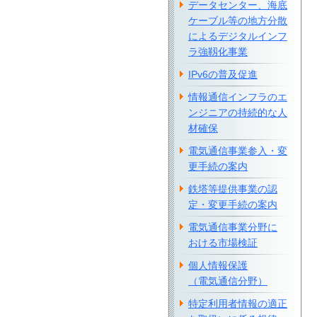
データセンター、海底
ケーブル等の地方分散
によるデジタルインフ
ラ強靱化事業
IPv6の普及促進
情報通信インフラのエ
ンジニアの持続的な人
材確保
電気通信事業参入・変
更手続の案内
鉄塔等提供事業の認
定・変更手続の案内
電気通信事業分野に
おける市場検証
個人情報保護
（電気通信分野）
特定利用者情報の適正