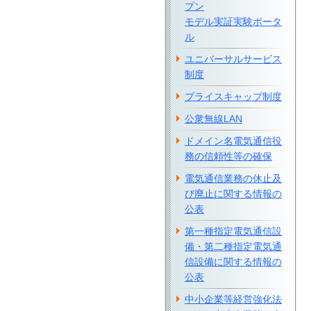
プン
モデル実証実験ポータ
ル
ユニバーサルサービス
制度
プライスキャップ制度
公衆無線LAN
ドメイン名電気通信役
務の信頼性等の確保
電気通信業務の休止及
び廃止に関する情報の
公表
第一種指定電気通信設
備・第二種指定電気通
信設備に関する情報の
公表
中小企業等経営強化法