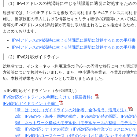
（1）IPv4アドレスの枯渇時に生じる諸課題に適切に対処するため
総務省では、1つのIPアドレスを複数で共同利用するIPv4アドレス共同利
施し、当該技術の導入における情報セキュリティ確保の課題等について検
者等のIPv4アドレスの枯渇対策が円滑に取り組まれることを推進するため
まとめております。
IPv4アドレスの枯渇時に生じる諸課題に適切に対処するための手順書（V
IPv4アドレスの枯渇時に生じる諸課題に適切に対処するための手順書（V
（2）IPv6対応ガイドライン
総務省では、インターネット利用環境のIPv6への円滑な移行に向けた実証実
方策等について検討を行いました。また、中小通信事業者、企業及び地方自治
め、本検討結果をガイドラインとして取りまとめました。
＜IPv6対応ガイドライン＞（令和4年3月）
IPv6対応ガイドラインの利用に向けて（概要資料）
IPv6対応ガイドライン（全編）
1章 はじめに（ガイドラインの対象者、全体構成、活用方法）
2章 IPv6の今（海外・国内の動向、IPv6未対応時の問題、IPv6対
3章 ネットワーク構成のモデル化（モデルケースの整理、モデルごと
4章 IPv6対応シナリオの策定（IPv6対応の各作業プロセスにおい
5章 IPv6対応ユースケース（4章のシナリオに基づいた中小企業のI