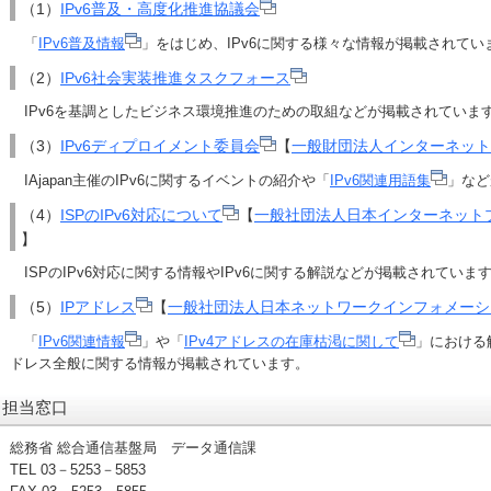
（1）
IPv6普及・高度化推進協議会
「
IPv6普及情報
」をはじめ、IPv6に関する様々な情報が掲載されてい
（2）
IPv6社会実装推進タスクフォース
IPv6を基調としたビジネス環境推進のための取組などが掲載されていま
（3）
IPv6ディプロイメント委員会
【
一般財団法人インターネット協会
IAjapan主催のIPv6に関するイベントの紹介や「
IPv6関連用語集
」など
（4）
ISPのIPv6対応について
【
一般社団法人日本インターネットプ
】
ISPのIPv6対応に関する情報やIPv6に関する解説などが掲載されていま
（5）
IPアドレス
【
一般社団法人日本ネットワークインフォメーショ
「
IPv6関連情報
」や「
IPv4アドレスの在庫枯渇に関して
」における
ドレス全般に関する情報が掲載されています。
担当窓口
総務省 総合通信基盤局 データ通信課
TEL 03－5253－5853