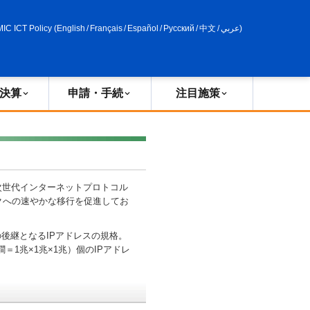
申請・手続
政策評価
MIC ICT Policy
(
English
/
Français
/
Español
/
Русский
/
中文
/
عربي
)
決算
申請・手続
注目施策
次世代インターネットプロトコル
クへの速やかな移行を促進してお
の後継となるIPアドレスの規格。
澗＝1兆×1兆×1兆）個のIPアドレ