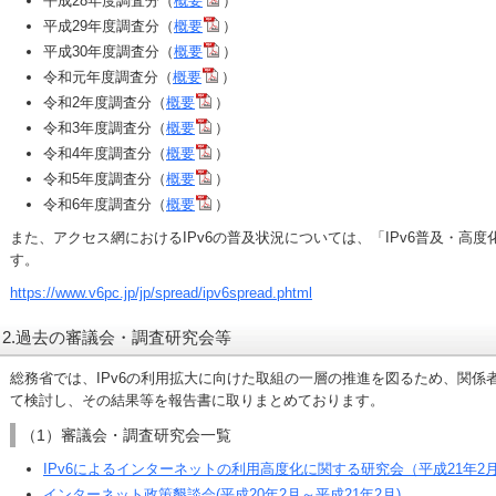
平成28年度調査分（
概要
）
平成29年度調査分（
概要
）
平成30年度調査分（
概要
）
令和元年度調査分（
概要
）
令和2年度調査分（
概要
）
令和3年度調査分（
概要
）
令和4年度調査分（
概要
）
令和5年度調査分（
概要
）
令和6年度調査分（
概要
）
また、アクセス網におけるIPv6の普及状況については、「IPv6普及・高
す。
https://www.v6pc.jp/jp/spread/ipv6spread.phtml
2.過去の審議会・調査研究会等
総務省では、IPv6の利用拡大に向けた取組の一層の推進を図るため、関係
て検討し、その結果等を報告書に取りまとめております。
（1）審議会・調査研究会一覧
IPv6によるインターネットの利用高度化に関する研究会（平成21年2月2
インターネット政策懇談会(平成20年2月～平成21年2月)