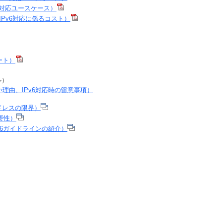
6対応ユースケース）
IPv6対応に係るコスト）
ート）
ル）
い理由、IPv6対応時の留意事項）
ドレスの限界）
必要性）
v6ガイドラインの紹介）