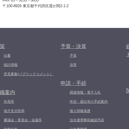
FAX 03－5253－5855
〒100-8926 東京都千代田区霞が関2-1-2
策
予算・決算
白書
予算
統計情報
決算
意見募集(パブリックコメント）
申請・手続
織案内
調達情報・電子入札
外局等
申請・届出等の手続案内
地方支分部局
個人情報保護
審議会・委員会・会議等
法令適用事前確認手続