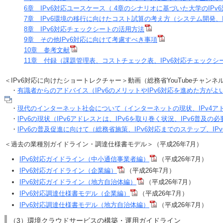
6章 IPv6対応ユースケース（ 4章のシナリオに基づいた大学のIPv
7章 IPv6環境の移行に向けたコスト試算の考え方（システム開発、
8章 IPv6対応チェックシートの活用方法
9章 その他IPv6対応に向けて考慮すべき事項
10章 参考文献
11章 付録（課題管理表、コストチェック表、IPv6対応チェックシ
＜IPv6対応に向けたショートレクチャー＞動画（総務省YouTubeチャンネ
・
有識者からのアドバイス（IPv6のメリットやIPv6対応を進めた方がよ
・
現代のインターネット社会について（インターネットの現状、IPv4ア
・
IPv6の現状（IPv6アドレスとは、IPv6を取り巻く状況、IPv6普及の
・
IPv6の普及促進に向けて（総務省施策、IPv6対応までのステップ、IP
＜過去の業種別ガイドライン・調達仕様書モデル＞（平成26年7月）
IPv6対応ガイドライン（中小通信事業者編）
（平成26年7月）
IPv6対応ガイドライン（企業編）
（平成26年7月）
IPv6対応ガイドライン（地方自治体編）
（平成26年7月）
IPv6対応調達仕様書モデル（企業編）
（平成26年7月）
IPv6対応調達仕様書モデル（地方自治体編）
（平成26年7月）
（3）環境クラウドサービスの構築・運用ガイドライン