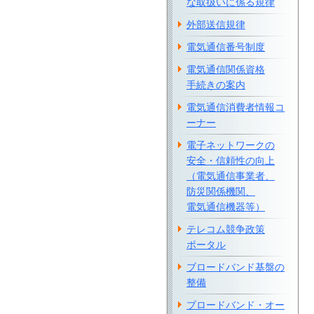
な取扱いに係る規律
外部送信規律
電気通信番号制度
電気通信関係資格
手続きの案内
電気通信消費者情報コ
ーナー
電子ネットワークの
安全・信頼性の向上
（電気通信事業者、
防災関係機関、
電気通信機器等）
テレコム競争政策
ポータル
ブロードバンド基盤の
整備
ブロードバンド・オー