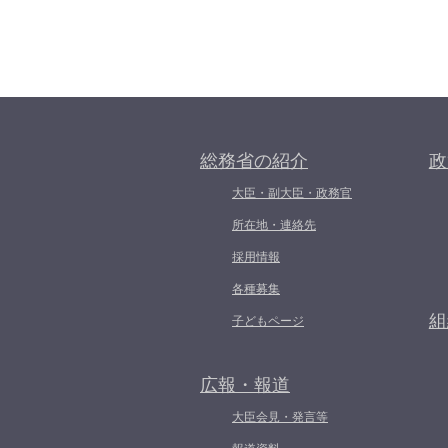
総務省の紹介
政
大臣・副大臣・政務官
所在地・連絡先
採用情報
各種募集
組
子どもページ
広報・報道
大臣会見・発言等