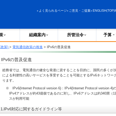
政策
組織案内
所管法令
予算・決算
よく見られるページ
ご意見・ご提案
ENGLISH(TOP)
策
組織案内
所管法令
予算・
T政策)
>
電気通信政策の推進
> IPv6の普及促進
IPv6の普及促進
総務省では、電気通信の健全な発達に資することを目的に、国民の多くが
による利便性の高いサービスを享受することを可能とするIPv6ネットワー
ります。
※ IPv6(Internet Protocol version 6)：IPv4
(Internet Protocol version 4)
IPv4アドレスが約43億個であるのに対し、IPv6アドレスは約340澗（1
スが利用可能
1.IPv6対応に関するガイドライン等