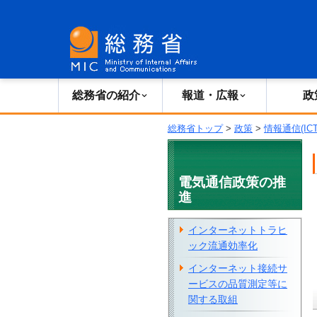
総務省の紹介
広報・報道
総務省の紹介
報道・広報
政
総務省トップ
>
政策
>
情報通信(IC
電気通信政策の推
進
インターネットトラヒ
ック流通効率化
インターネット接続サ
ービスの品質測定等に
関する取組