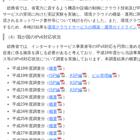
総務省では、省電力に資するよう機器や設備の制御にクラウド技術及びIP
サービスの実現に向けた実証実験を実施し、環境クラウドの構築・運用に
奨されるネットワーク要件等について検討を行いました。また、環境クラ
するため、本検討結果を
環境クラウドサービスの構築・運用ガイドライン
（4）我が国のIPv6対応状況
総務省では、インターネットサービス事業者等のIPv6対応を円滑に進める
促進に係る施策を講じる必要があると考えており、平成18年度から当該事
ス等のIPv6対応状況について調査を実施しております。本調査結果の概要
平成18年度調査分（
概要
）
平成19年度調査分（
ISP編
、
ASP編
、
ビル管理編
）
平成20年度調査分（
ISP編
、
ASP編
）
平成21年度調査分（
ISP編
、
ASP編
）
平成22年度調査分（
概要
）
平成23年度調査分（
概要
）
平成24年度調査分（
概要
）
平成25年度調査分（
概要
）
平成26年度調査分（
概要
）
平成27年度調査分（
概要
）