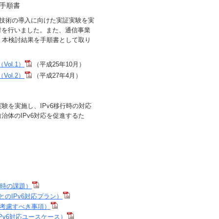
の手順書
用技術の導入に向けた実証実験を実
討を行いました。また、通信事業
、本検討結果を手順書として取り
ol.1）
（平成25年10月）
ol.2）
（平成27年4月）
験を実施し、IPv6移行時の対応
体のIPv6対応を促進するた
応時の課題）
のIPv6対応プラン）
て考慮すべき事項）
Pv6対応ユースケース）