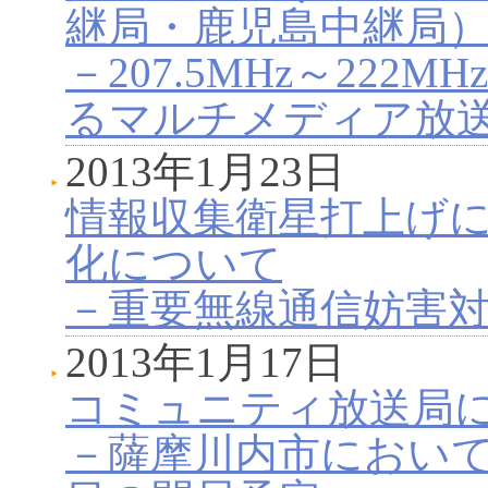
継局・鹿児島中継局
－207.5MHz～222
るマルチメディア放送(V
2013年1月23日
情報収集衛星打上げ
化について
－重要無線通信妨害
2013年1月17日
コミュニティ放送局
－薩摩川内市におい