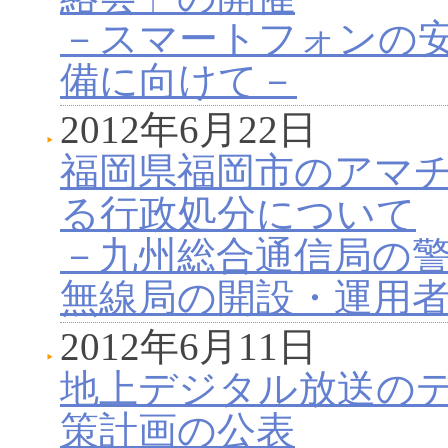
－スマートフォンの
備に向けて－
2012年6月22日
福岡県福岡市のアマ
る行政処分について
－九州総合通信局の
無線局の開設・運用
2012年6月11日
地上デジタル放送の
策計画の公表