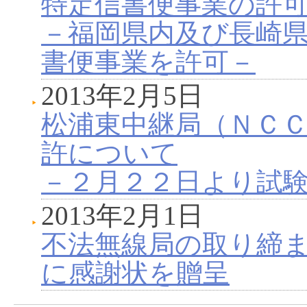
特定信書便事業の許
－福岡県内及び長崎
書便事業を許可－
2013年2月5日
松浦東中継局（ＮＣ
許について
－２月２２日より試
2013年2月1日
不法無線局の取り締
に感謝状を贈呈