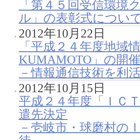
「第４５回受信環境
ル」の表彰式につい
2012年10月22日
「平成２４年度地域情
KUMAMOTO」の開
－情報通信技術を利
2012年10月15日
平成２４年度「ＩＣ
遣先決定
－壱岐市・球磨村の