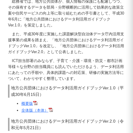
総務省では、地方公共団体が、個人情報の保護にも配慮しつつ、
その保有するデータを部局・分野横断的に活用して効果的な政策立
案や住民サービスの向上等に取り組むための手引書として、平成30
年6月に「地方公共団体におけるデータ利活用ガイドブック
Ver.1.0」を策定しました。
また、平成30年度に実施した課題解決型自治体データ庁内活用支
援事業の成果を踏まえ、「地方公共団体におけるデータ利活用ガイ
ドブックVer.1.0」を改定し、「地方公共団体におけるデータ利活用
ガイドブックVer.2.0」として公表しました。
ICT担当部署のみならず、子育て・介護・環境・防災・都市計画
等様々な分野の担当職員にも読んでいただけるよう、データ利活用
にあたっての手順や、具体的課題への対応策、研修の実施方法等に
ついて、わかりやすく整理しています。
地方公共団体におけるデータ利活用ガイドブックVer.1.0（平
成30年6月15日）
概要版
全体版（本体）
地方公共団体におけるデータ利活用ガイドブックVer.2.0（令
和元年5月21日）