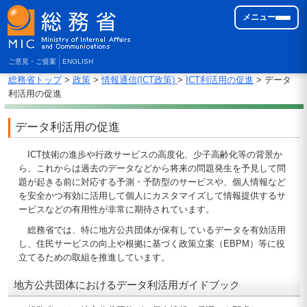
メニュー
ご意見・ご提案
ENGLISH
総務省トップ
>
政策
>
情報通信(ICT政策)
>
ICT利活用の促進
> データ
利活用の促進
データ利活用の促進
ICT技術の進歩や行政サービスの高度化、少子高齢化等の背景か
ら、これからは過去のデータなどから将来の問題発生を予見して問
題が起きる前に対応する予測・予防型のサービスや、個人情報など
を安全かつ有効に活用して個人にカスタマイズして情報提供するサ
ービスなどの有用性が非常に期待されています。
総務省では、特に地方公共団体が保有しているデータを有効活用
し、住民サービスの向上や根拠に基づく政策立案（EBPM）等に役
立てるための取組を推進しています。
地方公共団体におけるデータ利活用ガイドブック