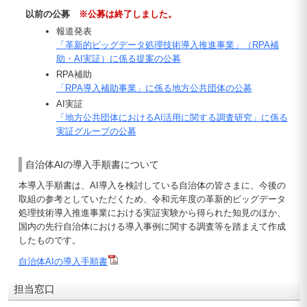
以前の公募
※公募は終了しました。
報道発表
「革新的ビッグデータ処理技術導入推進事業」（RPA補
助・AI実証）に係る提案の公募
RPA補助
「RPA導入補助事業」に係る地方公共団体の公募
AI実証
「地方公共団体におけるAI活用に関する調査研究」に係る
実証グループの公募
自治体AIの導入手順書について
本導入手順書は、AI導入を検討している自治体の皆さまに、今後の
取組の参考としていただくため、令和元年度の革新的ビッグデータ
処理技術導入推進事業における実証実験から得られた知見のほか、
国内の先行自治体における導入事例に関する調査等を踏まえて作成
したものです。
自治体AIの導入手順書
担当窓口