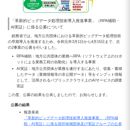
「革新的ビッグデータ処理技術導入推進事業」（RPA補助・
AI実証）に係る公募について
総務省では、地方公共団体における革新的ビッグデータ処理技術
の早期導入を推進するため、令和元年3月1日から4月15日まで、次
の2事業の公募を行いました。
RPA補助：地方公共団体の業務へRPA（ソフトウェア上のロボ
ットによる業務工程の自動化）を導入する事業
AI実証：地方公共団体が業務を遂行するにあたり、収集・蓄積
したデータ（業務情報等の非公開データ）等をインプット情報
として、活用されるパブリッククラウド上のAIサービスの調査
実証
この度、公募の結果を公表しましたので、お知らせします。
公募の結果
報道発表
「革新的ビッグデータ処理技術導入推進事業」（RPA補
助・AI実証）に係る採択候補団体及び実証グループの公表