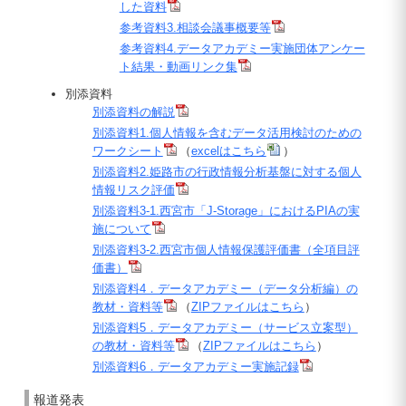
した資料
参考資料3.相談会議事概要等
参考資料4.データアカデミー実施団体アンケー
ト結果・動画リンク集
別添資料
別添資料の解説
別添資料1.個人情報を含むデータ活用検討のための
ワークシート
（
excelはこちら
）
別添資料2.姫路市の行政情報分析基盤に対する個人
情報リスク評価
別添資料3-1.西宮市「J-Storage」におけるPIAの実
施について
別添資料3-2.西宮市個人情報保護評価書（全項目評
価書）
別添資料4．データアカデミー（データ分析編）の
教材・資料等
（
ZIPファイルはこちら
）
別添資料5．データアカデミー（サービス立案型）
の教材・資料等
（
ZIPファイルはこちら
）
別添資料6．データアカデミー実施記録
報道発表