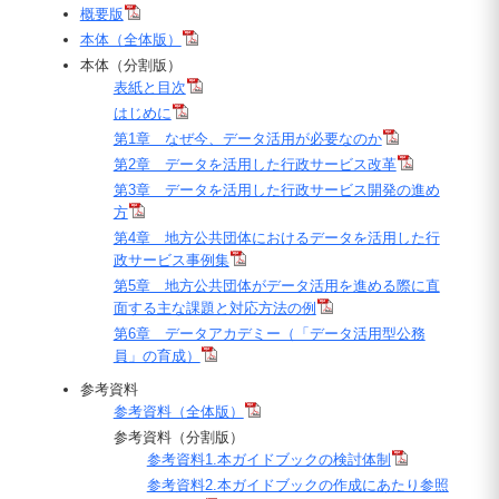
概要版
本体（全体版）
本体（分割版）
表紙と目次
はじめに
第1章 なぜ今、データ活用が必要なのか
第2章 データを活用した行政サービス改革
第3章 データを活用した行政サービス開発の進め
方
第4章 地方公共団体におけるデータを活用した行
政サービス事例集
第5章 地方公共団体がデータ活用を進める際に直
面する主な課題と対応方法の例
第6章 データアカデミー（「データ活用型公務
員」の育成）
参考資料
参考資料（全体版）
参考資料（分割版）
参考資料1.本ガイドブックの検討体制
参考資料2.本ガイドブックの作成にあたり参照