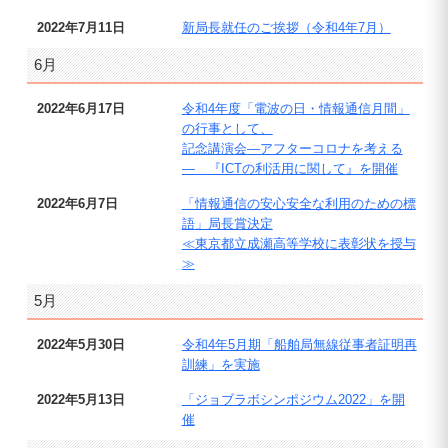
2022年7月11日
新局長就任のご挨拶（令和4年7月）
6月
2022年6月17日
令和4年度「電波の日・情報通信月間」
の行事として、
記念講演会―アフターコロナを考える
― 『ICTの利活用に関して』を開催
2022年6月7日
「情報通信の安心安全な利用のための標
語」局長賞決定
≪東京都立成瀬高等学校に表彰状を授与
≫
5月
2022年5月30日
令和4年5月期「船舶局無線従事者証明再
訓練」を実施
2022年5月13日
「ジョブラボシンポジウム2022」を開
催