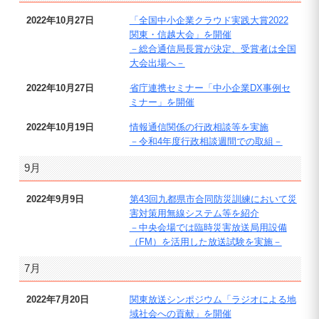
2022年10月27日
「全国中小企業クラウド実践大賞2022
関東・信越大会」を開催
－総合通信局長賞が決定、受賞者は全国
大会出場へ－
2022年10月27日
省庁連携セミナー「中小企業DX事例セ
ミナー」を開催
2022年10月19日
情報通信関係の行政相談等を実施
－令和4年度行政相談週間での取組－
9月
2022年9月9日
第43回九都県市合同防災訓練において災
害対策用無線システム等を紹介
－中央会場では臨時災害放送局用設備
（FM）を活用した放送試験を実施－
7月
2022年7月20日
関東放送シンポジウム「ラジオによる地
域社会への貢献」を開催