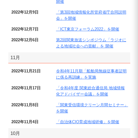
開催
2022年12月9日
「第3回地域情報化所管府省庁合同説明
会」を開催
2022年12月7日
「ICT東京フォーラム2022」を開催
2022年12月6日
第2回関東放送シンポジウム「ラジオに
よる地域社会への貢献」を 開催
11月
2022年11月21日
令和4年11月期「船舶局無線従事者証明
に係る再訓練」を実施
2022年11月17日
「令和4年度 関東総合通信局 地域情報
化アドバイザー会議」を開催
2022年11月8日
「関東受信環境クリーン月間セミナー」
を開催
2022年11月4日
「自治体CIO育成地域研修」を開催
10月