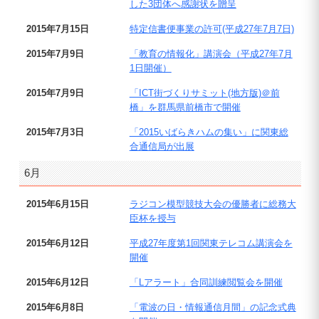
した3団体へ感謝状を贈呈
2015年7月15日
特定信書便事業の許可(平成27年7月7日)
2015年7月9日
「教育の情報化」講演会（平成27年7月
1日開催）
2015年7月9日
「ICT街づくりサミット(地方版)＠前
橋」を群馬県前橋市で開催
2015年7月3日
「2015いばらきハムの集い」に関東総
合通信局が出展
6月
2015年6月15日
ラジコン模型競技大会の優勝者に総務大
臣杯を授与
2015年6月12日
平成27年度第1回関東テレコム講演会を
開催
2015年6月12日
「Lアラート」合同訓練閲覧会を開催
2015年6月8日
「電波の日・情報通信月間」の記念式典