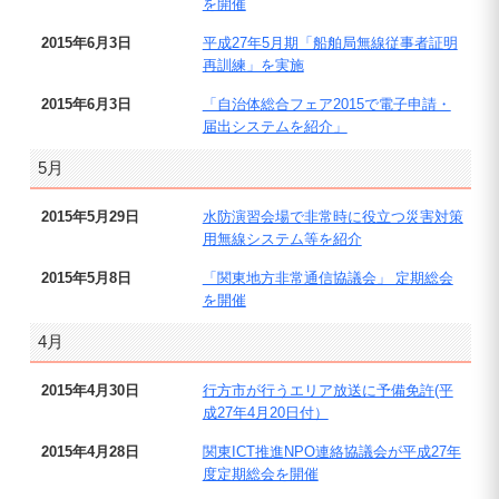
を開催
2015年6月3日
平成27年5月期「船舶局無線従事者証明
再訓練」を実施
2015年6月3日
「自治体総合フェア2015で電子申請・
届出システムを紹介」
5月
2015年5月29日
水防演習会場で非常時に役立つ災害対策
用無線システム等を紹介
2015年5月8日
「関東地方非常通信協議会」 定期総会
を開催
4月
2015年4月30日
行方市が行うエリア放送に予備免許(平
成27年4月20日付）
2015年4月28日
関東ICT推進NPO連絡協議会が平成27年
度定期総会を開催