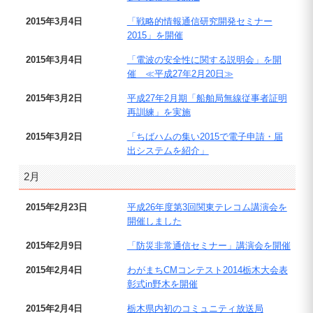
2015年3月4日
「戦略的情報通信研究開発セミナー
2015」を開催
2015年3月4日
「電波の安全性に関する説明会」を開
催 ≪平成27年2月20日≫
2015年3月2日
平成27年2月期「船舶局無線従事者証明
再訓練」を実施
2015年3月2日
「ちばハムの集い2015で電子申請・届
出システムを紹介」
2月
2015年2月23日
平成26年度第3回関東テレコム講演会を
開催しました
2015年2月9日
「防災非常通信セミナー」講演会を開催
2015年2月4日
わがまちCMコンテスト2014栃木大会表
彰式in野木を開催
2015年2月4日
栃木県内初のコミュニティ放送局