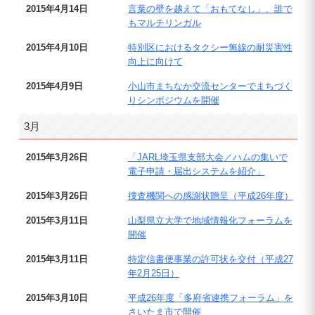
2015年4月14日
言葉の壁を越えて「おもてなし」、誰で
もマルチリンガル
2015年4月10日
特別区におけるタクシー無線の耐災害性
向上に向けて
2015年4月9日
小山市まちなか交流センターでまちづく
りシンポジウムを開催
3月
2015年3月26日
「JARL埼玉県支部大会／ハムの集いで
電子申請・届出システムを紹介」
2015年3月26日
捜査機関への感謝状贈呈（平成26年度）
2015年3月11日
山梨県立大学で地域情報化フォーラムを
開催
2015年3月11日
特定信書便事業の許可状を交付（平成27
年2月25日）
2015年3月10日
平成26年度「多府省連携フォーラム」を
さいたま市で開催