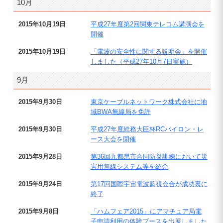
10月
2015年10月19日
平成27年度第2回関東テレコム講演会を
開催
2015年10月19日
「電波の安全性に関する説明会」を開催
しました（平成27年10月7日実施）
9月
2015年9月30日
東京ケーブルネットワーク株式会社に地
域BWA無線局を免許
2015年9月30日
平成27年度総務大臣杯RCパイロン・レ
ース大会を開催
2015年9月28日
第36回九都県市合同防災訓練において災
害用無線システム等を紹介
2015年9月24日
第17回国際宇宙電波監視会合が成功裏に
終了
2015年9月8日
「ハムフェア2015」にアマチュア局電
子申請利用の体験ブースを出展しました