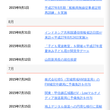
2015年9月1日
平成27年8月期「船舶局無線従事者証明
再訓練」を実施
8月
2015年8月31日
インドネシア共和国通信情報省訪日団が
来訪≪平成27年8月24日実施≫
2015年8月21日
「子ども電波教室」を開催≪平成27年度
夏休み子ども霞が関見学デー≫
2015年8月12日
山田新局長の就任挨拶
7月
2015年7月24日
株式会社IBS（茨城県域AM放送局）の
FM補完中継局に予備免許を付与
2015年7月15日
関東・甲信越広域圏のV－Lowマルチメ
ディア放送親局に予備免許を付与
2015年7月15日
地上デジタル放送への円滑な移行に貢献