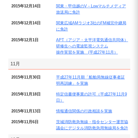
2015年12月14日
関東・甲信越のV－Lowマルチメディア
放送局に免許
2015年12月14日
関東広域AMラジオ3社のFM補完中継局
に免許
2015年12月1日
APT（アジア・太平洋電気通信共同体）
研修生への電波監視システム
操作実習を実施 (平成27年11月）
11月
2015年11月30日
平成27年11月期「船舶局無線従事者証
明再訓練」を実施
2015年11月18日
特定信書便事業の許可（平成27年11月9
日）
2015年11月13日
情報通信関係の行政相談を実施
2015年11月6日
茨城消防救急無線・指令センター運営協
議会にデジタル消防救急用無線局を免許