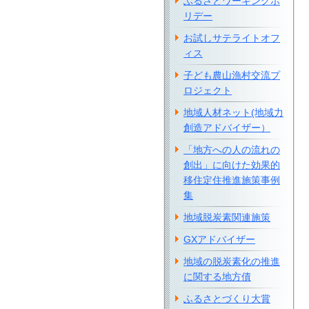
ふるさとワーキングホ
リデー
お試しサテライトオフ
ィス
子ども農山漁村交流プ
ロジェクト
地域人材ネット(地域力
創造アドバイザー）
「地方への人の流れの
創出」に向けた効果的
移住定住推進施策事例
集
地域脱炭素関連施策
GXアドバイザー
地域の脱炭素化の推進
に関する地方債
ふるさとづくり大賞