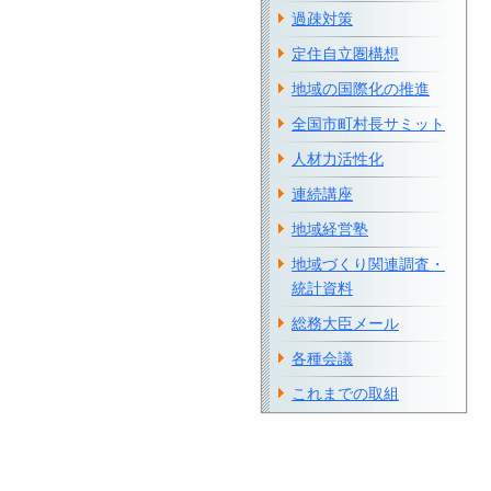
過疎対策
定住自立圏構想
地域の国際化の推進
全国市町村長サミット
人材力活性化
連続講座
地域経営塾
地域づくり関連調査・
統計資料
総務大臣メール
各種会議
これまでの取組