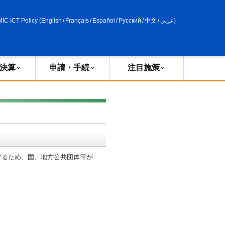
申請・手続
政策評価
MIC ICT Policy
(
English
/
Français
/
Español
/
Русский
/
中文
/
عربي
)
決算
申請・手続
注目施策
るため、国、地方公共団体等が
。