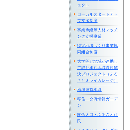
ェクト
ローカルスタートアッ
プ支援制度
事業承継等人材マッチ
ング支援事業
特定地域づくり事業協
同組合制度
大学等と地域が連携し
て取り組む地域課題解
決プロジェクト（ふる
さとミライカレッジ）
地域運営組織
移住・交流情報ガーデ
ン
関係人口・ふるさと住
民