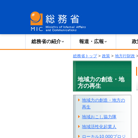
総務省の紹介
広報・報道
総務省の紹介
報道・広報
政
総務省トップ
>
政策
>
地方行財政
地域力の創造・地
方の再生
地域力の創造・地方の
再生
地域おこし協力隊
地域活性化起業人
ローカル10,000プロジ