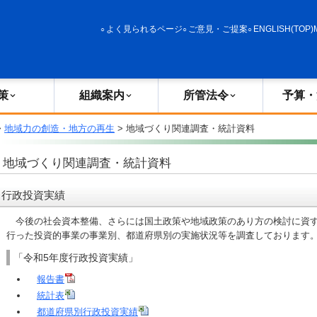
政策
組織案内
所管法令
予算・決算
よく見られるページ
ご意見・ご提案
ENGLISH(TOP)
策
組織案内
所管法令
予算・
>
地域力の創造・地方の再生
> 地域づくり関連調査・統計資料
地域づくり関連調査・統計資料
行政投資実績
今後の社会資本整備、さらには国土政策や地域政策のあり方の検討に資す
行った投資的事業の事業別、都道府県別の実施状況等を調査しております
「令和5年度行政投資実績」
報告書
統計表
都道府県別行政投資実績