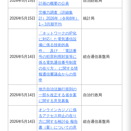
2026年5月15日
自治財政局
計画の概要の公表
労働力調査（詳細集
2026年5月15日
計）2026年（令和8年）
統計局
1～3月期平均
「ネットワークのIP化
に対応した電気通信設
備に係る技術的条
件」 及び 「電話番
2026年5月14日
号の犯罪利用対策等に
総合通信基盤局
係る電気通信番号制度
の在り方」 に関する情
報通信審議会からの答
申
地方自治法施行規則の
2026年5月14日
一部を改正する省令案
自治行政局
に関する意見募集
オンラインカジノに係
るアクセス抑止の在り
2026年5月14日
方に関する検討会 報告
総合通信基盤局
書（案）についての意