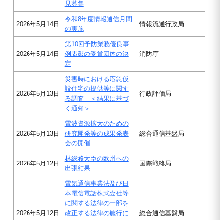
見募集
令和8年度情報通信月間
2026年5月14日
情報流通行政局
の実施
第10回予防業務優良事
2026年5月14日
例表彰の受賞団体の決
消防庁
定
災害時における応急仮
設住宅の提供等に関す
2026年5月13日
行政評価局
る調査 ＜結果に基づ
く通知＞
電波資源拡大のための
2026年5月13日
研究開発等の成果発表
総合通信基盤局
会の開催
林総務大臣の欧州への
2026年5月12日
国際戦略局
出張結果
電気通信事業法及び日
本電信電話株式会社等
に関する法律の一部を
2026年5月12日
改正する法律の施行に
総合通信基盤局