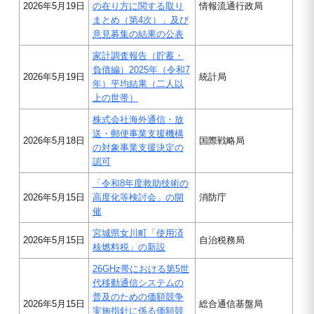
2026年5月19日
の在り方に関する取り
情報流通行政局
まとめ（第4次）」及び
意見募集の結果の公表
家計調査報告（貯蓄・
負債編）2025年（令和7
2026年5月19日
統計局
年）平均結果（二人以
上の世帯）
株式会社海外通信・放
送・郵便事業支援機構
2026年5月18日
国際戦略局
の対象事業支援決定の
認可
「令和8年度救助技術の
2026年5月15日
高度化等検討会」の開
消防庁
催
宮城県女川町「使用済
2026年5月15日
自治税務局
核燃料税」の新設
26GHz帯における第5世
代移動通信システムの
普及のための価額競争
2026年5月15日
総合通信基盤局
実施指針に係る価額競