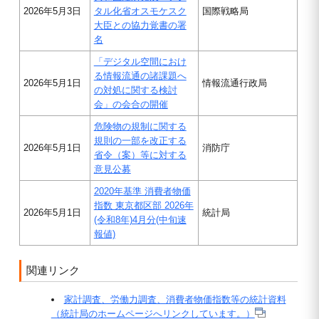
2026年5月3日
タル化省オスモケスク
国際戦略局
大臣との協力覚書の署
名
「デジタル空間におけ
る情報流通の諸課題へ
2026年5月1日
情報流通行政局
の対処に関する検討
会」の会合の開催
危険物の規制に関する
規則の一部を改正する
2026年5月1日
消防庁
省令（案）等に対する
意見公募
2020年基準 消費者物価
指数 東京都区部 2026年
2026年5月1日
統計局
(令和8年)4月分(中旬速
報値)
関連リンク
家計調査、労働力調査、消費者物価指数等の統計資料
（統計局のホームページへリンクしています。）