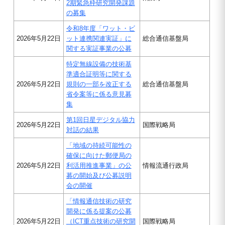
2期緊急枠研究開発課題
の募集
令和8年度「ワット・ビ
2026年5月22日
ット連携関連実証」に
総合通信基盤局
関する実証事業の公募
特定無線設備の技術基
準適合証明等に関する
2026年5月22日
規則の一部を改正する
総合通信基盤局
省令案等に係る意見募
集
第1回日星デジタル協力
2026年5月22日
国際戦略局
対話の結果
「地域の持続可能性の
確保に向けた郵便局の
2026年5月22日
利活用推進事業」の公
情報流通行政局
募の開始及び公募説明
会の開催
「情報通信技術の研究
開発に係る提案の公募
2026年5月22日
（ICT重点技術の研究開
国際戦略局