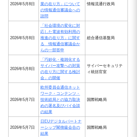
2026年5月8日
業の在り方」について
情報流通行政局
の情報通信審議会への
諮問
「社会環境の変化に対
応した電波有効利用の
2026年5月8日
推進の在り方」に関す
総合通信基盤局
る 情報通信審議会か
らの一部答申
「巧妙化・複雑化する
サイバー攻撃への対策
サイバーセキュリテ
2026年5月8日
の在り方に関する検討
ィ統括官室
会」の開催
欧州委員会通信ネット
ワーク・コンテンツ・
2026年5月7日
技術総局との協力取決
国際戦略局
めの署名及びバイ会談
の結果
日EUデジタルパートナ
2026年5月7日
ーシップ閣僚級会合の
国際戦略局
結果