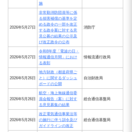
施
非常勤消防団員等に係
る損害補償の基準を定
める政令の一部を改正
2026年5月27日
消防庁
する政令案に対する意
見公募の結果の公示及
び改正政令の公布
令和8年度「電波の日・
2026年5月27日
情報通信月間」におけ
情報流通行政局
る表彰
地方財政（都道府県ご
2026年5月26日
と）に関するダッシュ
自治財政局
ボードの公開
航空・海上無線通信委
2026年5月26日
員会報告（案）に対す
総合通信基盤局
る意見募集の結果
改正電気通信事業法等
2026年5月26日
の施行に伴う訓令及び
総合通信基盤局
ガイドラインの改正