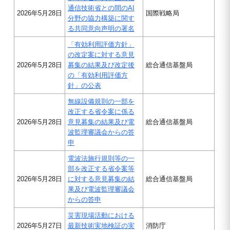
通信技術省との間のAI
2026年5月28日
国際戦略局
分野の協力構築に関す
る共同意向声明の署名
「有効利用評価方針」
の改定案に対する意見
2026年5月28日
募集の結果及び改定後
総合通信基盤局
の「有効利用評価方
針」の公表
無線設備規則の一部を
改正する省令案に係る
2026年5月28日
意見募集の結果及び電
総合通信基盤局
波監理審議会からの答
申
電波法施行規則等の一
部を改正する省令案等
2026年5月28日
に対する意見募集の結
総合通信基盤局
果及び電波監理審議会
からの答申
災害現場活動における
2026年5月27日
最新技術実地検証の実
消防庁