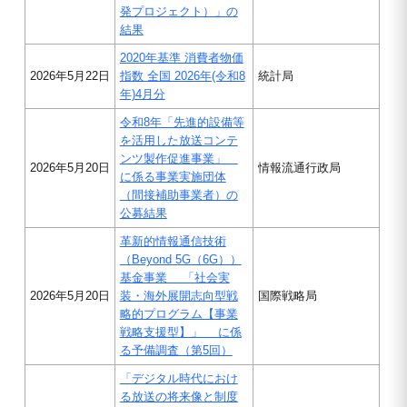
発プロジェクト）」の
結果
2020年基準 消費者物価
2026年5月22日
指数 全国 2026年(令和8
統計局
年)4月分
令和8年「先進的設備等
を活用した放送コンテ
ンツ製作促進事業」
2026年5月20日
情報流通行政局
に係る事業実施団体
（間接補助事業者）の
公募結果
革新的情報通信技術
（Beyond 5G（6G））
基金事業 「社会実
2026年5月20日
装・海外展開志向型戦
国際戦略局
略的プログラム【事業
戦略支援型】」 に係
る予備調査（第5回）
「デジタル時代におけ
る放送の将来像と制度