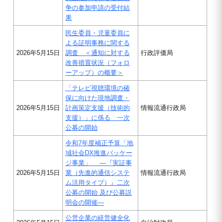
争の参加申請の受付結
果
民生委員・児童委員に
よる証明事務に関する
2026年5月15日
調査 ＜通知に対する
行政評価局
改善措置状況（フォロ
ーアップ）の概要＞
「テレビ視聴環境の確
保に向けた現地調査・
2026年5月15日
計画策定支援（技術的
情報流通行政局
支援）」に係る 一次
公募の開始
令和7年度補正予算「地
域社会DX推進パッケー
ジ事業」 ―『実証事
2026年5月15日
業（先進的通信システ
情報流通行政局
ム活用タイプ）』二次
公募の開始 及び公募説
明会の開催―
公営企業の経営健全化