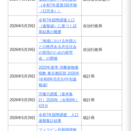
（令和7年度第3四半期
（12月末））
令和7年国勢調査人口
2026年5月29日
（速報値）に基づく試
自治行政局
算結果の概要
「地域における外国人
との秩序ある共生社会
2026年5月29日
自治行政局
の実現のための研究
会」の開催
2020年基準 消費者物価
指数 東京都区部 2026年
2026年5月29日
統計局
(令和8年)5月分(中旬速
報値)
労働力調査（基本集
2026年5月29日
計）2026年（令和8年）
統計局
4月分
令和7年国勢調査 人口
2026年5月29日
統計局
速報集計結果
フィリピン共和国情報