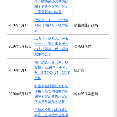
伴う関係政令の整備に
関する政令案等に対す
る意見募集の結果
放送ネットワークの強
2026年5月12日
靱化に向けた今後の取
情報流通行政局
組
ふるさと納税のポータ
ルサイト運営事業者へ
2026年5月12日
自治税務局
の支払額等に係る調査
結果の公表
家計調査報告（家計収
支編）2026年（令和8
2026年5月12日
統計局
年）3月分及び1～3月期
平均
特定実験試験局として
使用可能な周波数の範
2026年5月11日
総合通信基盤局
囲等を定める告示案に
係る意見募集の結果
「情報空間の多様化に
対応した今後の放送事