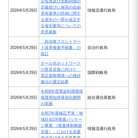
定役員及び支配関係の
定義並びに表現の自由
2026年5月29日
情報流通行政局
享有基準の特例に関す
る省令の一部を改正す
る省令案等についての
意見募集
「自治体フロントヤー
2026年5月29日
ド改革推進手順書」の
自治行政局
改訂
オール光ネットワーク
の普及促進に向けた
2026年5月29日
国際戦略局
実証基盤環境への接続
拠点の選定結果
令和8年度電波利用環境
2026年5月29日
保護周知啓発強化期間
総合通信基盤局
の実施
令和7年度補正予算「地
域社会DX推進パッケー
ジ事業 （推進体制構築
2026年5月29日
情報流通行政局
支援）」における支援
地域及び伴走支援事業