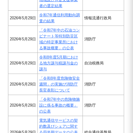
者の選定結果
令和7年通信利用動向調
2026年5月29日
情報流通行政局
査の結果
「令和7年中の石油コン
ビナート等特別防災区
2026年5月29日
消防庁
域の特定事業所におけ
る事故概要」の公表
令和8年度5月期におけ
2026年5月29日
る地方譲与税譲与金の
自治税務局
譲与
「令和8年度危険物安全
2026年5月29日
週間」の実施び消防庁
消防庁
長官表彰について
「令和7年中の危険物施
2026年5月29日
設に係る事故の概要」
消防庁
の公表
電気通信サービスの契
約数及びシェアに関す
2026年5月29日
る四半期データの公表
総合通信基盤局