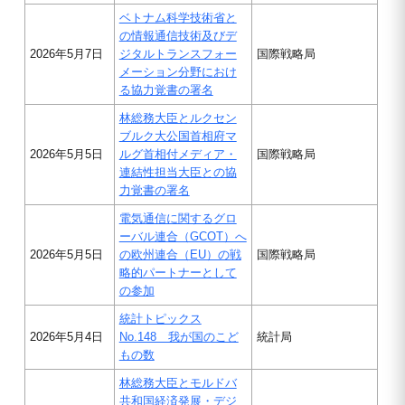
ベトナム科学技術省と
の情報通信技術及びデ
2026年5月7日
ジタルトランスフォー
国際戦略局
メーション分野におけ
る協力覚書の署名
林総務大臣とルクセン
ブルク大公国首相府マ
2026年5月5日
ルグ首相付メディア・
国際戦略局
連結性担当大臣との協
力覚書の署名
電気通信に関するグロ
ーバル連合（GCOT）へ
2026年5月5日
の欧州連合（EU）の戦
国際戦略局
略的パートナーとして
の参加
統計トピックス
2026年5月4日
No.148 我が国のこど
統計局
もの数
林総務大臣とモルドバ
共和国経済発展・デジ