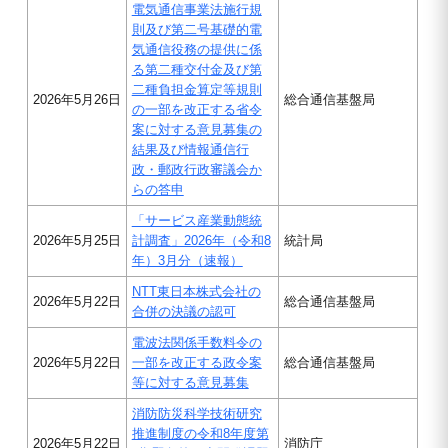
電気通信事業法施行規
則及び第二号基礎的電
気通信役務の提供に係
る第二種交付金及び第
二種負担金算定等規則
2026年5月26日
総合通信基盤局
の一部を改正する省令
案に対する意見募集の
結果及び情報通信行
政・郵政行政審議会か
らの答申
「サービス産業動態統
2026年5月25日
計調査」2026年（令和8
統計局
年）3月分（速報）
NTT東日本株式会社の
2026年5月22日
総合通信基盤局
合併の決議の認可
電波法関係手数料令の
2026年5月22日
一部を改正する政令案
総合通信基盤局
等に対する意見募集
消防防災科学技術研究
推進制度の令和8年度第
2026年5月22日
消防庁