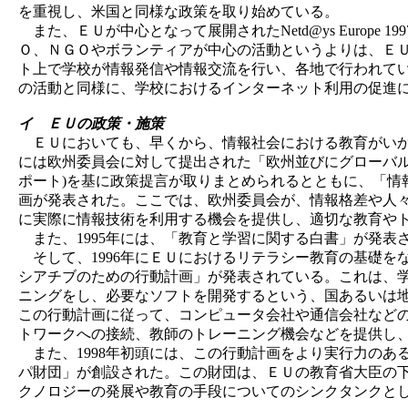
を重視し、米国と同様な政策を取り始めている。
また、ＥＵが中心となって展開されたNetd@ys Europe
Ｏ、ＮＧＯやボランティアが中心の活動というよりは、Ｅ
ト上で学校が情報発信や情報交流を行い、各地で行われてい
の活動と同様に、学校におけるインターネット利用の促進
イ ＥＵの政策・施策
ＥＵにおいても、早くから、情報社会における教育がいかに
には欧州委員会に対して提出された「欧州並びにグローバル
ポート)を基に政策提言が取りまとめられるとともに、「情
画が発表された。ここでは、欧州委員会が、情報格差や人
に実際に情報技術を利用する機会を提供し、適切な教育や
また、1995年には、「教育と学習に関する白書」が発表
そして、1996年にＥＵにおけるリテラシー教育の基礎を
シアチブのための行動計画」が発表されている。これは、学
ニングをし、必要なソフトを開発するという、国あるいは
この行動計画に従って、コンピュータ会社や通信会社など
トワークへの接続、教師のトレーニング機会などを提供し
また、1998年初頭には、この行動計画をより実行力のあ
パ財団」が創設された。この財団は、ＥＵの教育省大臣の
クノロジーの発展や教育の手段についてのシンクタンクと