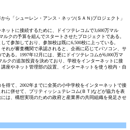
年から「シューレン・アンス・ネッツ(ＳＡＮ)プロジェクト」
ネットに接続するために、ドイツテレコムで3,600万マル
00万マルクの予算を組んでスタートさせたプロジェクトである。
して参加しており、参加校は既に6,500校に上っている。
それが審査機関で承認されると、企画に応じてパソコン、サ
る。1997年12月には、更にドイツテレコムが6,000万マ
億マルクの追加投資を決めており、学校をインターネットに接
ト講座やネット管理部の設置、インターネットを使う校内・自
を得て、2002年までに全英の小中学校をインターネットで接
れに併せて、ブリティッシュテレコム(ＢＴ)などが協力を表
年秋には、構想実現のための政府と産業界の共同組織を発足させ