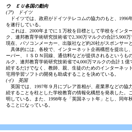
ウ ＥＵ各国の動向
(ア) ドイツ
ドイツでは、政府がドイツテレコムの協力のもと、1996
を遂行している。
これは、2000年までに１万校を目標として学校をインター
ク、連邦教育学術研究技術省で2,300万マルクの合計5,9
現在、パソコンメーカー、出版社など約20社がスポンサーと
具体的には、各校で、インターネット企画構想を提出し、
ーバー、ＩＳＤＮ回線、通信料などが提供されるというものであ
ルク、連邦教育学術研究技術省で4,000万マルクの合計１
続するだけでなく、教師、親、生徒のためのインターネッ
宅用学習ソフトの開発も助成することを決めている。
(イ) 英国
英国では、1997年９月にブレア首相が、産業界などの協力
続することを柱とした学校教育の情報化構想を発表した。こ
明している。また、1998年を「英国ネット年」とし、同
ることになっている。