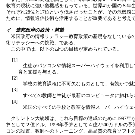
教育の現状に強い危機感をもっている。世界41か国の８年
それぞれ28位と17位という低さだったことが、その危機
ために、情報通信技術を活用することが重要であると考え
イ 連邦政府の政策・施策
米国政府の情報リテラシー教育政策の基礎をなしているのが
術リテラシーへの挑戦」である。
この中では、以下の四つの目標が定められている。
[1]
生徒がパソコンや情報スーパーハイウェイを利用し
育と支援を与える。
[2]
学校の教育課程に不可欠なものとして、有効かつ魅
[3]
すべての教師と生徒が最新のコンピュータに触れら
[4]
米国のすべての学校と教室を情報スーパーハイウェイ
クリントン大統領は、これら目標の達成のために1997年か
算として２億ドル、1998年予算として４億2,500万ドル
コンの設置、教師へのトレーニング、高品質の教育ソフト