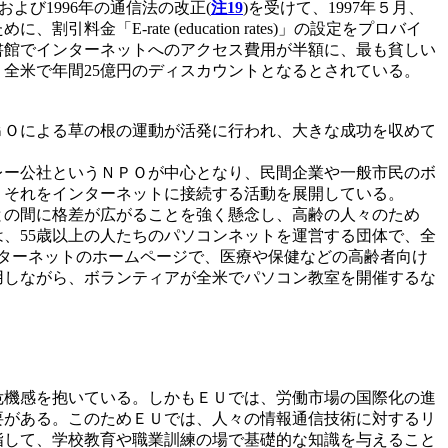
よび1996年の通信法の改正(
注19
)を受けて、1997年５月、
「E-rate (education rates)」の設定をプロバイ
書館でインターネットへのアクセス費用が半額に、最も貧しい
全米で年間25億円のディスカウントとなるとされている。
Ｏによる草の根の運動が活発に行われ、大きな成功を収めて
ー公社というＮＰＯが中心となり、民間企業や一般市民のボ
、それをインターネットに接続する活動を展開している。
の間に格差が広がることを強く懸念し、高齢の人々のため
、55歳以上の人たちのパソコンネットを運営する団体で、全
ンターネットのホームページで、医療や保健などの高齢者向け
用しながら、ボランティアが全米でパソコン教室を開催するな
機感を抱いている。しかもＥＵでは、労働市場の国際化の進
要がある。このためＥＵでは、人々の情報通信技術に対するリ
指して、学校教育や職業訓練の場で基礎的な知識を与えること