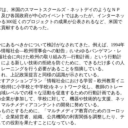
 1997は、米国のスマートスクールズ・ネットデイのようなＮＰ
Ｕ及び各国政府が中心のイベントではあったが、インターネッ
る300近くのプロジェクトの成果が公表されるなど、米国で
に貢献するものであった。
あるべきかについて検討がなされてきた。例えば、1994年
情報社会―欧州理事会への勧告」(いわゆるバンゲマン・レ
報社会に向けた欧州の取り組み方―行動計画」という行動計
々による新しい技術の拒絶を防ぐために、できるだけ多くの人
トレーニングを行う必要があることを指摘している。
され、上記政策提言と同様の認識が示されている。
なすアクションプラン「情報社会における学習－欧州教育イニ
校(特に小学校と中学校)をネットワーク化し、教師のトレー
地域レベルでの様々な活動を促進するための行動計画である。
の企業が参加して、学校に対して、機器や技術的な支援、ネッ
、マルチメディアコンテントの開発に努めている。
るものとするために、「マルチメディア教育のためのヨーロッ
下、企業経営者、組織、公共機関の利害関係を調整したり、テ
しての役割を果たすことになっている。