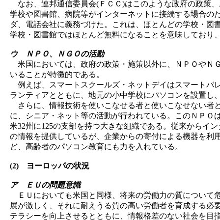
なお、連邦通信委員会(ＦＣＣ)はこのような政府の政策、お
学校や図書館、病院等がインターネットに接続する場合のために、割引料金
ダ、電話会社に義務づけた。これは、ほとんどの学校・図
学校・図書館ではほとんど無料になることを意味しており、
ウ ＮＰＯ、ＮＧＯの活動
米国においては、政府の政策・施策以外に、ＮＰＯやＮＧ
いることが特徴的である。
例えば、スマートスクールズ・ネットデイはスマートバレ
ランティアとともに、地元の小中学校にパソコンを設置し
さらに、情報技術を使いこなせる者と使いこなせない者と
に、シニア・ネット等の活動が行われている。このＮＰＯは
米32州に125の支部を持つ大きな組織である。従来からイ
の情報を提供しているが、企業からの寄付による機器を利
ど、高齢者のパソコン教育にも力を入れている。
(2) ヨーロッパの状況
ア ＥＵの問題意識
ＥＵにおいても米国と同様、将来の労働力の質について危
展が激しく、それに耐えうる質の高い労働者を育成する必
テラシーを向上させるとともに、情報格差のない社会を目