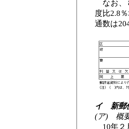
なお、８
度比2.
通数は2
イ 新郵
(ア) 概
10年２