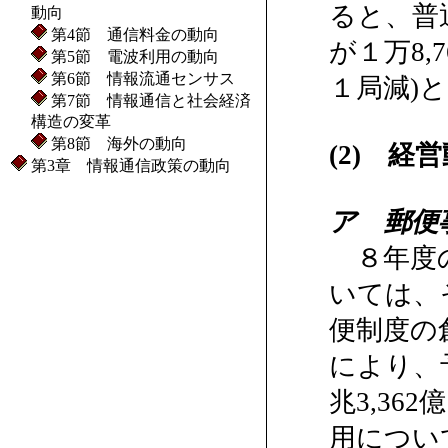
ると、普通
動向
第4節 通信料金の動向
が１万8,
第5節 電波利用の動向
第6節 情報流通センサス
１局減)
第7節 情報通信と社会経済
構造の変革
第8節 海外の動向
(2) 経
第3章 情報通信政策の動向
ア 郵便
８年度の
いては、
便制度の
により、
兆3,36
用につい