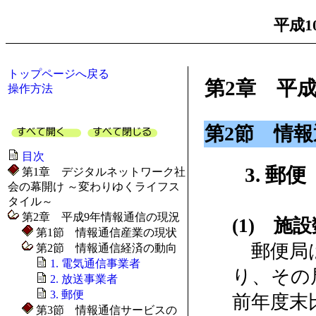
平成1
トップページへ戻る
第2章 平
操作方法
第2節 情
目次
3. 郵便
第1章 デジタルネットワーク社
会の幕開け ～変わりゆくライフス
タイル～
第2章 平成9年情報通信の現況
(1) 施
第1節 情報通信産業の現状
郵便局は
第2節 情報通信経済の動向
1. 電気通信事業者
り、その局
2. 放送事業者
3. 郵便
前年度末
第3節 情報通信サービスの