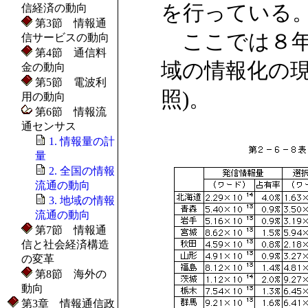
を行っている
信経済の動向
第3節 情報通
ここでは８年
信サービスの動向
第4節 通信料
域の情報化の現
金の動向
第5節 電波利
照)。
用の動向
第6節 情報流
通センサス
1. 情報量の計
量
2. 全国の情報
流通の動向
3. 地域の情報
流通の動向
第7節 情報通
信と社会経済構造
の変革
第8節 海外の
動向
第3章 情報通信政