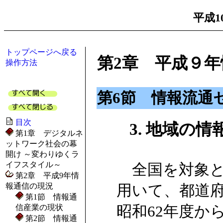
平成1
トップページへ戻る
第2章 平成９
操作方法
第6節 情報流通
目次
3. 地域の情
第1章 デジタルネ
ットワーク社会の幕
開け ～変わりゆくラ
イフスタイル～
全国を対象と
第2章 平成9年情
報通信の現況
用いて、都道
第1節 情報通
昭和62年度か
信産業の現状
第2節 情報通